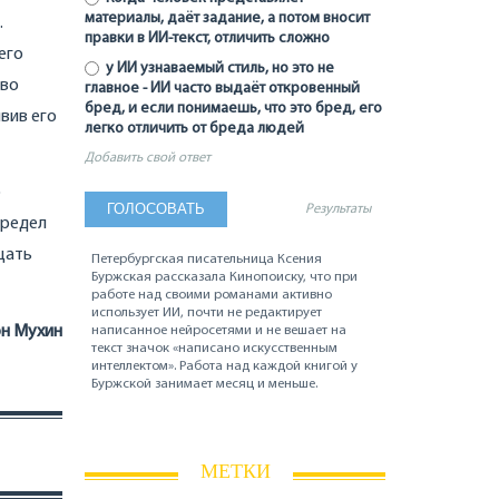
материалы, даёт задание, а потом вносит
.
правки в ИИ-текст, отличить сложно
его
у ИИ узнаваемый стиль, но это не
 во
главное - ИИ часто выдаёт откровенный
бред, и если понимаешь, что это бред, его
вив его
легко отличить от бреда людей
Добавить свой ответ
о
Результаты
предел
щать
Петербургская писательница Ксения
Буржская рассказала Кинопоиску, что при
работе над своими романами активно
использует ИИ, почти не редактирует
н Мухин
написанное нейросетями и не вешает на
текст значок «написано искусственным
интеллектом». Работа над каждой книгой у
Буржской занимает месяц и меньше.
МЕТКИ