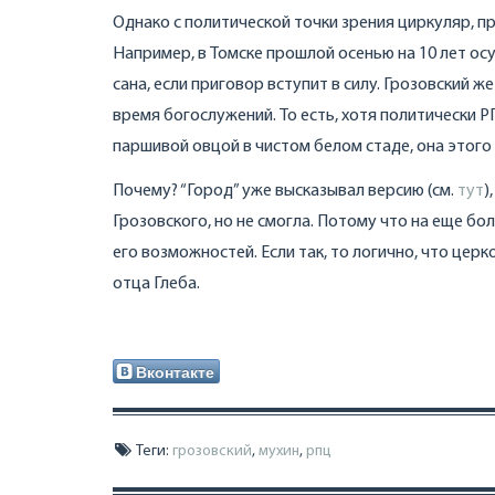
Однако с политической точки зрения циркуляр, п
Например, в Томске прошлой осенью на 10 лет о
сана, если приговор вступит в силу. Грозовский ж
время богослужений. То есть, хотя политически 
паршивой овцой в чистом белом стаде, она этого 
Почему? “Город” уже высказывал версию (см.
тут
)
Грозовского, но не смогла. Потому что на еще б
его возможностей. Если так, то логично, что це
отца Глеба.
Вконтакте
Теги:
грозовский
,
мухин
,
рпц