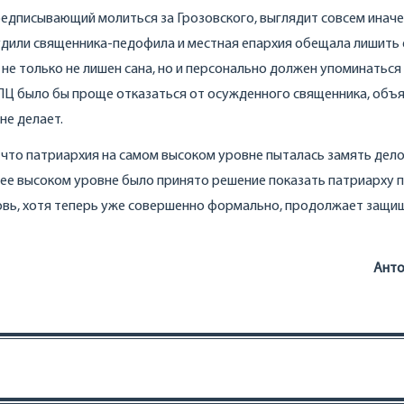
редписывающий молиться за Грозовского, выглядит совсем иначе
судили священника-педофила и местная епархия обещала лишить 
е не только не лишен сана, но и персонально должен упоминаться
РПЦ было бы проще отказаться от осужденного священника, объя
не делает.
, что патриархия на самом высоком уровне пыталась замять дел
олее высоком уровне было принято решение показать патриарху 
рковь, хотя теперь уже совершенно формально, продолжает защи
Анто