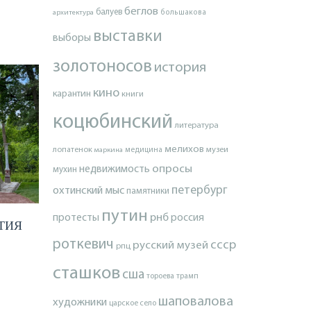
беглов
балуев
архитектура
большакова
выставки
выборы
золотоносов
история
кино
карантин
книги
коцюбинский
литература
мелихов
лопатенок
музеи
маркина
медицина
опросы
недвижимость
мухин
петербург
охтинский мыс
памятники
путин
протесты
рнб
россия
ТИЯ
роткевич
ссср
русский музей
рпц
сташков
сша
тороева
трамп
шаповалова
художники
царское село