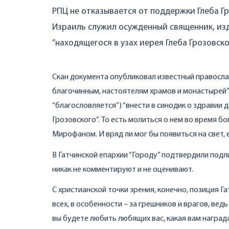
РПЦ не отказывается от поддержки Глеба Гро
Израиль служил осужденный священник, из
“находящегося в узах иерея Глеба Грозовског
Скан документа опубликовал известный правосла
благочинным, настоятелям храмов и монастырей”
“благословляется”) “внести в синодик о здравии
Грозовского”. То есть молиться о нем во время
Мирофаном. И вряд ли мог бы появиться на свет, 
В Гатчинской епархии “Городу” подтвердили подл
никак не комментируют и не оценивают.
С христианской точки зрения, конечно, позиция Г
всех, в особенности – за грешников и врагов, вед
вы будете любить любящих вас, какая вам награда