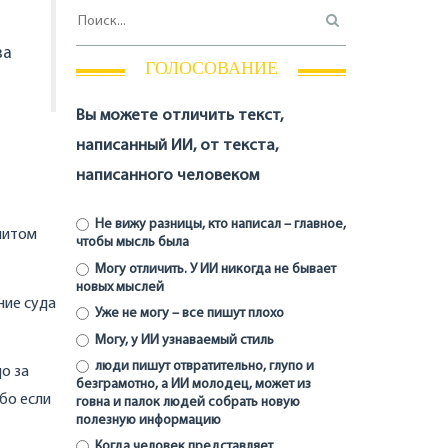
в
за
ГОЛОСОВАНИЕ
Вы можете отличить текст,
написанный ИИ, от текста,
написанного человеком
Не вижу разницы, кто написал – главное,
литом
чтобы мысль была
Могу отличить. У ИИ никогда не бывает
новых мыслей
ние суда
Уже не могу – все пишут плохо
Могу, у ИИ узнаваемый стиль
люди пишут отвратительно, глупо и
о за
безграмотно, а ИИ молодец, может из
Ибо если
говна и палок людей собрать новую
полезную информацию
Когда человек представляет