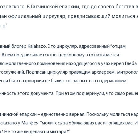
зовского. В Гатчинской епархии, где до своего бегства 
дан официальный циркуляр, предписывающий молиться 
о”.
вный блогер Kalakazo. Это циркуляр, адресованный “отцам
. В нем предписывается (по-церковному это называется
 для молитвенного поминовения находящегося в узах иерея Глеба
 богослужений. Подписан циркуляр правящим архиереем, митропо
если бы в патриархии не были с согласны с его содержанием.
инность этого документа. При этом подчеркнули, что само реше
атчинской епархии – единственно верная. Поскольку молиться над
ь сказано у Матфея: “молитесь за обижающих вас и гонящих вас. 
? Не то же ли делают и мытари?”