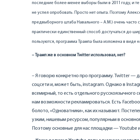
последние более-менее выборы были в 2011 году, и те
не успел опробовать. Просто нет опыта. Поэтому Алек
предвыборного штаба Навального – А.М.) очень часто с
практически единственный способ достучаться до шир
пользуются, программа Трампа была изложена в виде ко
– Трамп же в основном Tw
itter использовал, нет?
– Я говорю конкретно про программу. Twitter — да
соцсети и, может быть, instagram. Однако в Inst
всемирный, то есть отдельного русскоязычного се
нам возможности рекламироваться. Есть Facebook
болото, «Одноватники», как их называют. Постепе
узким, нишевым ресурсом, популярным в основном 
Поэтому основные для нас площадки — Youtube и “