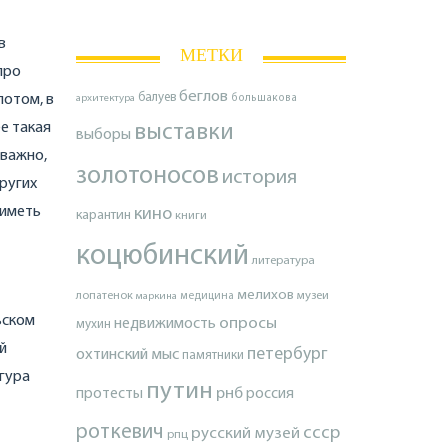
в
МЕТКИ
про
беглов
балуев
потом, в
архитектура
большакова
е такая
выставки
выборы
 важно,
золотоносов
история
ругих
 иметь
кино
карантин
книги
коцюбинский
литература
мелихов
лопатенок
музеи
маркина
медицина
ьском
опросы
недвижимость
мухин
й
петербург
охтинский мыс
памятники
игура
путин
протесты
рнб
россия
роткевич
ссср
русский музей
рпц