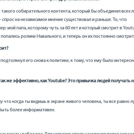
ет такого собирательного контента, который бы объединял всех 
 спрос на независимое мнение существовал и раньше. То, что
ер: мой папа, которому чуть за 60 лет и который смотрит в You
а попались ролики Навального, и теперь он их постоянно смотрит
рит?
подтолкнул его снова к политике, к тому, что ему было интересн
так же эффективно, как Youtube? Это привычка людей получать 
у что когда ты видишь в экране живого человека, ты все равно л
 быть более информативен.