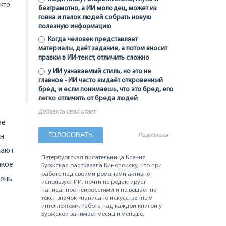
кто
безграмотно, а ИИ молодец, может из
говна и палок людей собрать новую
полезную информацию
Когда человек представляет
материалы, даёт задание, а потом вносит
правки в ИИ-текст, отличить сложно
у ИИ узнаваемый стиль, но это не
главное - ИИ часто выдаёт откровенный
бред, и если понимаешь, что это бред, его
легко отличить от бреда людей
Добавить свой ответ
ве
Результаты
он
дают
Петербургская писательница Ксения
акое
Буржская рассказала Кинопоиску, что при
работе над своими романами активно
чень
использует ИИ, почти не редактирует
написанное нейросетями и не вешает на
текст значок «написано искусственным
интеллектом». Работа над каждой книгой у
Буржской занимает месяц и меньше.