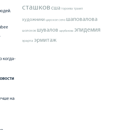
сташков
сша
тороева
трамп
людей.
шаповалова
художники
царское село
tubeе
эпидемия
шувалов
шолохов
щербакова
.
эрмитаж
эрарта
о когда-
новости
учше на