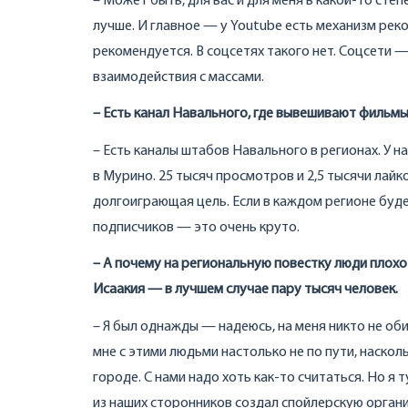
– Может быть, для вас и для меня в какой-то сте
лучше. И главное — у Youtube есть механизм рек
рекомендуется. В соцсетях такого нет. Соцсети 
взаимодействия с массами.
– Есть канал Навального, где вывешивают фильмы
– Есть каналы штабов Навального в регионах. У 
в Мурино. 25 тысяч просмотров и 2,5 тысячи лай
долгоиграющая цель. Если в каждом регионе буде
подписчиков — это очень круто.
– А почему на региональную повестку люди плохо 
Исаакия — в лучшем случае пару тысяч человек.
– Я был однажды — надеюсь, на меня никто не об
мне с этими людьми настолько не по пути, наскол
городе. С нами надо хоть как-то считаться. Но я 
из наших сторонников создал спойлерскую орган