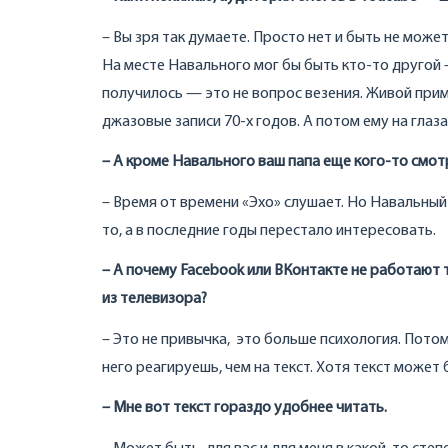
– Вы зря так думаете. Просто нет и быть не мож
На месте Навального мог бы быть кто-то другой –
получилось — это не вопрос везения. Живой прим
джазовые записи 70-х годов. А потом ему на глаз
– А кроме Навального ваш папа еще кого-то смот
– Время от времени «Эхо» слушает. Но Навальный 
то, а в последние годы перестало интересовать.
– А почему Facebook или ВКонтакте не работают 
из телевизора?
– Это не привычка, это больше психология. Потом
него реагируешь, чем на текст. Хотя текст может
– Мне вот текст гораздо удобнее читать.