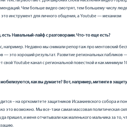
пени тексты работают. Для широких слоев населения видео гораз
омендаций. Чем больше видео смотрят, тем большему числу люд
— это инструмент для личного общения, а Youtube — механизм
, есть Навальный-лайф с разговорами. Что-то еще есть?
нас, например. Недавно мы снимали репортаж про ментовский бе
ков — это хороший результат. Развитие региональных пабликов 
т свой Youtube канал с региональной повесткой и как минимум 1
мобилизуются, как вы думаете? Вот, например, митинги в защит
идится – на оргкомитете защитников Исаакиевского собора и пон
ько это возможно. Мы все-таки самая массовая политическая сил
туда пришел, и меня отчитывали как маленького мальчика за то, ч
изацию.