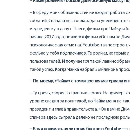
– Какие ролики в Youtube дали основную массу п
– В сферу моих обязанностей не входит работа с 
событий. Сначала не стояла задача увеличивать 
медведевскую дачу в Плесе, фильм про Чайку, и б
начале 2017 года, появился фильм «Он вам не Дим
психологическая отметка. Youtube так построен, 
сколько у тебя подписчиков. Те ролики, которые
пользователей. И получается такой лавинообразн
такой успех. Когда Чайка набрал 3 миллиона про
– По-моему, «Чайка» с точки зрения материала и
– Тут речь, скорее, о главных героях. Например,
уровне следил за политикой, но Чайка меня не та
президент и глава правительства. «Он вам не Дим
спикера здесь сыграла далеко не последнюю роль
– Как я понимаю, аудитория блогов в Youtube — 