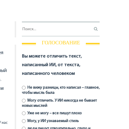
ГОЛОСОВАНИЕ
ея
Вы можете отличить текст,
написанный ИИ, от текста,
ный
написанного человеком
.
Не вижу разницы, кто написал – главное,
ом
чтобы мысль была
Могу отличить. У ИИ никогда не бывает
новых мыслей
Уже не могу – все пишут плохо
Могу, у ИИ узнаваемый стиль
 нас
люди пишут отвратительно, глупо и