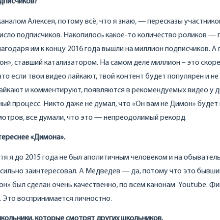
одписчиков?
каналом Алексея, потому всё, что я знаю, — пересказы участнико
число подписчиков. Накопилось какое-то количество роликов — 
лагодаря им к концу 2016 года вышли на миллион подписчиков. А 
он», ставший катализатором. На самом деле миллион – это скоре
что если твои видео лайкают, твой контент будет популярен и не
 лайкают и комментируют, появляются в рекомендуемых видео у д
ый процесс. Никто даже не думал, что «Он вам не Димон» будет
смотров, все думали, что это — непреодолимый рекорд.
нтереснее «Димона».
 хотя я до 2015 года не был аполитичным человеком и на обывател
к сильно заинтересовал. А Медведев — да, потому что это бывши
он» был сделан очень качественно, по всем канонам Youtube. Ф
. Это воспринимается личностно.
школьники, которые смотрят других школьников.