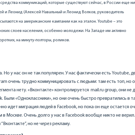
 средства коммуникаций, которые существуют сейчас, в России еще ни
сей и Леонид (Алексей Навальный и Леонид Волков, руководитель
сылаются на американские кампании как на эталон. Youtube – это
оких слоев населения, особенно молодежи. На Западе им активно
ротких, на минуту-полторы, роликов.
. Но у нас он не так популярен. У нас фактически есть Youtube, д
agram очень трудно коммуницировать с людьми: там есть топ, но 
гмента нету. «Вконтакте» контролируется mail.ru group, они не 
. Были «Одноклассники», но они очень быстро превратились в т
нно идет миграция людей в Facebook, но пока он еще остается о
в Москве. Очень долго у нас в Facebook вообще никто не верил.
Вконтакте”, но не через рекламу.