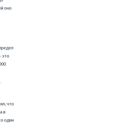
до
ей оно
спредел
— это
000
у
ял, что
а в
то один