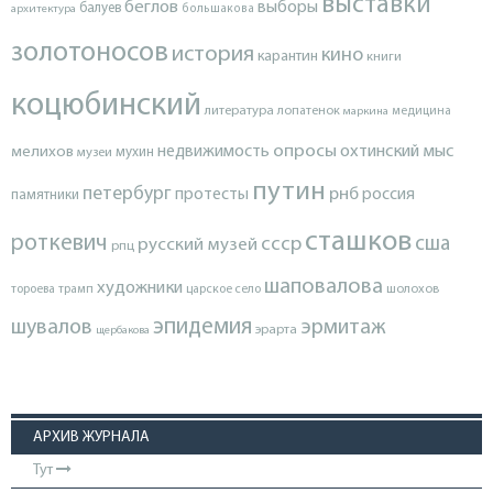
выставки
беглов
выборы
балуев
архитектура
большакова
золотоносов
история
кино
карантин
книги
коцюбинский
литература
лопатенок
маркина
медицина
опросы
недвижимость
охтинский мыс
мелихов
мухин
музеи
путин
петербург
протесты
рнб
россия
памятники
сташков
роткевич
ссср
сша
русский музей
рпц
шаповалова
художники
тороева
трамп
царское село
шолохов
эпидемия
шувалов
эрмитаж
эрарта
щербакова
АРХИВ ЖУРНАЛА
Тут