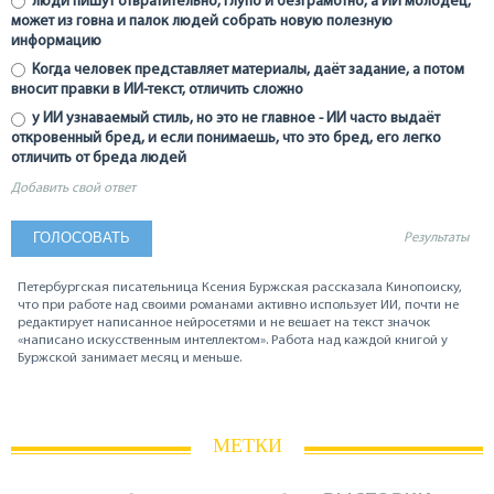
люди пишут отвратительно, глупо и безграмотно, а ИИ молодец,
может из говна и палок людей собрать новую полезную
информацию
Когда человек представляет материалы, даёт задание, а потом
вносит правки в ИИ-текст, отличить сложно
у ИИ узнаваемый стиль, но это не главное - ИИ часто выдаёт
откровенный бред, и если понимаешь, что это бред, его легко
отличить от бреда людей
Добавить свой ответ
Результаты
Петербургская писательница Ксения Буржская рассказала Кинопоиску,
что при работе над своими романами активно использует ИИ, почти не
редактирует написанное нейросетями и не вешает на текст значок
«написано искусственным интеллектом». Работа над каждой книгой у
Буржской занимает месяц и меньше.
МЕТКИ