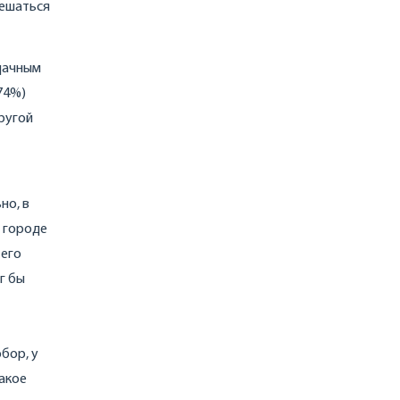
мешаться
удачным
74%)
ругой
но, в
в городе
 его
г бы
бор, у
такое