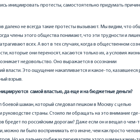
ались инициировать протесты, самостоятельно придумать причин
ов далеко не всегда такие протесты вызывают. Мы видим, что о
огда члены этого общества понимают, что эти трудности и лише
атрагивают всех. А вот в тех случаях, когда в общественном соз
ти, которые они переносят, касаются только их, а условия жизн
возникает недовольство. Оно выражается в осознании
й власти. Это ощущение накапливается и какое-то, казавшееся 
ный взрыв.
инициируются самой властью, да еще и на бюджетные деньги?
л боевой шаман, который следовал пешком в Москву с целью
 руководстве страны. Стоило ли обращать на это внимание где-
в бредет по российским дорогам? Даже если он и вещал о чем-
, можно ли было воспринимать его иначе, чем как просто челове
тров. Но на дальних рубежах перехватили этого шамана какие-т