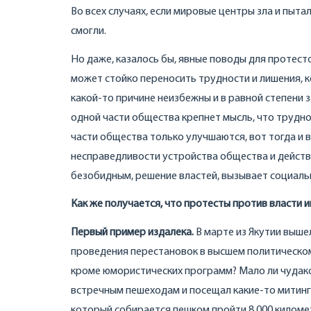
Во всех случаях, если мировые центры зла и пыт
смогли.
Но даже, казалось бы, явные поводы для протест
может стойко переносить трудности и лишения, к
какой-то причине неизбежны и в равной степени з
одной части общества крепнет мысль, что труднос
части общества только улучшаются, вот тогда и 
несправедливости устройства общества и действи
безобидным, решение властей, вызывает социаль
Как же получается, что протесты против власти 
Первый пример издалека.
В марте из Якутии выше
проведения перестановок в высшем политическом
кроме юмористических программ? Мало ли чудако
встречным пешеходам и посещал какие-то митинги
который собирается пешком пройти 8 000 киломе