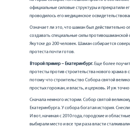
официальные силовые структуры и прекратили ег
проводилось его медицинское освидетельствова
Означает ли это, что шаман был действительно о
создавать специальные силы противошаманской о
Якутске до 200 человек. Шаман собирается совер
протеста почти готов.
Второй пример – Екатеринбург.
Еще более поучит
протесты против строительства нового храма в с
потому что строительство Собора святой велик
простых горожан, и власть, и церковь. И уж точн
Сначала немного истории. Собор святой великом
Екатеринбурга. У собора богатая история. Снесли 
И вот, начиная с 2010 года, городские и областн
выбирали место и все три раза власти сталкивал