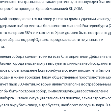
атического театра вызвала такие протесты, что вынужден был в
И опрос был проведен бравой компанией ВЦИОМ.
мой вопрос, является ли сквер у театра драмы удачным или не
ддержали выбор места, а большинство жителей Екатеринбурга (
«в то же время 58% считают, что Храм должен быть построен в д
третий раза подряд! Однако, городские власти не унывают и
ям.
вления собора самые что ни на есть благоприятные. Действитель
 юбилею города власти могут выступить с инициативой создания 
ровало бы прощание Екатеринбурга со всем плохим, что было в
орода и в жизни горожан. Таким общественным пространством мо
твует парк 300-летия, который является вполне востребованным
ог бы быть построен собор, символизирующий восстановление
нбурга. В такой ситуации становится понятно, зачем строить со
уется вырубать сквер, а требуется, наоборот, посадить парк. В 