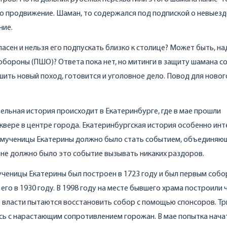
о продвижение. Шаман, то содержался под подпиской о невыезде
ние.
пасен и нельзя его подпускать близко к столице? Может быть, н
бороны (ПШО)? Ответа пока нет, но митинги в защиту шамана с
шить новый поход, готовится и уголовное дело. Повод для новог
ельная история происходит в Екатеринбурге, где в мае прошли
квере в центре города. Екатеринбургская история особенно инт
омученицы Екатерины должно было стать событием, объединяю
о не должно было это событие вызывать никаких раздоров.
ученицы Екатерины был построен в 1723 году и был первым соб
его в 1930 году. В 1998 году на месте бывшего храма построили 
ые власти пытаются восстановить собор с помощью спонсоров. Тр
ись с нарастающим сопротивлением горожан. В мае попытка нача