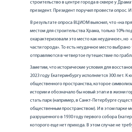
строительство в центре города в сквере у Драм
президент. Президент поручил провести опрос. 
В результате опроса ВЦИОМ выяснил, что «на пря
местом для строительства Храма, только 10% по
охарактеризовали это место как неудачное», но 
части города». То есть неудачное место выбрано 
отправляются в четвертое путешествие по грабл
Заметим, что исторические условия для восстано
2023 году Екатеринбургу исполняется 300 лет. К
общественного пространства, которое символизи
истории и обозначало бы новый этап и в жизни г
стать парк (например, в Санкт-Петербурге сущес
общественным пространством). И в этом парке м
разрушенного в 1930 году первого собора Екатери
которого еще нет прихода. В этом случае не треб