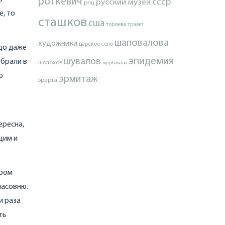
роткевич
ссср
русский музей
рпц
, то
сташков
сша
тороева
трамп
шаповалова
художники
царское село
адо даже
эпидемия
шувалов
обрали в
шолохов
щербакова
о
эрмитаж
эрарта
ересна,
щим и
ором
часовню.
и раза
ть