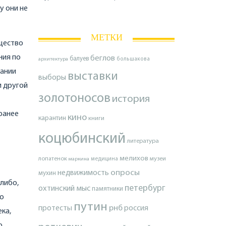
у они не
МЕТКИ
бщество
ния по
беглов
балуев
архитектура
большакова
нании
выставки
выборы
и другой
золотоносов
история
ранее
кино
карантин
книги
коцюбинский
литература
мелихов
лопатенок
музеи
маркина
медицина
опросы
недвижимость
мухин
либо,
петербург
охтинский мыс
памятники
то
путин
протесты
рнб
россия
ка,
о