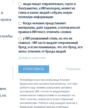
люди пишут отвратительно, глупо и
безграмотно, а ИИ молодец, может из
говна и палок людей собрать новую
 в
полезную информацию
торая в
Когда человек представляет
материалы, даёт задание, а потом вносит
правки в ИИ-текст, отличить сложно
цслужбы
у ИИ узнаваемый стиль, но это не
главное - ИИ часто выдаёт откровенный
бред, и если понимаешь, что это бред, его
легко отличить от бреда людей
Добавить свой ответ
Результаты
Петербургская писательница Ксения
Буржская рассказала Кинопоиску, что при
работе над своими романами активно
вня.
использует ИИ, почти не редактирует
, по
написанное нейросетями и не вешает на
текст значок «написано искусственным
интеллектом». Работа над каждой книгой у
Буржской занимает месяц и меньше.