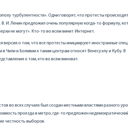
эпоху турбулентности». Одни говорят, что протесты происходят
 В. И. Ленин предложил очень популярную когда-то формулу, ко
верхи не могут». Кто-то во всем винит Интернет.
ся версия о том, что все протесты инициируют иностранные спе
м в Чили и Боливии к таким центрам относят Венесуэлу и Кубу. В
едставления о том, кто во всем виноват.
тов во всех случаях был создан местными властями разного уро
стоимость проезда в метро, где-то предложен недемократический
ние честность выборов.