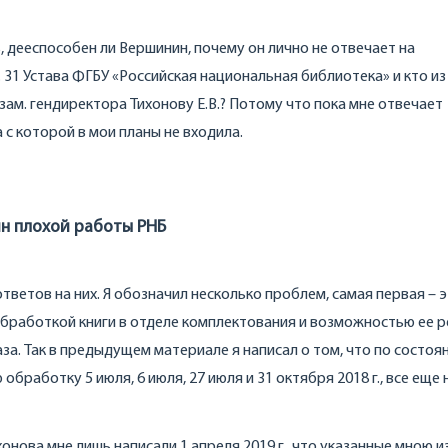
 дееспособен ли Вершинин, почему он лично не отвечает на
. 31 Устава ФГБУ «Российская национальная библиотека» и кто из
ам. гендиректора Тихонову Е.В.? Потому что пока мне отвечает
с которой в мои планы не входила.
ин плохой работы РНБ
тветов на них. Я обозначил несколько проблем, самая первая – 
бработкой книги в отделе комплектования и возможностью ее 
а. Так в предыдущем материале я написал о том, что по состоян
обработку 5 июля, 6 июля, 27 июля и 31 октября 2018 г., все еще 
хонова мне лишь написали 1 апреля 2019 г., что указанные мною 