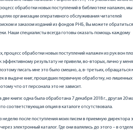
Процесс обработки новых поступлений в библиотеке налажен, мы
 целях организации оперативного обслуживания читателей
поиском и заказом изданий из фондов РНБ, Вы можете обратиться
и. Наши специалисты всегда готовы оказать помощь каждому
, процесс обработки новых поступлений налажен из рук вон пло
к эффективному результату не привели, во-вторых, лично у меня
поэтому писать мне это было смешно, а, в-третьих, обращаться 
 в выдаче книг, прошедших первичную обработку, но лишенных
потому что от персонала это не зависит.
а две книги: одна была обработана 7 декабря 2018 г., другая 20 м
 что соответствующая опция в каталоге отсутствовала.
рез неделю после поступления моих писем в приемную директора 
через электронный каталог. Где они валялись до этого – в отдел