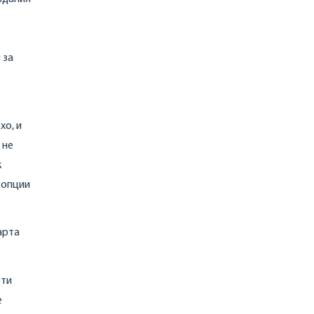
 за
хо, и
 не
к
 опции
арта
эти
е