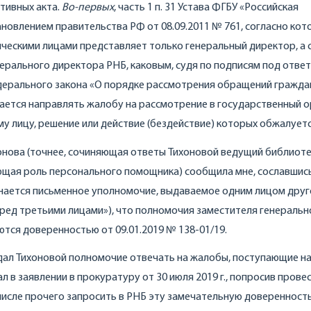
тивных акта.
Во-первых
, часть 1 п. 31 Устава ФГБУ «Российская
новлением правительства РФ от 08.09.2011 № 761, согласно кот
ческими лицами представляет только генеральный директор, а 
нерального директора РНБ, каковым, судя по подписям под ответ
 Федерального закона «О порядке рассмотрения обращений гражд
щается направлять жалобу на рассмотрение в государственный о
у лицу, решение или действие (бездействие) которых обжалуетс
ихонова (точнее, сочиняющая ответы Тихоновой ведущий библиот
яющая роль персонального помощника) сообщила мне, сославшись 
знается письменное уполномочие, выдаваемое одним лицом дру
еред третьими лицами»), что полномочия заместителя генеральн
ся доверенностью от 09.01.2019 № 138-01/19.
дал Тихоновой полномочие отвечать на жалобы, поступающие на
ал в заявлении в прокуратуру от 30 июля 2019 г., попросив прове
числе прочего запросить в РНБ эту замечательную доверенность