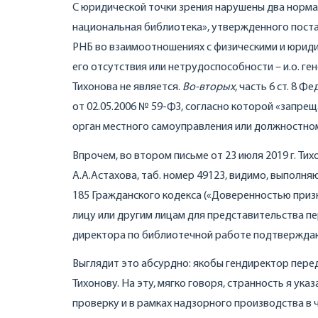
С юридической точки зрения нарушены два норма
национальная библиотека», утвержденного поста
РНБ во взаимоотношениях с физическими и юриди
его отсутствия или нетрудоспособности – и.о. ге
Тихонова не является.
Во-вторых
, часть 6 ст. 8
от 02.05.2006 № 59-ФЗ, согласно которой «запре
орган местного самоуправления или должностном
Впрочем, во втором письме от 23 июля 2019 г. Т
А.А.Астахова, таб. номер 49123, видимо, выполн
185 Гражданского кодекса («Доверенностью при
лицу или другим лицам для представительства п
директора по библиотечной работе подтверждают
Выглядит это абсурдно: якобы гендиректор пере
Тихонову. На эту, мягко говоря, странность я указ
проверку и в рамках надзорного производства в 