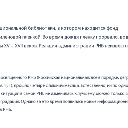
ациональной библиотеки, в котором находится фонд
тиленовой пленкой. Во время дождя пленку прорвало, во
ы XV – XVII веков. Реакция администрации РНБ неизвестн
освященного РНБ (Российская национальная: всё в порядке, де
см.
тут
), прошло четыре с лишним месяца. Естественно, ни по одн
 ситуация в самой РНБ не изменилась к лучшему, можно только 
и деградация. Однако за это время появились новые информацион
в РНБ.