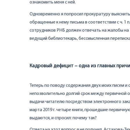
ознакомить меня с ней.
Одновременно я попросил прокуратуру выяснить,
обращенные к нему письма в соответствии с ч. 1 п
сотрудников РНБ должен отвечать на жалобы на з
ведущий библиотекарь, бессмысленная переписка 
Кадровый дефицит – одна из главных прич
Теперь по поводу содержания двух моих писем и о
непозволительно долгий срок между первичной о
выдачи читателю посредством электронного заказ
марта 2019 г. четыре книги, прошедшие первичную 
выдаются, и спросил: почему так?
Ответа на этот вопрос я не получил, Астахова-Ти