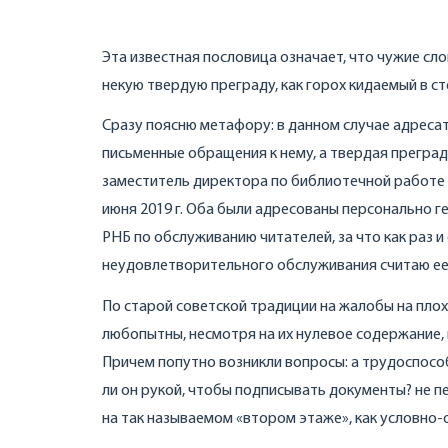
Эта известная пословица означает, что чужие сл
некую твердую преграду, как горох кидаемый в сте
Сразу поясню метафору: в данном случае адресат
письменные обращения к нему, а твердая преград
заместитель директора по библиотечной работе Е.
июня 2019 г. Оба были адресованы персонально 
РНБ по обслуживанию читателей, за что как раз и 
неудовлетворительного обслуживания считаю ее
По старой советской традиции на жалобы на плох
любопытны, несмотря на их нулевое содержание, 
Причем попутно возникли вопросы: а трудоспосо
ли он рукой, чтобы подписывать документы? не 
на так называемом «втором этаже», как условн