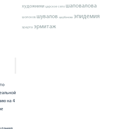
шаповалова
художники
царское село
эпидемия
шувалов
шолохов
щербакова
эрмитаж
эрарта
это
реальной
ию на 4
не
издания