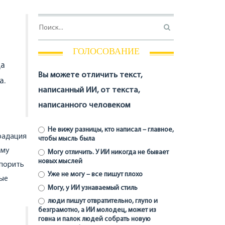
ГОЛОСОВАНИЕ
да
Вы можете отличить текст,
а.
написанный ИИ, от текста,
написанного человеком
Не вижу разницы, кто написал – главное,
градация
чтобы мысль была
ому
Могу отличить. У ИИ никогда не бывает
новых мыслей
спорить
Уже не могу – все пишут плохо
ные
Могу, у ИИ узнаваемый стиль
люди пишут отвратительно, глупо и
безграмотно, а ИИ молодец, может из
говна и палок людей собрать новую