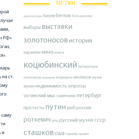
МЕТКИ
орой
беглов
балуев
архитектура
большакова
случае
выставки
выборы
ами,
ан РФ»
золотоносов
история
рган,
кино
карантин
книги
я».
коцюбинский
литература
екарь
на ст.
мелихов
лопатенок
музеи
маркина
медицина
гому
опросы
недвижимость
мухин
ого
петербург
охтинский мыс
памятники
путин
протесты
рнб
россия
 саму
роткевич
ссср
русский музей
рпц
сти
сташков
 и
сша
тороева
трамп