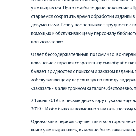
уже выдаются. При этом было дано пояснение: «
стараемся сократить время обработки изданий в
документами. Если у вас возникают трудности с 
помощью к обслуживающему персоналу библиотек
пользователю».
Ответ бессодержательный, потому что, во-первых
пока некие старания сократить время обработки 
бывает трудностей с поиском и заказом изданий, 
«обслуживающему персоналу» по поводу задержек
«заказать» в электронном каталоге, бесполезно, 
24 июня 2019 г. в письме директору я указал еще н
2019 г. И обе было невозможно заказать, потому
Однако как в первом случае, так и во втором че
книги уже выдавались, их можно было заказывать 