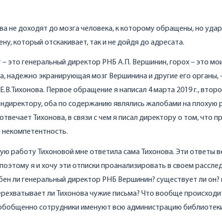
ова не доходят до мозга человека, к которому обращены, но уда
ну, который отскакивает, так и не дойдя до адресата.
 – это генеральный директор РНБ А.П. Вершинин, горох – это мо
а, надежно экранирующая мозг Вершинина и другие его органы, 
В.Тихонова. Первое обращение я написал 4 марта 2019 г., второ
гендиректору, оба по содержанию являлись жалобами на плохую 
отвечает Тихонова, в связи с чем я писал директору о том, что п
 некомпетентность.
ую работу Тихоновой мне ответила сама Тихонова. Эти ответы 
поэтому я и хочу эти отписки проанализировать в своем рассле
бен ли генеральный директор РНБ Вершинин? существует ли он?
перехватывает ли Тихонова чужие письма? Что вообще происходи
о-обобщенно сотрудники именуют всю администрацию библиотек