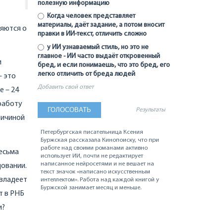
полезную информацию
Когда человек представляет
материалы, даёт задание, а потом вносит
ряются о
правки в ИИ-текст, отличить сложно
у ИИ узнаваемый стиль, но это не
главное - ИИ часто выдаёт откровенный
и
бред, и если понимаешь, что это бред, его
легко отличить от бреда людей
– это
Добавить свой ответ
е – 24
работу
Результаты
ричиной
Петербургская писательница Ксения
Буржская рассказала Кинопоиску, что при
работе над своими романами активно
весьма
использует ИИ, почти не редактирует
написанное нейросетями и не вешает на
довании.
текст значок «написано искусственным
 владеет
интеллектом». Работа над каждой книгой у
Буржской занимает месяц и меньше.
т в РНБ
и?