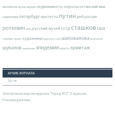
опросы
недвижимость
охтинский мыс
мелихов
мухин
музеи
путин
петербург
протесты
рнб
россия
памятники
сташков
роткевич
ссср
сша
русский музей
рпц
шаповалова
художники
тороева
трамп
царское село
шолохов
эпидемия
шувалов
эрмитаж
эрарта
щербакова
АРХИВ ЖУРНАЛА
Тут
Электронная версия журнала "Город 812". О журнале.
Рекламодателям.