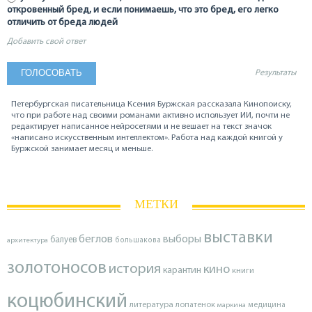
откровенный бред, и если понимаешь, что это бред, его легко
отличить от бреда людей
Добавить свой ответ
Результаты
Петербургская писательница Ксения Буржская рассказала Кинопоиску,
что при работе над своими романами активно использует ИИ, почти не
редактирует написанное нейросетями и не вешает на текст значок
«написано искусственным интеллектом». Работа над каждой книгой у
Буржской занимает месяц и меньше.
МЕТКИ
выставки
беглов
выборы
балуев
архитектура
большакова
золотоносов
история
кино
карантин
книги
коцюбинский
литература
лопатенок
маркина
медицина