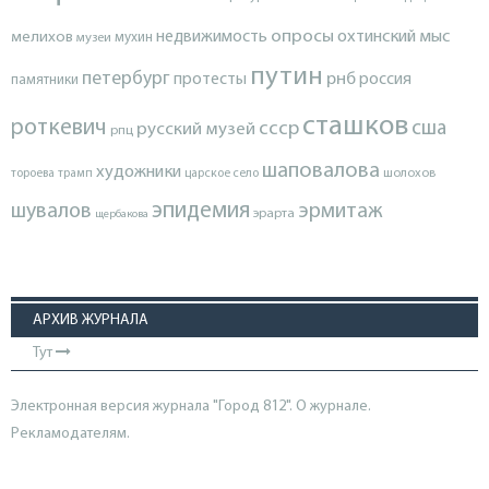
опросы
недвижимость
охтинский мыс
мелихов
мухин
музеи
путин
петербург
протесты
рнб
россия
памятники
сташков
роткевич
ссср
сша
русский музей
рпц
шаповалова
художники
тороева
трамп
царское село
шолохов
эпидемия
шувалов
эрмитаж
эрарта
щербакова
АРХИВ ЖУРНАЛА
Тут
Электронная версия журнала "Город 812". О журнале.
Рекламодателям.