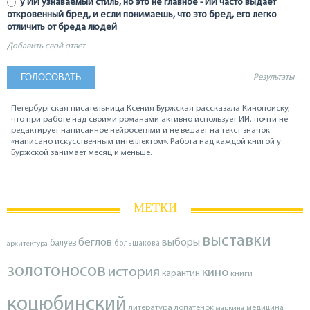
у ИИ узнаваемый стиль, но это не главное - ИИ часто выдаёт
откровенный бред, и если понимаешь, что это бред, его легко
отличить от бреда людей
Добавить свой ответ
Результаты
Петербургская писательница Ксения Буржская рассказала Кинопоиску,
что при работе над своими романами активно использует ИИ, почти не
редактирует написанное нейросетями и не вешает на текст значок
«написано искусственным интеллектом». Работа над каждой книгой у
Буржской занимает месяц и меньше.
МЕТКИ
выставки
беглов
выборы
балуев
архитектура
большакова
золотоносов
история
кино
карантин
книги
коцюбинский
литература
лопатенок
маркина
медицина