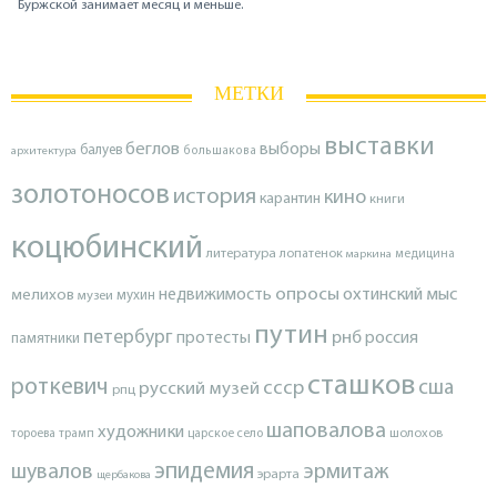
Буржской занимает месяц и меньше.
МЕТКИ
выставки
беглов
выборы
балуев
архитектура
большакова
золотоносов
история
кино
карантин
книги
коцюбинский
литература
лопатенок
маркина
медицина
опросы
недвижимость
охтинский мыс
мелихов
мухин
музеи
путин
петербург
протесты
рнб
россия
памятники
сташков
роткевич
ссср
сша
русский музей
рпц
шаповалова
художники
тороева
трамп
царское село
шолохов
эпидемия
шувалов
эрмитаж
эрарта
щербакова