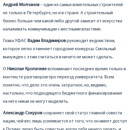
Андрей Молчанов
– один из самых влиятельных строителей
не только в Петербурге, но и в стране. А строительный
бизнес больше чем какой либо другой зависит от искусства
налаживать коммуникации с местными властями.
Глава УФАС
Вадим Владимиров
руководит ведомством,
которое легко отменяет городские конкурсы: Смольный
вынужден с этим считаться и ничего не может сделать.
О
Николае Кропачеве
вспоминают последнее время только в
контексте разговоров про переезд университета. Всем
понятно, что дело это очень затратное, но, видимо,
настолько, что подходящего бюджетного финансирования
на него никак не могут выделить.
Александр Сокуров
сохраняет свой статус главной совести
нации, чей вес лишь усиливается от того, что он имеет доступ
к Путину: легко быть совестью, когда тебе нечего терять, и