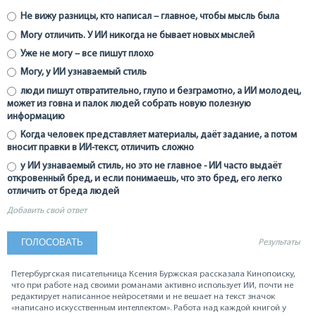
Не вижу разницы, кто написал – главное, чтобы мысль была
Могу отличить. У ИИ никогда не бывает новых мыслей
Уже не могу – все пишут плохо
Могу, у ИИ узнаваемый стиль
люди пишут отвратительно, глупо и безграмотно, а ИИ молодец,
может из говна и палок людей собрать новую полезную
информацию
Когда человек представляет материалы, даёт задание, а потом
вносит правки в ИИ-текст, отличить сложно
у ИИ узнаваемый стиль, но это не главное - ИИ часто выдаёт
откровенный бред, и если понимаешь, что это бред, его легко
отличить от бреда людей
Добавить свой ответ
Результаты
Петербургская писательница Ксения Буржская рассказала Кинопоиску,
что при работе над своими романами активно использует ИИ, почти не
редактирует написанное нейросетями и не вешает на текст значок
«написано искусственным интеллектом». Работа над каждой книгой у