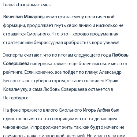
Глава «Газпрома» смог.
Вячеслав Макаров,
несмотря на смену политической
формации, продолжает гнуть свою линию и нисколько не
страшится Смольного. Что это – хорошо продуманная
стратегия или безрассудная храбрость? Скоро узнаем!
Эксперты считают, что по итогам следующего года
Любовь
Совершаева
наверняка займет еще более высокое место в
рейтинге. Если, конечно, все пойдет по плану: Александр
Беглов станет губернатором, останется лоялен Юрию
Ковальчуку, а сама Любовь Совершаева останется в
Петербурге.
На фоне прежнего вялого Смольного
Игорь Албин
был
единственным что-то говорящим и что-то делающим
чиновником. И продолжает жить так, как будто ничего не
случилось, даже с удвоенной энергией. Но удастся ли ему