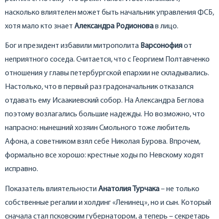
насколько влиятелен может быть начальник управления ФСБ,
хотя мало кто знает
Александра Родионова
в лицо.
Бог и президент избавили митрополита
Варсонофия
от
неприятного соседа. Считается, что с Георгием Полтавченко
отношения у главы петербургской епархии не складывались.
Настолько, что в первый раз градоначальник отказался
отдавать ему Исаакиевский собор. На Александра Беглова
поэтому возлагались большие надежды. Но возможно, что
напрасно: нынешний хозяин Смольного тоже любитель
Афона, а советником взял себе Николая Бурова. Впрочем,
формально все хорошо: крестные ходы по Невскому ходят
исправно.
Показатель влиятельности
Анатолия Турчака
– не только
собственные регалии и холдинг «Ленинец», но и сын. Который
сначала стал псковским губернатором, а теперь – секретарь