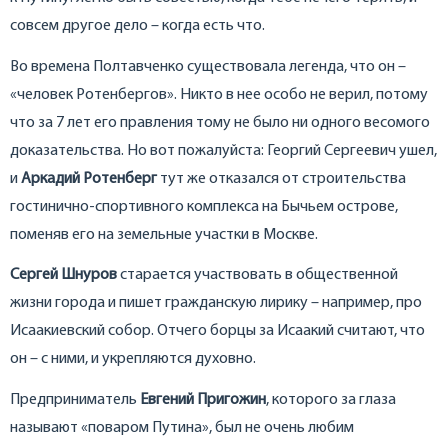
совсем другое дело – когда есть что.
Во времена Полтавченко существовала легенда, что он –
«человек Ротенбергов». Никто в нее особо не верил, потому
что за 7 лет его правления тому не было ни одного весомого
доказательства. Но вот пожалуйста: Георгий Сергеевич ушел,
и
Аркадий Ротенберг
тут же отказался от строительства
гостинично-спортивного комплекса на Бычьем острове,
поменяв его на земельные участки в Москве.
Сергей Шнуров
старается участвовать в общественной
жизни города и пишет гражданскую лирику – например, про
Исаакиевский собор. Отчего борцы за Исаакий считают, что
он – с ними, и укрепляются духовно.
Предприниматель
Евгений Пригожин
, которого за глаза
называют «поваром Путина», был не очень любим