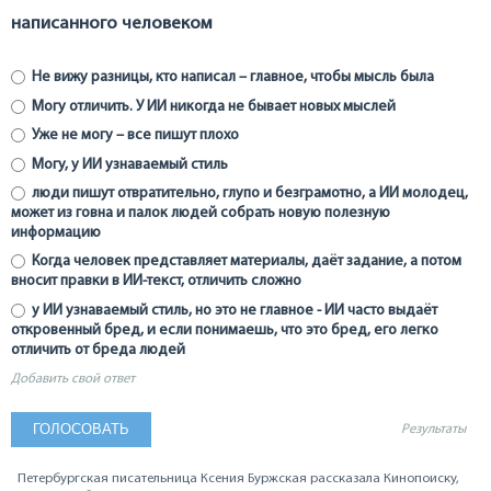
написанного человеком
Не вижу разницы, кто написал – главное, чтобы мысль была
Могу отличить. У ИИ никогда не бывает новых мыслей
Уже не могу – все пишут плохо
Могу, у ИИ узнаваемый стиль
люди пишут отвратительно, глупо и безграмотно, а ИИ молодец,
может из говна и палок людей собрать новую полезную
информацию
Когда человек представляет материалы, даёт задание, а потом
вносит правки в ИИ-текст, отличить сложно
у ИИ узнаваемый стиль, но это не главное - ИИ часто выдаёт
откровенный бред, и если понимаешь, что это бред, его легко
отличить от бреда людей
Добавить свой ответ
Результаты
Петербургская писательница Ксения Буржская рассказала Кинопоиску,