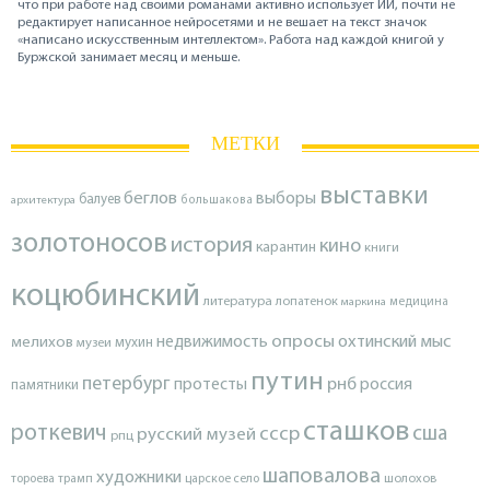
что при работе над своими романами активно использует ИИ, почти не
редактирует написанное нейросетями и не вешает на текст значок
«написано искусственным интеллектом». Работа над каждой книгой у
Буржской занимает месяц и меньше.
МЕТКИ
выставки
беглов
выборы
балуев
архитектура
большакова
золотоносов
история
кино
карантин
книги
коцюбинский
литература
лопатенок
маркина
медицина
опросы
недвижимость
охтинский мыс
мелихов
мухин
музеи
путин
петербург
протесты
рнб
россия
памятники
сташков
роткевич
ссср
сша
русский музей
рпц
шаповалова
художники
тороева
трамп
царское село
шолохов