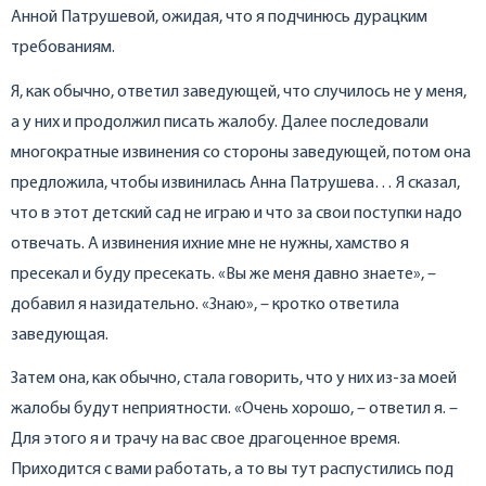
Анной Патрушевой, ожидая, что я подчинюсь дурацким
требованиям.
Я, как обычно, ответил заведующей, что случилось не у меня,
а у них и продолжил писать жалобу. Далее последовали
многократные извинения со стороны заведующей, потом она
предложила, чтобы извинилась Анна Патрушева… Я сказал,
что в этот детский сад не играю и что за свои поступки надо
отвечать. А извинения ихние мне не нужны, хамство я
пресекал и буду пресекать. «Вы же меня давно знаете», –
добавил я назидательно. «Знаю», – кротко ответила
заведующая.
Затем она, как обычно, стала говорить, что у них из-за моей
жалобы будут неприятности. «Очень хорошо, – ответил я. –
Для этого я и трачу на вас свое драгоценное время.
Приходится с вами работать, а то вы тут распустились под