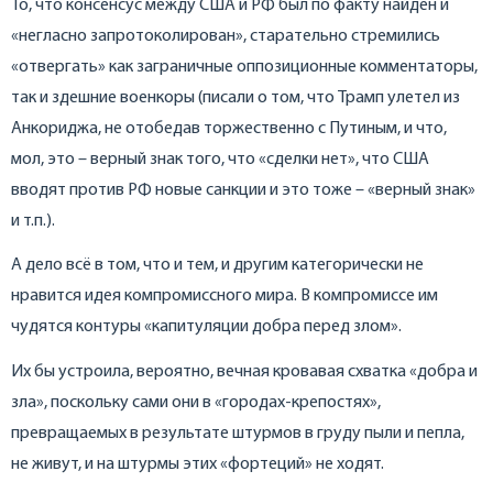
То, что консенсус между США и РФ был по факту найден и
«негласно запротоколирован», старательно стремились
«отвергать» как заграничные оппозиционные комментаторы,
так и здешние военкоры (писали о том, что Трамп улетел из
Анкориджа, не отобедав торжественно с Путиным, и что,
мол, это – верный знак того, что «сделки нет», что США
вводят против РФ новые санкции и это тоже – «верный знак»
и т.п.).
А дело всё в том, что и тем, и другим категорически не
нравится идея компромиссного мира. В компромиссе им
чудятся контуры «капитуляции добра перед злом».
Их бы устроила, вероятно, вечная кровавая схватка «добра и
зла», поскольку сами они в «городах-крепостях»,
превращаемых в результате штурмов в груду пыли и пепла,
не живут, и на штурмы этих «фортеций» не ходят.