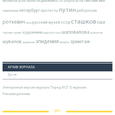
опросы
недвижимость
охтинский мыс
мелихов
мухин
музеи
путин
петербург
протесты
рнб
россия
памятники
сташков
роткевич
ссср
сша
русский музей
рпц
шаповалова
художники
тороева
трамп
царское село
шолохов
эпидемия
шувалов
эрмитаж
эрарта
щербакова
АРХИВ ЖУРНАЛА
Тут
Электронная версия журнала "Город 812". О журнале.
Рекламодателям.
18+