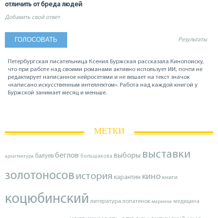
отличить от бреда людей
Добавить свой ответ
Результаты
Петербургская писательница Ксения Буржская рассказала Кинопоиску,
что при работе над своими романами активно использует ИИ, почти не
редактирует написанное нейросетями и не вешает на текст значок
«написано искусственным интеллектом». Работа над каждой книгой у
Буржской занимает месяц и меньше.
МЕТКИ
выставки
беглов
выборы
балуев
архитектура
большакова
золотоносов
история
кино
карантин
книги
коцюбинский
литература
лопатенок
маркина
медицина