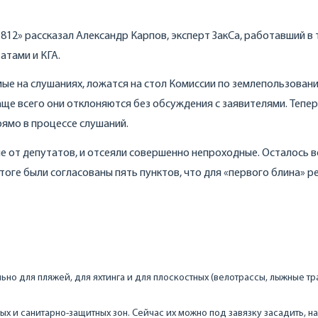
 812» рассказал Александр Карпов, эксперт ЗакСа, работавший в 
атами и КГА.
ые на слушаниях, ложатся на стол Комиссии по землепользован
 чаще всего они отклоняются без обсуждения с заявителями. Тепе
ямо в процессе слушаний.
е от депутатов, и отсеяли совершенно непроходные. Осталось 
итоге были согласованы пять пунктов, что для «первого блина» р
ьно для пляжей, для яхтинга и для плоскостных (велотрассы, лыжные тр
ых и санитарно-защитных зон. Сейчас их можно под завязку засадить, н