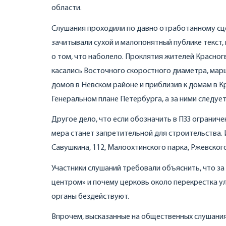
области.
Слушания проходили по давно отработанному сц
зачитывали сухой и малопонятный публике текст,
о том, что наболело. Проклятия жителей Красно
касались Восточного скоростного диаметра, мар
домов в Невском районе и приблизив к домам в 
Генеральном плане Петербурга, а за ними следуе
Другое дело, что если обозначить в ПЗЗ ограниче
мера станет запретительной для строительства.
Савушкина, 112, Малоохтинского парка, Ржевского
Участники слушаний требовали объяснить, что за
центром» и почему церковь около перекрестка у
органы бездействуют.
Впрочем, высказанные на общественных слушаниях