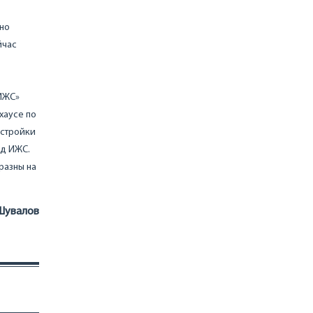
вно
йчас
 ИЖС»
хаусе по
астройки
од ИЖС.
разны на
Шувалов