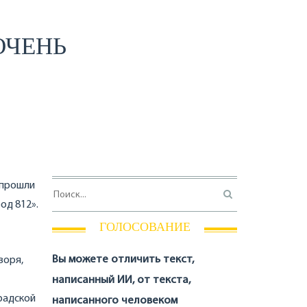
ОЧЕНЬ
 прошли
од 812».
ГОЛОСОВАНИЕ
Вы можете отличить текст,
воря,
написанный ИИ, от текста,
радской
написанного человеком