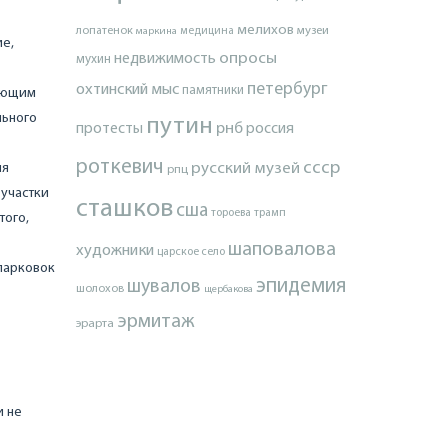
мелихов
лопатенок
музеи
маркина
медицина
ие,
опросы
недвижимость
мухин
петербург
охтинский мыс
памятники
вующим
льного
путин
протесты
рнб
россия
роткевич
ссср
русский музей
ия
рпц
 участки
сташков
сша
тороева
трамп
того,
шаповалова
художники
царское село
парковок
эпидемия
шувалов
шолохов
щербакова
эрмитаж
эрарта
и не