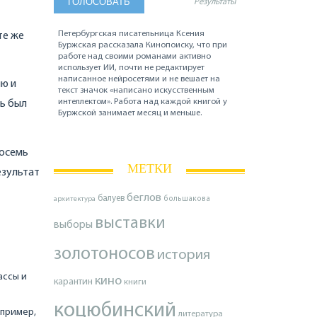
Результаты
Петербургская писательница Ксения
те же
Буржская рассказала Кинопоиску, что при
работе над своими романами активно
использует ИИ, почти не редактирует
написанное нейросетями и не вешает на
ию и
текст значок «написано искусственным
интеллектом». Работа над каждой книгой у
рь был
Буржской занимает месяц и меньше.
восемь
МЕТКИ
езультат
беглов
балуев
архитектура
большакова
выставки
выборы
золотоносов
история
ассы и
кино
карантин
книги
коцюбинский
апример,
литература