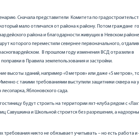
енарию. Сначала представители Комитета по градостроительст
 который мало отличался от района к району. Потом граждане г
гвардейского района и благодарности живущих в Невском район
шрут которого переместили севернее первоначального, отдалив
Красногвардейском. В прошлом году изменения ВСД отразили в
т поправки в Правила землепользования и застройки.
ние высоты зданий, например «0 метров» или даже «5 метров», т
 Именно с такими требованиями выступили защитники сквера на 
 лесопарка, Яблоновского сада.
 гостиницу будут строить на территории яхт-клуба рядом с «Лах
лиц Савушкина и Школьной строится без разрешения, а надзорн
 требования никто не обязывает учитывать – но есть работа и