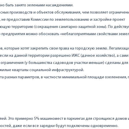
но быть занято зелеными насаждениями.
сных производств и объектов обслуживания, чем позволяет ограничен
, не предоставив Комиссии по землепользованию и застройке проект
ающую территорию (сокращения санитарно-защитной зоны). По дейст
о предприятия можно обосновать «неблагоприятными свойствами земе
 которые хотят закрепить свои права на городскую землю. Легализац
если на данной территории разрешено ИЖС (дачное хозяйство), а сами
 ограничения (у большинства садоводов участки меньше) сделаны для 
 жилые кварталы социальной инфраструктурой.
а разных параметров, в частности минимальной площади озеленения, 
ей. Это примерно 5% машиномест в паркингах для строящихся домов 
остей, даже если все зарядки будут подключены одновременно.