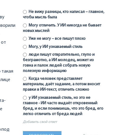
Не вижу разницы, кто написал – главное,
ву
чтобы мысль была
оворили
Могу отличить. У ИИ никогда не бывает
новых мыслей
е
Уже не могу – все пишут плохо
 от
Могу, у ИИ узнаваемый стиль
люди пишут отвратительно, глупо и
безграмотно, а ИИ молодец, может из
говна и палок людей собрать новую
полезную информацию
о такая
Когда человек представляет
улице
материалы, даёт задание, а потом вносит
правки в ИИ-текст, отличить сложно
у ИИ узнаваемый стиль, но это не
та-
главное - ИИ часто выдаёт откровенный
бред, и если понимаешь, что это бред, его
ые
легко отличить от бреда людей
Добавить свой ответ
 «под