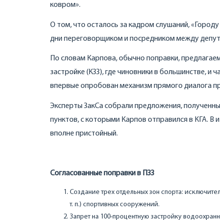
ковром».
О том, что осталось за кадром слушаний, «Городу
дни переговорщиком и посредником между депут
По словам Карпова, обычно поправки, предлагаем
застройке (КЗЗ), где чиновники в большинстве, и
впервые опробован механизм прямого диалога пр
Эксперты ЗакСа собрали предложения, полученны
пунктов, с которыми Карпов отправился в КГА. В 
вполне пристойный.
Согласованные поправки в ПЗЗ
Создание трех отдельных зон спорта: исключител
т. п.) спортивных сооружений.
Запрет на 100-процентную застройку водоохранн