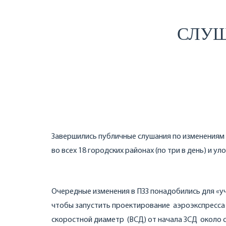
СЛУШ
Завершились публичные слушания по изменениям 
во всех 18 городских районах (по три в день) и ул
Очередные изменения в ПЗЗ понадобились для «у
чтобы запустить проектирование аэроэкспресса 
скоростной диаметр (ВСД) от начала ЗСД около 