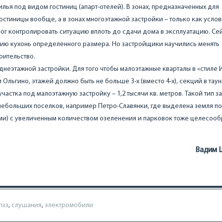
ья под видом гостиниц (апарт-отелей). В зонах, предназначенных для
остиницы вообще, а в зонах многоэтажной застройки – только как усло
ог контролировать ситуацию вплоть до сдачи дома в эксплуатацию. Се
ичию кухонь определенного размера. Но застройщики научились менять
оительство.
неэтажной застройки. Для того чтобы малоэтажные кварталы в «стиле
Ольгино, этажей должно быть не больше 3-х (вместо 4-х), секций в таун
частка под малоэтажную застройку – 1,2 тысячи кв. метров. Такой тип з
ебольших поселков, например Петро-Славянки, где выделена земля п
-ми) с увеличенным количеством озеленения и парковок тоже целесооб
Вадим 
пзз
,
слушания
,
электромобили