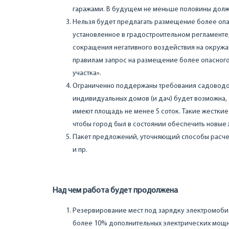
гаражами. В будущем не меньше половины долж
Нельзя будет предлагать размещение более опа
установленное в градостроительном регламенте
сокращения негативного воздействия на окруж
правилам запрос на размещение более опасног
участка».
Ограниченно поддержаны требования садоводов,
индивидуальных домов (и дач) будет возможна, 
имеют площадь не менее 5 соток. Такие жесткие
чтобы город был в состоянии обеспечить новые
Пакет предложений, уточняющий способы расчет
и пр.
Над чем работа будет продолжена
Резервирование мест под зарядку электромобил
более 10% дополнительных электрических мощн