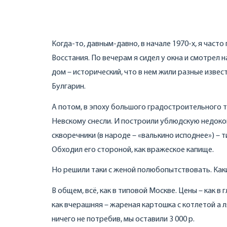
Когда-то, давным-давно, в начале 1970-х, я част
Восстания. По вечерам я сидел у окна и смотрел н
дом – исторический, что в нем жили разные изве
Булгарин.
А потом, в эпоху большого градостроительного т
Невскому снесли. И построили ублюдскую недоко
скворечники (в народе – «валькино исподнее») –
Обходил его стороной, как вражеское капище.
Но решили таки с женой полюбопытствовать. Каки
В общем, всё, как в типовой Москве. Цены – как в
как вчерашняя – жареная картошка с котлетой а 
ничего не потребив, мы оставили 3 000 р.