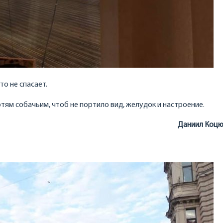
то не спасает.
ртям собачьим, чтоб не портило вид, желудок и настроение.
Даниил Коцю