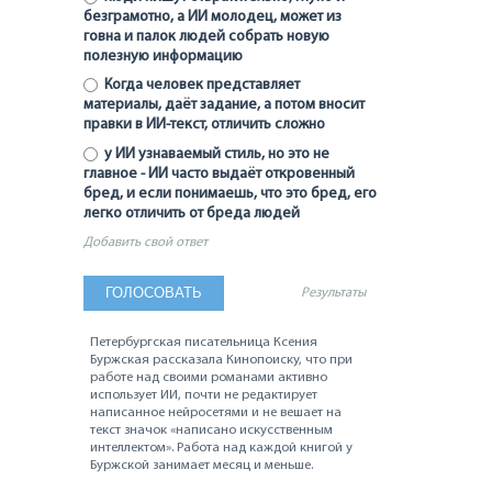
безграмотно, а ИИ молодец, может из
говна и палок людей собрать новую
полезную информацию
Когда человек представляет
материалы, даёт задание, а потом вносит
правки в ИИ-текст, отличить сложно
у ИИ узнаваемый стиль, но это не
главное - ИИ часто выдаёт откровенный
бред, и если понимаешь, что это бред, его
легко отличить от бреда людей
Добавить свой ответ
Результаты
Петербургская писательница Ксения
Буржская рассказала Кинопоиску, что при
работе над своими романами активно
использует ИИ, почти не редактирует
написанное нейросетями и не вешает на
текст значок «написано искусственным
интеллектом». Работа над каждой книгой у
Буржской занимает месяц и меньше.