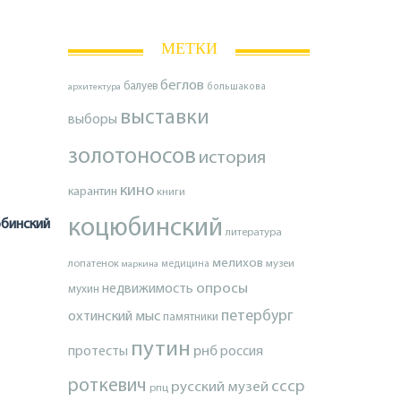
МЕТКИ
беглов
балуев
архитектура
большакова
выставки
выборы
золотоносов
история
кино
карантин
книги
коцюбинский
бинский
литература
мелихов
лопатенок
музеи
маркина
медицина
опросы
недвижимость
мухин
петербург
охтинский мыс
памятники
путин
протесты
рнб
россия
роткевич
ссср
русский музей
рпц