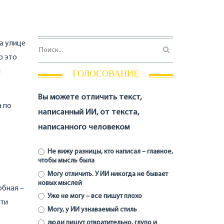
на улице
о это
й
ГОЛОСОВАНИЕ
Вы можете отличить текст,
а по
написанный ИИ, от текста,
написанного человеком
Не вижу разницы, кто написал – главное,
чтобы мысль была
Могу отличить. У ИИ никогда не бывает
новых мыслей
обная –
Уже не могу – все пишут плохо
чти
Могу, у ИИ узнаваемый стиль
люди пишут отвратительно, глупо и