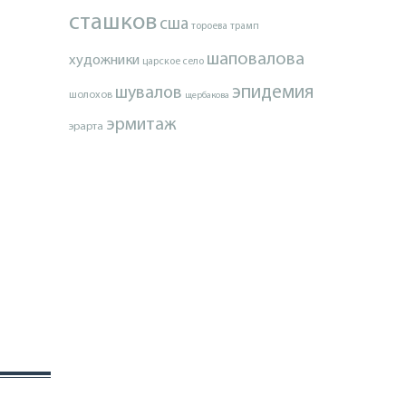
сташков
сша
тороева
трамп
шаповалова
художники
царское село
эпидемия
шувалов
шолохов
щербакова
эрмитаж
эрарта