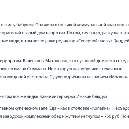
о гостил у бабушки. Она жила в большой коммунальной квартире 
а красивый старый дом напротив. Потом, спустя годы, я узнал, чт
стные люди, в том числе даже редактор «Северной пчелы» Фадде
еррора им. Валентины Матвиенко, этот угловой дом и его сосед
пию по имени Стокманн. Но которую нахлобучили стеклянные
 типа «видовой ресторан». С духоподъёмным названием «Москва».
е там всё же виды? Какие интерьеры? И какие блюды?
 главном купеческом зале. Еда – как в столовке «Копейка». Несъед
ля заводской комплексный обед и жутким кетчупом – 750 руб. По