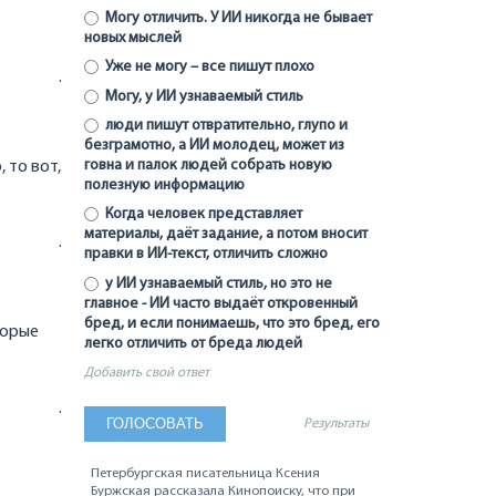
Могу отличить. У ИИ никогда не бывает
новых мыслей
Уже не могу – все пишут плохо
.
Могу, у ИИ узнаваемый стиль
люди пишут отвратительно, глупо и
безграмотно, а ИИ молодец, может из
говна и палок людей собрать новую
 то вот,
полезную информацию
Когда человек представляет
материалы, даёт задание, а потом вносит
.
правки в ИИ-текст, отличить сложно
у ИИ узнаваемый стиль, но это не
главное - ИИ часто выдаёт откровенный
бред, и если понимаешь, что это бред, его
торые
легко отличить от бреда людей
Добавить свой ответ
.
Результаты
Петербургская писательница Ксения
Буржская рассказала Кинопоиску, что при