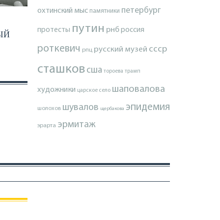
петербург
охтинский мыс
памятники
путин
протесты
рнб
россия
ЫЙ
роткевич
ссср
русский музей
рпц
сташков
сша
тороева
трамп
шаповалова
художники
царское село
эпидемия
шувалов
шолохов
щербакова
эрмитаж
эрарта