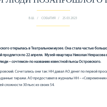
В.Ш.
СОБЫТИЯ
25.03.2023
ского открылась в Театральном музее. Она стала частью больш
й продлится по 22 апреля. Музей-квартира Николая Некрасова 
люди – сочтемся» по названию известной пьесы Островского.
тровский. Сочетались они так: НН давал АО денег по первой прось
роданные тиражи. АО предоставил в журналы НН – «Современник»
й сложности 30 пьес из своих 54.