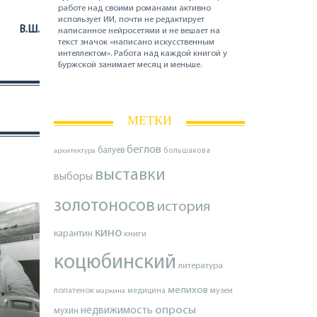
работе над своими романами активно
использует ИИ, почти не редактирует
В.Ш.
написанное нейросетями и не вешает на
текст значок «написано искусственным
интеллектом». Работа над каждой книгой у
Буржской занимает месяц и меньше.
МЕТКИ
беглов
балуев
архитектура
большакова
выставки
выборы
золотоносов
история
кино
карантин
книги
коцюбинский
литература
мелихов
лопатенок
музеи
маркина
медицина
опросы
недвижимость
мухин