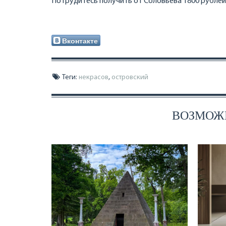
Потрудитесь получить от Соловьева 1800 рублей,
Вконтакте
Теги:
некрасов
,
островский
ВОЗМОЖН