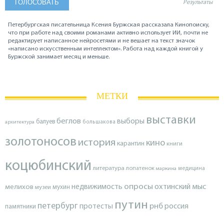
Результаты
Петербургская писательница Ксения Буржская рассказала Кинопоиску,
что при работе над своими романами активно использует ИИ, почти не
редактирует написанное нейросетями и не вешает на текст значок
«написано искусственным интеллектом». Работа над каждой книгой у
Буржской занимает месяц и меньше.
МЕТКИ
выставки
беглов
выборы
балуев
архитектура
большакова
золотоносов
история
кино
карантин
книги
коцюбинский
литература
лопатенок
маркина
медицина
опросы
недвижимость
охтинский мыс
мелихов
мухин
музеи
путин
петербург
протесты
рнб
россия
памятники