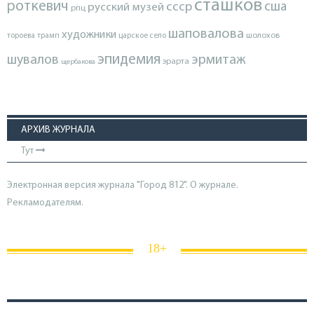
сташков
роткевич
ссср
сша
русский музей
рпц
шаповалова
художники
тороева
трамп
царское село
шолохов
эпидемия
шувалов
эрмитаж
эрарта
щербакова
АРХИВ ЖУРНАЛА
Тут
Электронная версия журнала "Город 812". О журнале.
Рекламодателям.
18+