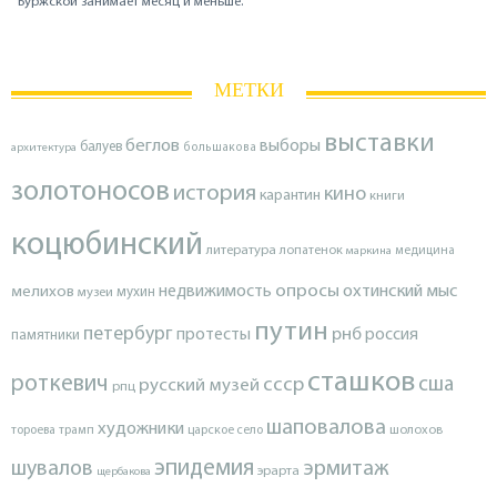
Буржской занимает месяц и меньше.
МЕТКИ
выставки
беглов
выборы
балуев
архитектура
большакова
золотоносов
история
кино
карантин
книги
коцюбинский
литература
лопатенок
маркина
медицина
опросы
недвижимость
охтинский мыс
мелихов
мухин
музеи
путин
петербург
протесты
рнб
россия
памятники
сташков
роткевич
ссср
сша
русский музей
рпц
шаповалова
художники
тороева
трамп
царское село
шолохов
эпидемия
шувалов
эрмитаж
эрарта
щербакова