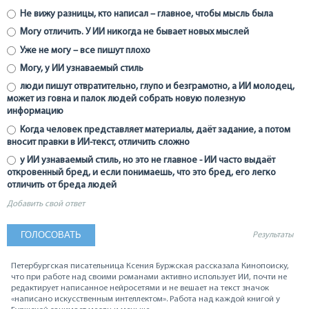
Не вижу разницы, кто написал – главное, чтобы мысль была
Могу отличить. У ИИ никогда не бывает новых мыслей
Уже не могу – все пишут плохо
Могу, у ИИ узнаваемый стиль
люди пишут отвратительно, глупо и безграмотно, а ИИ молодец,
может из говна и палок людей собрать новую полезную
информацию
Когда человек представляет материалы, даёт задание, а потом
вносит правки в ИИ-текст, отличить сложно
у ИИ узнаваемый стиль, но это не главное - ИИ часто выдаёт
откровенный бред, и если понимаешь, что это бред, его легко
отличить от бреда людей
Добавить свой ответ
Результаты
Петербургская писательница Ксения Буржская рассказала Кинопоиску,
что при работе над своими романами активно использует ИИ, почти не
редактирует написанное нейросетями и не вешает на текст значок
«написано искусственным интеллектом». Работа над каждой книгой у