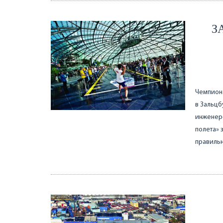
З
Чемпиона
в Зальцб
инженер-
полета» 
правильн