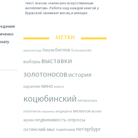
текст значок «написано искусственным
интеллектом». Работа над каждой книгой у
Буржской занимает месяц и меньше.
ведения
имченко
МЕТКИ
онату
беглов
балуев
архитектура
большакова
выставки
выборы
золотоносов
история
кино
карантин
книги
коцюбинский
литература
мелихов
лопатенок
музеи
маркина
медицина
опросы
недвижимость
мухин
петербург
охтинский мыс
памятники