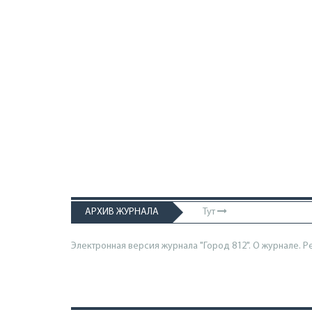
АРХИВ ЖУРНАЛА
Тут
Электронная версия журнала "Город 812". О журнале.
Р