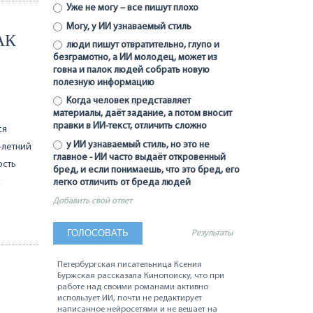
Уже не могу – все пишут плохо
Могу, у ИИ узнаваемый стиль
АК
люди пишут отвратительно, глупо и
безграмотно, а ИИ молодец, может из
говна и палок людей собрать новую
полезную информацию
Когда человек представляет
материалы, даёт задание, а потом вносит
правки в ИИ-текст, отличить сложно
ся
у ИИ узнаваемый стиль, но это не
3-летний
главное - ИИ часто выдаёт откровенный
ость
бред, и если понимаешь, что это бред, его
к
легко отличить от бреда людей
Добавить свой ответ
Результаты
Петербургская писательница Ксения
Буржская рассказала Кинопоиску, что при
работе над своими романами активно
использует ИИ, почти не редактирует
написанное нейросетями и не вешает на