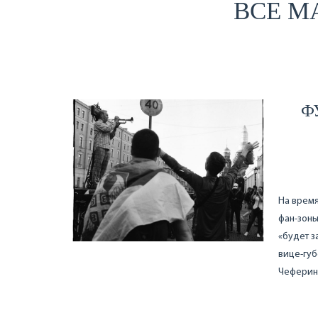
ВСЕ М
Ф
На время
фан-зоны
«будет з
вице-гу
Чеферину