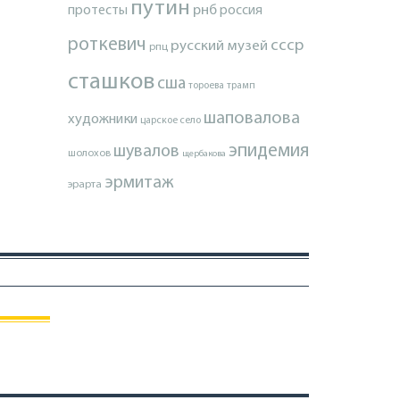
путин
протесты
рнб
россия
роткевич
ссср
русский музей
рпц
сташков
сша
тороева
трамп
шаповалова
художники
царское село
эпидемия
шувалов
шолохов
щербакова
эрмитаж
эрарта