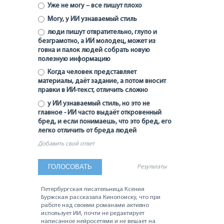
Уже не могу – все пишут плохо
Могу, у ИИ узнаваемый стиль
люди пишут отвратительно, глупо и
безграмотно, а ИИ молодец, может из
говна и палок людей собрать новую
полезную информацию
Когда человек представляет
материалы, даёт задание, а потом вносит
правки в ИИ-текст, отличить сложно
у ИИ узнаваемый стиль, но это не
главное - ИИ часто выдаёт откровенный
бред, и если понимаешь, что это бред, его
легко отличить от бреда людей
Добавить свой ответ
Результаты
Петербургская писательница Ксения
Буржская рассказала Кинопоиску, что при
работе над своими романами активно
использует ИИ, почти не редактирует
написанное нейросетями и не вешает на