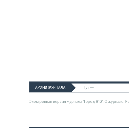
АРХИВ ЖУРНАЛА
Тут
Электронная версия журнала "Город 812". О журнале.
Р