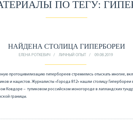
АТЕРИАЛЫ ПО ТЕГУ: ГИПЕ
НАЙДЕНА СТОЛИЦА ГИПЕРБОРЕИ
ЕЛЕНА РОТКЕВИЧ
ЛИЧНЫЙ ОПЫТ
09.08.2019
рную протоцивилизацию гипербореев стремились отыскать многие, вк
ков и нацистов. Журналисты «Города 812» нашли столицу Гипербореи 
ом Ковдоре – тупиковом российском моногороде в лапландских тундра
нской границы.