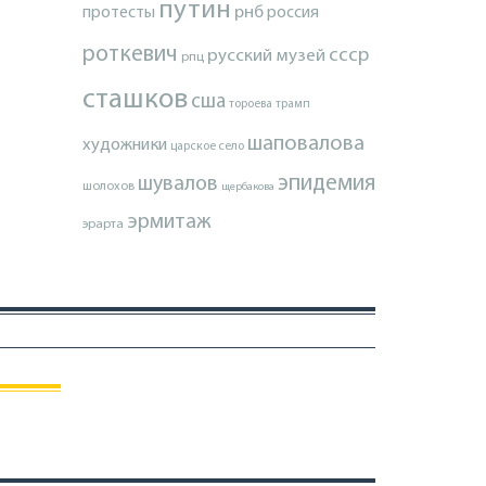
путин
протесты
рнб
россия
роткевич
ссср
русский музей
рпц
сташков
сша
тороева
трамп
шаповалова
художники
царское село
эпидемия
шувалов
шолохов
щербакова
эрмитаж
эрарта