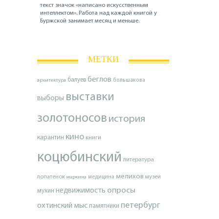
текст значок «написано искусственным
интеллектом». Работа над каждой книгой у
Буржской занимает месяц и меньше.
МЕТКИ
беглов
балуев
архитектура
большакова
выставки
выборы
золотоносов
история
кино
карантин
книги
коцюбинский
литература
мелихов
лопатенок
музеи
маркина
медицина
опросы
недвижимость
мухин
петербург
охтинский мыс
памятники