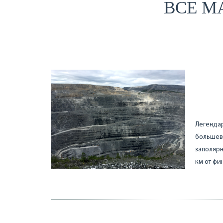
ВСЕ М
Легенда
большеви
заполярн
км от фи