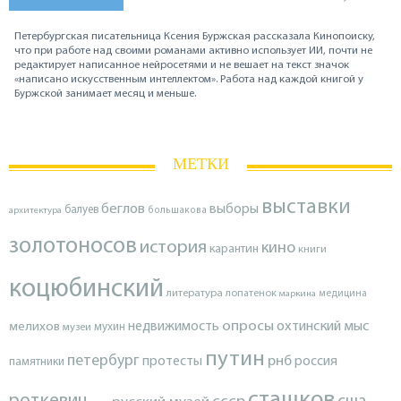
Петербургская писательница Ксения Буржская рассказала Кинопоиску,
что при работе над своими романами активно использует ИИ, почти не
редактирует написанное нейросетями и не вешает на текст значок
«написано искусственным интеллектом». Работа над каждой книгой у
Буржской занимает месяц и меньше.
МЕТКИ
выставки
беглов
выборы
балуев
архитектура
большакова
золотоносов
история
кино
карантин
книги
коцюбинский
литература
лопатенок
маркина
медицина
опросы
недвижимость
охтинский мыс
мелихов
мухин
музеи
путин
петербург
протесты
рнб
россия
памятники
сташков