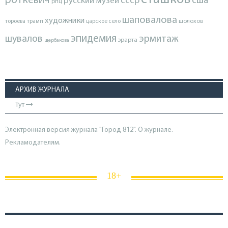
роткевич
ссср
сша
русский музей
рпц
шаповалова
художники
тороева
трамп
царское село
шолохов
эпидемия
шувалов
эрмитаж
эрарта
щербакова
АРХИВ ЖУРНАЛА
Тут
Электронная версия журнала "Город 812". О журнале.
Рекламодателям.
18+