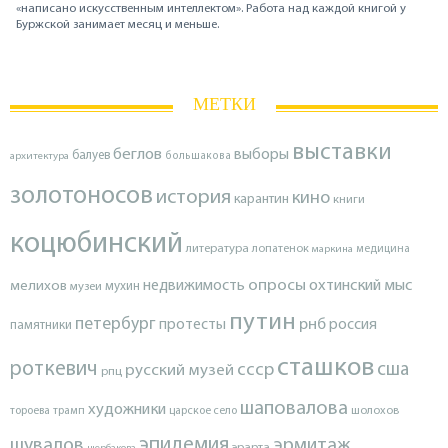
«написано искусственным интеллектом». Работа над каждой книгой у
Буржской занимает месяц и меньше.
МЕТКИ
выставки
беглов
выборы
балуев
архитектура
большакова
золотоносов
история
кино
карантин
книги
коцюбинский
литература
лопатенок
маркина
медицина
опросы
недвижимость
охтинский мыс
мелихов
мухин
музеи
путин
петербург
протесты
рнб
россия
памятники
сташков
роткевич
ссср
сша
русский музей
рпц
шаповалова
художники
тороева
трамп
царское село
шолохов
эпидемия
шувалов
эрмитаж
эрарта