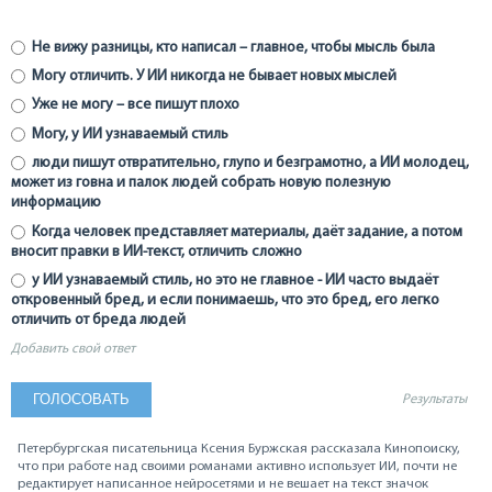
Не вижу разницы, кто написал – главное, чтобы мысль была
Могу отличить. У ИИ никогда не бывает новых мыслей
Уже не могу – все пишут плохо
Могу, у ИИ узнаваемый стиль
люди пишут отвратительно, глупо и безграмотно, а ИИ молодец,
может из говна и палок людей собрать новую полезную
информацию
Когда человек представляет материалы, даёт задание, а потом
вносит правки в ИИ-текст, отличить сложно
у ИИ узнаваемый стиль, но это не главное - ИИ часто выдаёт
откровенный бред, и если понимаешь, что это бред, его легко
отличить от бреда людей
Добавить свой ответ
Результаты
Петербургская писательница Ксения Буржская рассказала Кинопоиску,
что при работе над своими романами активно использует ИИ, почти не
редактирует написанное нейросетями и не вешает на текст значок