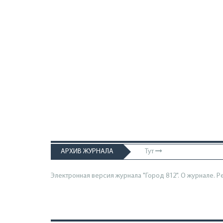
АРХИВ ЖУРНАЛА
Тут
Электронная версия журнала "Город 812". О журнале.
Р