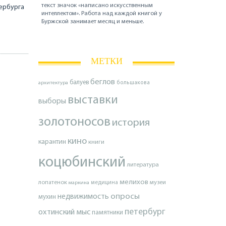
текст значок «написано искусственным
тербурга
интеллектом». Работа над каждой книгой у
Буржской занимает месяц и меньше.
МЕТКИ
беглов
балуев
архитектура
большакова
выставки
выборы
золотоносов
история
кино
карантин
книги
коцюбинский
литература
мелихов
лопатенок
музеи
маркина
медицина
опросы
недвижимость
мухин
петербург
охтинский мыс
памятники