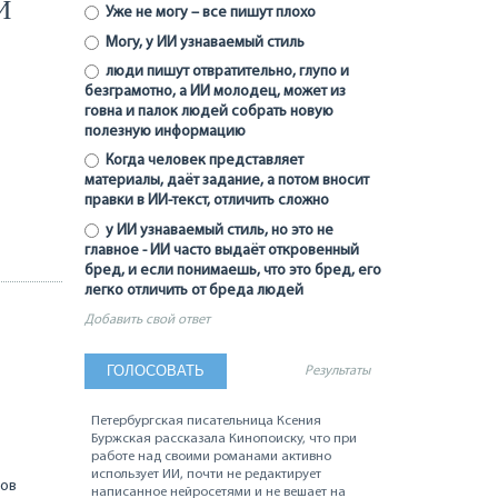
Й
Уже не могу – все пишут плохо
Могу, у ИИ узнаваемый стиль
люди пишут отвратительно, глупо и
безграмотно, а ИИ молодец, может из
говна и палок людей собрать новую
полезную информацию
Когда человек представляет
материалы, даёт задание, а потом вносит
правки в ИИ-текст, отличить сложно
у ИИ узнаваемый стиль, но это не
главное - ИИ часто выдаёт откровенный
бред, и если понимаешь, что это бред, его
легко отличить от бреда людей
Добавить свой ответ
Результаты
Петербургская писательница Ксения
Буржская рассказала Кинопоиску, что при
работе над своими романами активно
использует ИИ, почти не редактирует
лов
написанное нейросетями и не вешает на