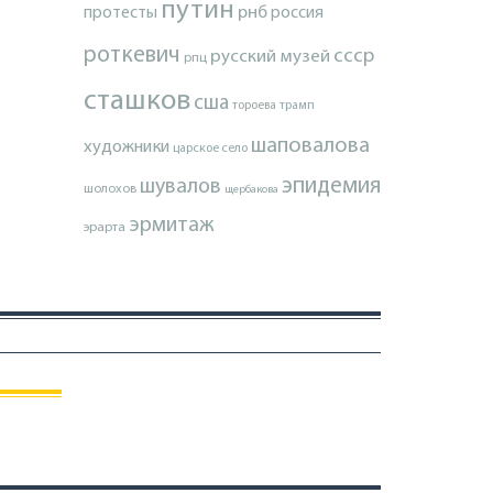
путин
протесты
рнб
россия
роткевич
ссср
русский музей
рпц
сташков
сша
тороева
трамп
шаповалова
художники
царское село
эпидемия
шувалов
шолохов
щербакова
эрмитаж
эрарта