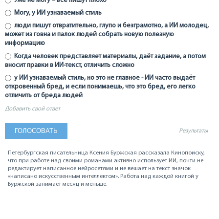
Уже не могу – все пишут плохо
Могу, у ИИ узнаваемый стиль
люди пишут отвратительно, глупо и безграмотно, а ИИ молодец,
может из говна и палок людей собрать новую полезную
информацию
Когда человек представляет материалы, даёт задание, а потом
вносит правки в ИИ-текст, отличить сложно
у ИИ узнаваемый стиль, но это не главное - ИИ часто выдаёт
откровенный бред, и если понимаешь, что это бред, его легко
отличить от бреда людей
Добавить свой ответ
Результаты
Петербургская писательница Ксения Буржская рассказала Кинопоиску,
что при работе над своими романами активно использует ИИ, почти не
редактирует написанное нейросетями и не вешает на текст значок
«написано искусственным интеллектом». Работа над каждой книгой у
Буржской занимает месяц и меньше.