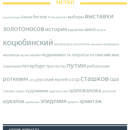
МЕТКИ
выставки
беглов
выборы
балуев
архитектура
большакова
золотоносов
история
кино
карантин
книги
коцюбинский
литература
лопатенок
маркина
медицина
опросы
недвижимость
охтинский мыс
мелихов
мухин
музеи
путин
петербург
протесты
рнб
россия
памятники
сташков
роткевич
ссср
сша
русский музей
рпц
шаповалова
художники
тороева
трамп
царское село
шолохов
эпидемия
шувалов
эрмитаж
эрарта
щербакова