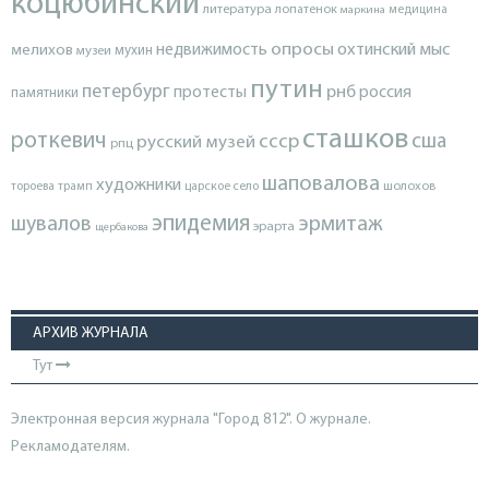
коцюбинский
литература
лопатенок
маркина
медицина
опросы
недвижимость
охтинский мыс
мелихов
мухин
музеи
путин
петербург
протесты
рнб
россия
памятники
сташков
роткевич
ссср
сша
русский музей
рпц
шаповалова
художники
тороева
трамп
царское село
шолохов
эпидемия
шувалов
эрмитаж
эрарта
щербакова
АРХИВ ЖУРНАЛА
Тут
Электронная версия журнала "Город 812". О журнале.
Рекламодателям.