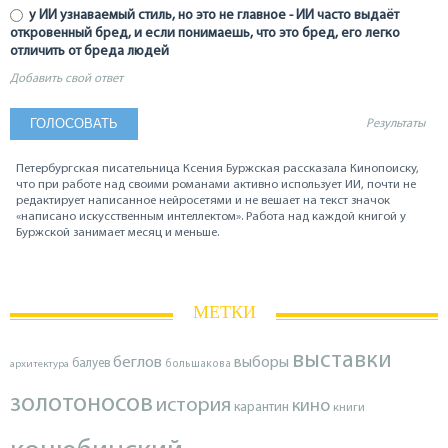
у ИИ узнаваемый стиль, но это не главное - ИИ часто выдаёт
откровенный бред, и если понимаешь, что это бред, его легко
отличить от бреда людей
Добавить свой ответ
Результаты
Петербургская писательница Ксения Буржская рассказала Кинопоиску,
что при работе над своими романами активно использует ИИ, почти не
редактирует написанное нейросетями и не вешает на текст значок
«написано искусственным интеллектом». Работа над каждой книгой у
Буржской занимает месяц и меньше.
МЕТКИ
выставки
беглов
выборы
балуев
архитектура
большакова
золотоносов
история
кино
карантин
книги