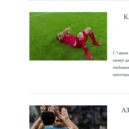
К
С 1 июня
начнут д
глобальн
некоторы
А