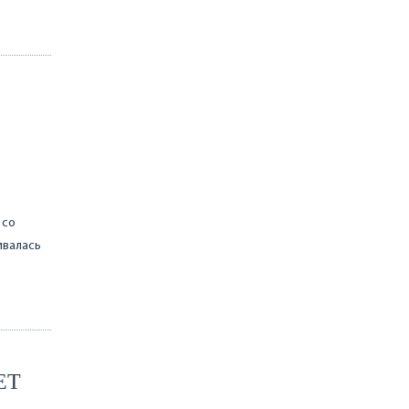
 со
ивалась
ЕТ