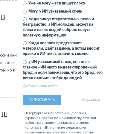
Уже не могу – все пишут плохо
Могу, у ИИ узнаваемый стиль
 В
люди пишут отвратительно, глупо и
безграмотно, а ИИ молодец, может из
говна и палок людей собрать новую
полезную информацию
Когда человек представляет
материалы, даёт задание, а потом вносит
правки в ИИ-текст, отличить сложно
оссии они
у ИИ узнаваемый стиль, но это не
не столь
главное - ИИ часто выдаёт откровенный
ры, но в
бред, и если понимаешь, что это бред, его
легко отличить от бреда людей
Добавить свой ответ
Результаты
НЕ
Петербургская писательница Ксения
Буржская рассказала Кинопоиску, что при
работе над своими романами активно
использует ИИ, почти не редактирует
написанное нейросетями и не вешает на