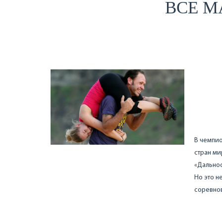
ВСЕ М
В чемпио
стран ми
«Дальнос
Но это н
соревно