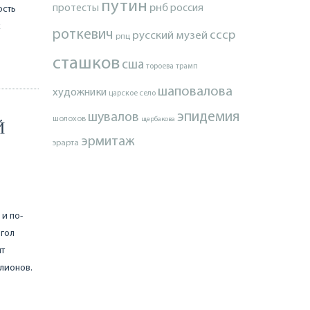
путин
протесты
рнб
россия
ость
к
роткевич
ссср
русский музей
рпц
сташков
сша
тороева
трамп
шаповалова
художники
царское село
эпидемия
шувалов
шолохов
щербакова
Й
эрмитаж
эрарта
 и по-
 гол
ит
ллионов.