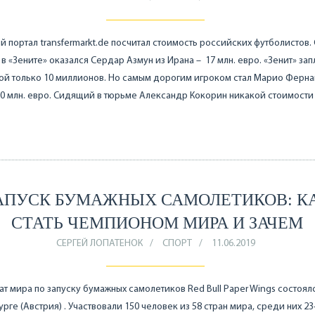
 портал transfermarkt.de посчитал стоимость российских футболистов.
в «Зените» оказался Сердар Азмун из Ирана – 17 млн. евро. «Зенит» зап
ой только 10 миллионов. Но самым дорогим игроком стал Марио Ферна
0 млн. евро. Сидящий в тюрьме Александр Кокорин никакой стоимости
АПУСК БУМАЖНЫХ САМОЛЕТИКОВ: К
СТАТЬ ЧЕМПИОНОМ МИРА И ЗАЧЕМ
СЕРГЕЙ ЛОПАТЕНОК
СПОРТ
11.06.2019
т мира по запуску бумажных самолетиков Red Bull Paper Wings состоял
урге (Австрия) . Участвовали 150 человек из 58 стран мира, среди них 2