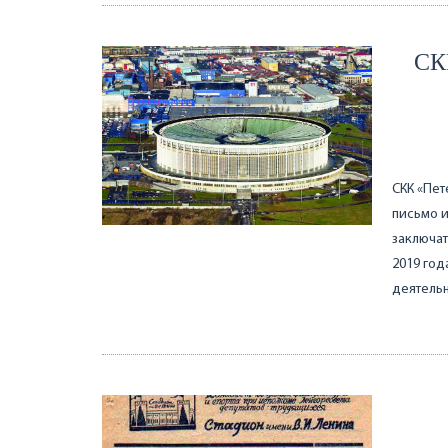
СК
СКК «Пет
письмо и
заключат
2019 год
деятельн