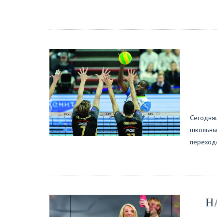
Сегодняш
школьных
переходо
Н