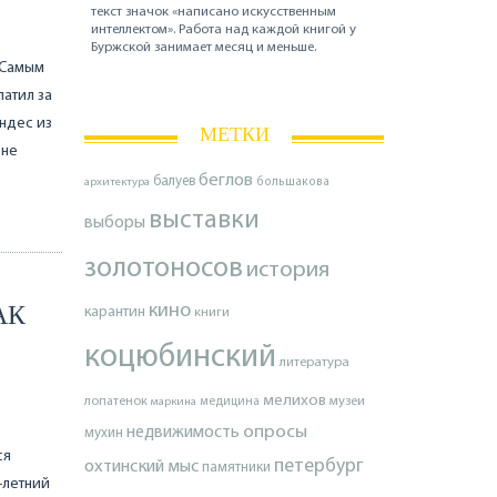
текст значок «написано искусственным
интеллектом». Работа над каждой книгой у
Буржской занимает месяц и меньше.
 Самым
латил за
ндес из
МЕТКИ
 не
беглов
балуев
архитектура
большакова
выставки
выборы
золотоносов
история
АК
кино
карантин
книги
коцюбинский
литература
мелихов
лопатенок
музеи
маркина
медицина
опросы
недвижимость
мухин
ся
петербург
охтинский мыс
памятники
3-летний