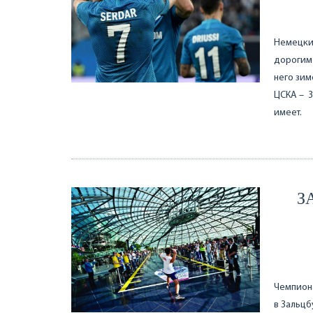
Немецкий
дорогим 
него зим
ЦСКА – 3
имеет.
З
Чемпиона
в Зальцб