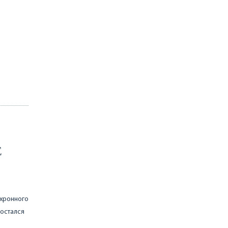
Е
хронного
остался