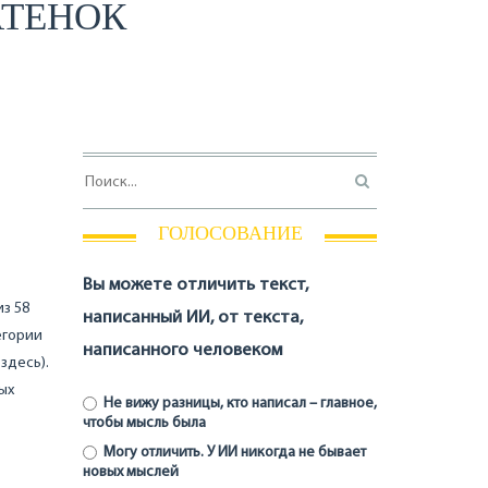
АТЕНОК
ГОЛОСОВАНИЕ
Вы можете отличить текст,
из 58
написанный ИИ, от текста,
егории
написанного человеком
здесь).
ых
Не вижу разницы, кто написал – главное,
чтобы мысль была
Могу отличить. У ИИ никогда не бывает
новых мыслей