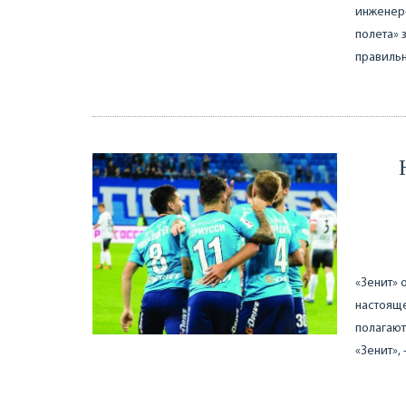
инженер-
полета» 
правильн
«Зенит» 
настояще
полагают
«Зенит»,