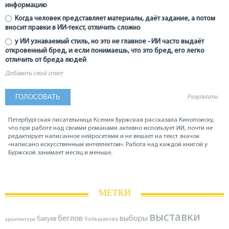
информацию
Когда человек представляет материалы, даёт задание, а потом
вносит правки в ИИ-текст, отличить сложно
у ИИ узнаваемый стиль, но это не главное - ИИ часто выдаёт
откровенный бред, и если понимаешь, что это бред, его легко
отличить от бреда людей
Добавить свой ответ
Результаты
Петербургская писательница Ксения Буржская рассказала Кинопоиску,
что при работе над своими романами активно использует ИИ, почти не
редактирует написанное нейросетями и не вешает на текст значок
«написано искусственным интеллектом». Работа над каждой книгой у
Буржской занимает месяц и меньше.
МЕТКИ
выставки
беглов
выборы
балуев
архитектура
большакова