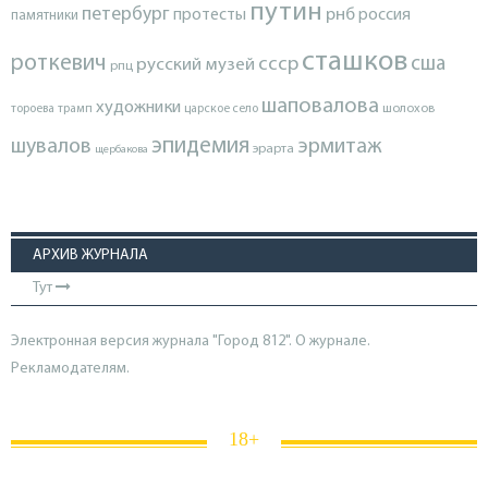
путин
петербург
протесты
рнб
россия
памятники
сташков
роткевич
ссср
сша
русский музей
рпц
шаповалова
художники
тороева
трамп
царское село
шолохов
эпидемия
шувалов
эрмитаж
эрарта
щербакова
АРХИВ ЖУРНАЛА
Тут
Электронная версия журнала "Город 812". О журнале.
Рекламодателям.
18+