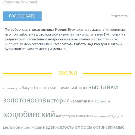
Добавить свой ответ
Результаты
Петербургская писательница Ксения Буржская рассказала Кинопоиску,
что при работе над своими романами активно использует ИИ, почти не
редактирует написанное нейросетями и не вешает на текст значок
«написано искусственным интеллектом». Работа над каждой книгой у
Буржской занимает месяц и меньше.
МЕТКИ
выставки
беглов
выборы
балуев
архитектура
большакова
золотоносов
история
кино
карантин
книги
коцюбинский
литература
лопатенок
маркина
медицина
опросы
недвижимость
охтинский мыс
мелихов
мухин
музеи