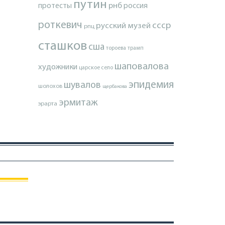
путин
протесты
рнб
россия
роткевич
ссср
русский музей
рпц
сташков
сша
тороева
трамп
шаповалова
художники
царское село
эпидемия
шувалов
шолохов
щербакова
эрмитаж
эрарта