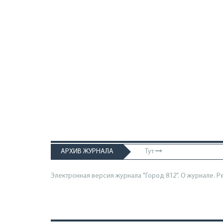
АРХИВ ЖУРНАЛА
Тут
Электронная версия журнала "Город 812". О журнале.
Р