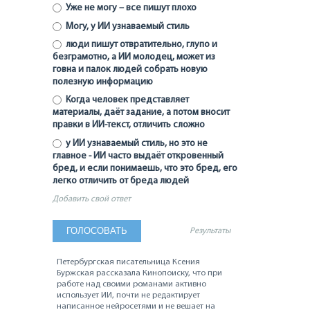
Уже не могу – все пишут плохо
Могу, у ИИ узнаваемый стиль
люди пишут отвратительно, глупо и
безграмотно, а ИИ молодец, может из
говна и палок людей собрать новую
полезную информацию
Когда человек представляет
материалы, даёт задание, а потом вносит
правки в ИИ-текст, отличить сложно
у ИИ узнаваемый стиль, но это не
главное - ИИ часто выдаёт откровенный
бред, и если понимаешь, что это бред, его
легко отличить от бреда людей
Добавить свой ответ
Результаты
Петербургская писательница Ксения
Буржская рассказала Кинопоиску, что при
работе над своими романами активно
использует ИИ, почти не редактирует
написанное нейросетями и не вешает на