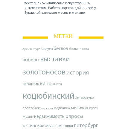
текст значок «написано искусственным
интеллектом». Работа над каждой книгой у
Буржской занимает месяц и меньше.
МЕТКИ
беглов
балуев
архитектура
большакова
выставки
выборы
золотоносов
история
кино
карантин
книги
коцюбинский
литература
мелихов
лопатенок
музеи
маркина
медицина
опросы
недвижимость
мухин
петербург
охтинский мыс
памятники