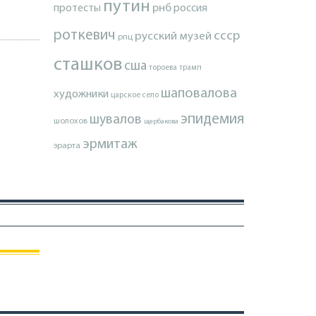
путин
протесты
рнб
россия
роткевич
ссср
русский музей
рпц
сташков
сша
тороева
трамп
шаповалова
художники
царское село
эпидемия
шувалов
шолохов
щербакова
эрмитаж
эрарта