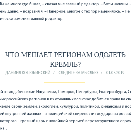
 Ты же много где бывал, – сказал мне главный редактор. – Вот и напиши. 
ень давно, – возразил я. – Наверное, многое с тех пор изменилось. – Не
чески заметил главный редактор.
ЧТО МЕШАЕТ РЕГИОНАМ ОДОЛЕТЬ
КРЕМЛЬ?
ДАНИИЛ КОЦЮБИНСКИЙ
СЛЕДИТЕ ЗА МЫСЛЬЮ
01.07.2019
й взгляд, бессилие Ингушетии, Поморья, Петербурга, Екатеринбурга, 
чих российских регионов в их отчаянных попытках добиться права на с
ение своей землей, экологией, культурой, политикой, финансами и в
ей внутренней жизнью – в полицейской свирепости государства росси
 которого – грозный царь с новейшей версией перезагруженного опри
– на…