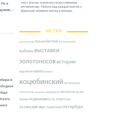
текст значок «написано искусственным
– Но я
интеллектом». Работа над каждой книгой у
 думаю, –
Буржской занимает месяц и меньше.
МЕТКИ
беглов
балуев
архитектура
большакова
выставки
выборы
золотоносов
история
кино
карантин
книги
Сибири и
коцюбинский
литература
вободное
мелихов
лопатенок
музеи
ообще
маркина
медицина
опросы
йского.
недвижимость
мухин
чного
петербург
охтинский мыс
памятники