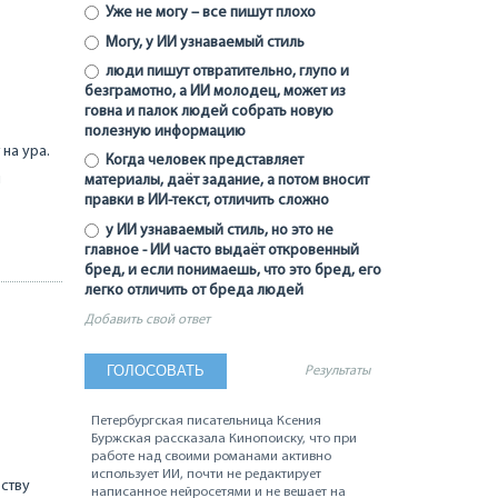
Уже не могу – все пишут плохо
Могу, у ИИ узнаваемый стиль
люди пишут отвратительно, глупо и
безграмотно, а ИИ молодец, может из
говна и палок людей собрать новую
полезную информацию
на ура.
Когда человек представляет
и
материалы, даёт задание, а потом вносит
правки в ИИ-текст, отличить сложно
у ИИ узнаваемый стиль, но это не
главное - ИИ часто выдаёт откровенный
бред, и если понимаешь, что это бред, его
легко отличить от бреда людей
Добавить свой ответ
Результаты
В
Петербургская писательница Ксения
Буржская рассказала Кинопоиску, что при
работе над своими романами активно
использует ИИ, почти не редактирует
еству
написанное нейросетями и не вешает на