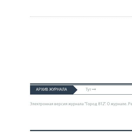
АРХИВ ЖУРНАЛА
Тут
Электронная версия журнала "Город 812". О журнале.
Р