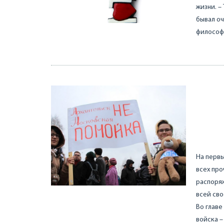
жизни. –
бывал оч
философи
На первы
всех про
распоряж
всей сво
Во главе
войска 