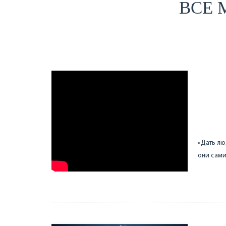
ВСЕ 
«Дать лю
они сами