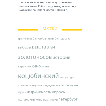
текст значок «написано искусственным
интеллектом». Работа над каждой книгой у
Буржской занимает месяц и меньше.
МЕТКИ
беглов
балуев
архитектура
большакова
выставки
выборы
золотоносов
история
кино
карантин
книги
коцюбинский
литература
мелихов
лопатенок
музеи
маркина
медицина
опросы
недвижимость
мухин
петербург
охтинский мыс
памятники