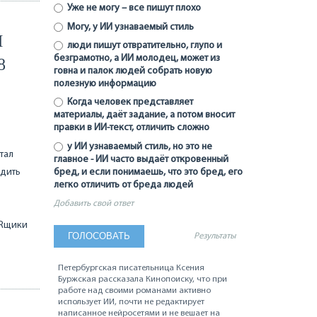
Уже не могу – все пишут плохо
Могу, у ИИ узнаваемый стиль
М
люди пишут отвратительно, глупо и
безграмотно, а ИИ молодец, может из
8
говна и палок людей собрать новую
полезную информацию
Когда человек представляет
материалы, даёт задание, а потом вносит
правки в ИИ-текст, отличить сложно
у ИИ узнаваемый стиль, но это не
тал
главное - ИИ часто выдаёт откровенный
одить
бред, и если понимаешь, что это бред, его
легко отличить от бреда людей
Добавить свой ответ
HRщики
Результаты
Петербургская писательница Ксения
Буржская рассказала Кинопоиску, что при
работе над своими романами активно
использует ИИ, почти не редактирует
написанное нейросетями и не вешает на