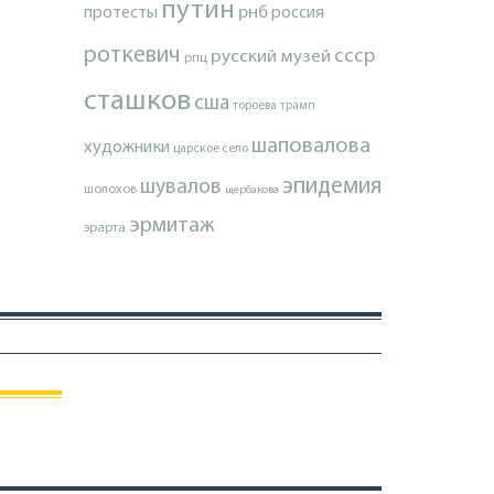
путин
протесты
рнб
россия
роткевич
ссср
русский музей
рпц
сташков
сша
тороева
трамп
шаповалова
художники
царское село
эпидемия
шувалов
шолохов
щербакова
эрмитаж
эрарта