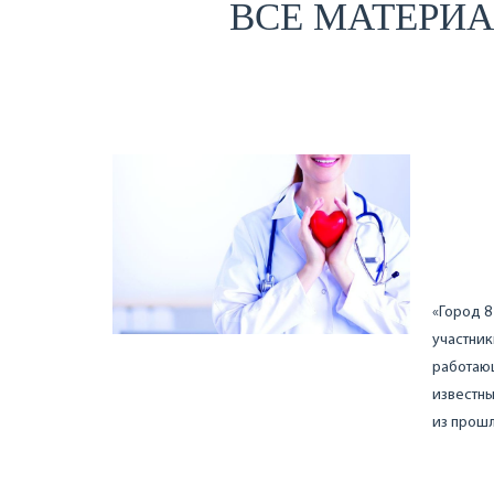
ВСЕ МАТЕРИА
«Город 8
участни
работающ
известны
из прошл