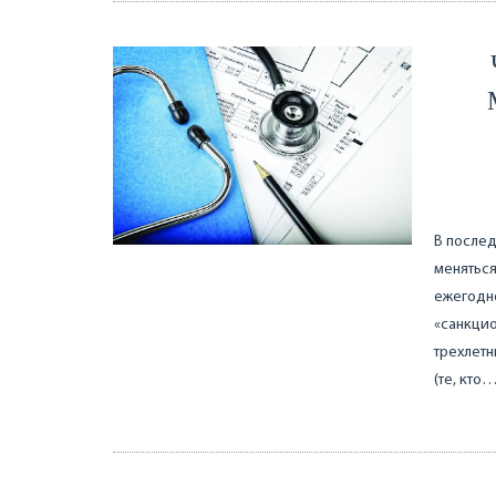
В послед
меняться
ежегодно
«санкцио
трехлетн
(те, кто