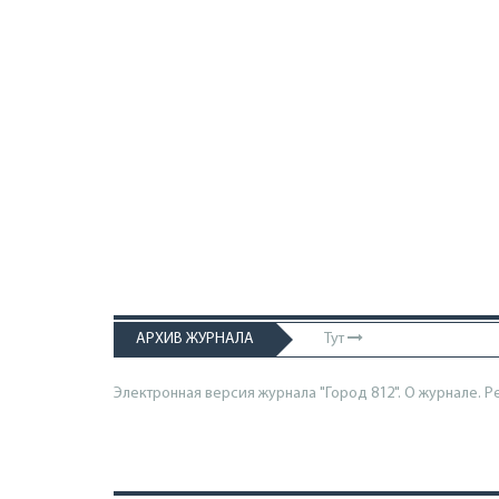
АРХИВ ЖУРНАЛА
Тут
Электронная версия журнала "Город 812". О журнале.
Р