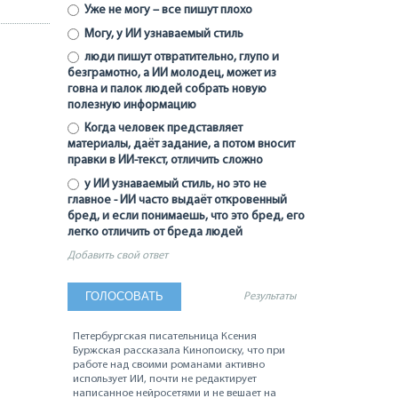
Уже не могу – все пишут плохо
Могу, у ИИ узнаваемый стиль
люди пишут отвратительно, глупо и
безграмотно, а ИИ молодец, может из
говна и палок людей собрать новую
полезную информацию
Когда человек представляет
материалы, даёт задание, а потом вносит
правки в ИИ-текст, отличить сложно
у ИИ узнаваемый стиль, но это не
главное - ИИ часто выдаёт откровенный
бред, и если понимаешь, что это бред, его
легко отличить от бреда людей
Добавить свой ответ
Результаты
Петербургская писательница Ксения
Буржская рассказала Кинопоиску, что при
работе над своими романами активно
использует ИИ, почти не редактирует
написанное нейросетями и не вешает на