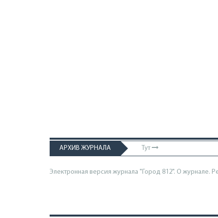
АРХИВ ЖУРНАЛА
Тут
Электронная версия журнала "Город 812". О журнале.
Р