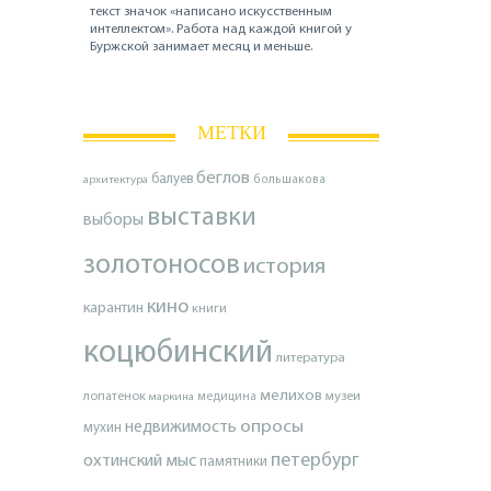
текст значок «написано искусственным
интеллектом». Работа над каждой книгой у
Буржской занимает месяц и меньше.
МЕТКИ
беглов
балуев
архитектура
большакова
выставки
выборы
золотоносов
история
кино
карантин
книги
коцюбинский
литература
мелихов
лопатенок
музеи
маркина
медицина
опросы
недвижимость
мухин
петербург
охтинский мыс
памятники