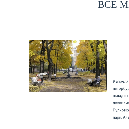
ВСЕ М
9 апреля
петербур
вклад в 
появили
Пулковск
парк, Ал