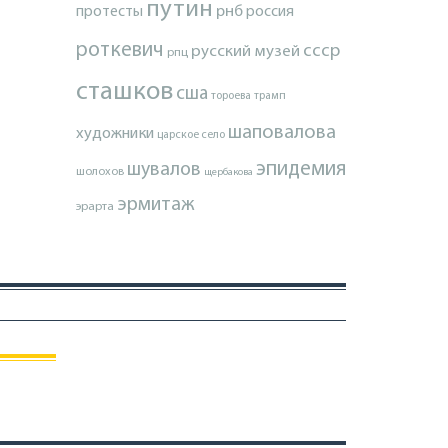
путин
протесты
рнб
россия
роткевич
ссср
русский музей
рпц
сташков
сша
тороева
трамп
шаповалова
художники
царское село
эпидемия
шувалов
шолохов
щербакова
эрмитаж
эрарта