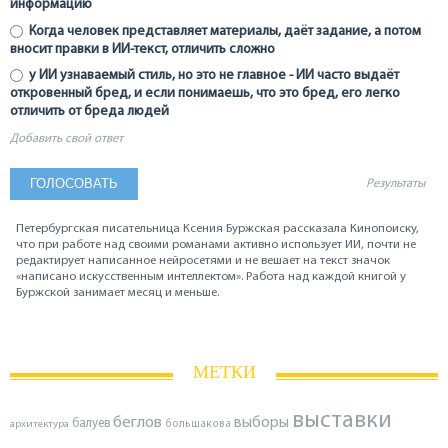
информацию
Когда человек представляет материалы, даёт задание, а потом
вносит правки в ИИ-текст, отличить сложно
у ИИ узнаваемый стиль, но это не главное - ИИ часто выдаёт
откровенный бред, и если понимаешь, что это бред, его легко
отличить от бреда людей
Добавить свой ответ
Результаты
Петербургская писательница Ксения Буржская рассказала Кинопоиску,
что при работе над своими романами активно использует ИИ, почти не
редактирует написанное нейросетями и не вешает на текст значок
«написано искусственным интеллектом». Работа над каждой книгой у
Буржской занимает месяц и меньше.
МЕТКИ
выставки
беглов
выборы
балуев
архитектура
большакова