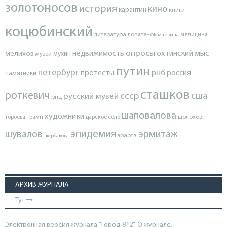
золотоносов
история
кино
карантин
книги
коцюбинский
литература
лопатенок
маркина
медицина
опросы
недвижимость
охтинский мыс
мелихов
мухин
музеи
путин
петербург
протесты
рнб
россия
памятники
сташков
роткевич
ссср
сша
русский музей
рпц
шаповалова
художники
тороева
трамп
царское село
шолохов
эпидемия
шувалов
эрмитаж
эрарта
щербакова
АРХИВ ЖУРНАЛА
Тут
Электронная версия журнала "Город 812". О журнале.