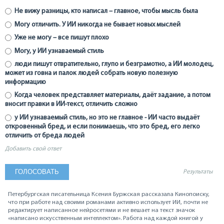
Не вижу разницы, кто написал – главное, чтобы мысль была
Могу отличить. У ИИ никогда не бывает новых мыслей
Уже не могу – все пишут плохо
Могу, у ИИ узнаваемый стиль
люди пишут отвратительно, глупо и безграмотно, а ИИ молодец,
может из говна и палок людей собрать новую полезную
информацию
Когда человек представляет материалы, даёт задание, а потом
вносит правки в ИИ-текст, отличить сложно
у ИИ узнаваемый стиль, но это не главное - ИИ часто выдаёт
откровенный бред, и если понимаешь, что это бред, его легко
отличить от бреда людей
Добавить свой ответ
Результаты
Петербургская писательница Ксения Буржская рассказала Кинопоиску,
что при работе над своими романами активно использует ИИ, почти не
редактирует написанное нейросетями и не вешает на текст значок
«написано искусственным интеллектом». Работа над каждой книгой у