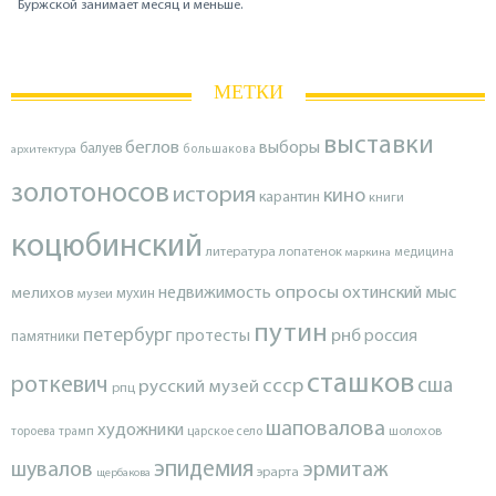
Буржской занимает месяц и меньше.
МЕТКИ
выставки
беглов
выборы
балуев
архитектура
большакова
золотоносов
история
кино
карантин
книги
коцюбинский
литература
лопатенок
маркина
медицина
опросы
недвижимость
охтинский мыс
мелихов
мухин
музеи
путин
петербург
протесты
рнб
россия
памятники
сташков
роткевич
ссср
сша
русский музей
рпц
шаповалова
художники
тороева
трамп
царское село
шолохов
эпидемия
шувалов
эрмитаж
эрарта
щербакова