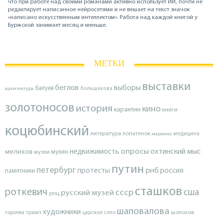
что при работе над своими романами активно использует ИИ, почти не
редактирует написанное нейросетями и не вешает на текст значок
«написано искусственным интеллектом». Работа над каждой книгой у
Буржской занимает месяц и меньше.
МЕТКИ
выставки
беглов
выборы
балуев
архитектура
большакова
золотоносов
история
кино
карантин
книги
коцюбинский
литература
лопатенок
маркина
медицина
опросы
недвижимость
охтинский мыс
мелихов
мухин
музеи
путин
петербург
протесты
рнб
россия
памятники
сташков
роткевич
ссср
сша
русский музей
рпц
шаповалова
художники
тороева
трамп
царское село
шолохов