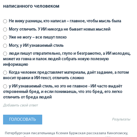
написанного человеком
Не вижу разницы, кто написал – главное, чтобы мысль была
Могу отличить. У ИИ никогда не бывает новых мыслей
Уже не могу – все пишут плохо
Могу, у ИИ узнаваемый стиль
люди пишут отвратительно, глупо и безграмотно, а ИИ молодец,
может из говна и палок людей собрать новую полезную
информацию
Когда человек представляет материалы, даёт задание, а потом
вносит правки в ИИ-текст, отличить сложно
у ИИ узнаваемый стиль, но это не главное - ИИ часто выдаёт
откровенный бред, и если понимаешь, что это бред, его легко
отличить от бреда людей
Добавить свой ответ
Результаты
Петербургская писательница Ксения Буржская рассказала Кинопоиску,