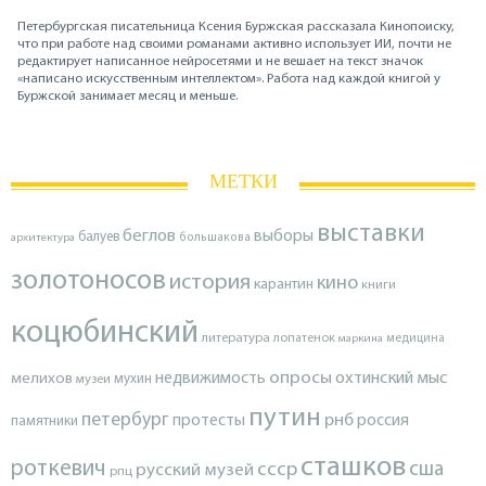
Петербургская писательница Ксения Буржская рассказала Кинопоиску,
что при работе над своими романами активно использует ИИ, почти не
редактирует написанное нейросетями и не вешает на текст значок
«написано искусственным интеллектом». Работа над каждой книгой у
Буржской занимает месяц и меньше.
МЕТКИ
выставки
беглов
выборы
балуев
архитектура
большакова
золотоносов
история
кино
карантин
книги
коцюбинский
литература
лопатенок
маркина
медицина
опросы
недвижимость
охтинский мыс
мелихов
мухин
музеи
путин
петербург
протесты
рнб
россия
памятники
сташков
роткевич
ссср
сша
русский музей
рпц