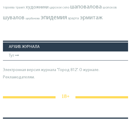
шаповалова
художники
тороева
трамп
царское село
шолохов
эпидемия
шувалов
эрмитаж
эрарта
щербакова
АРХИВ ЖУРНАЛА
Тут
Электронная версия журнала "Город 812". О журнале.
Рекламодателям.
18+