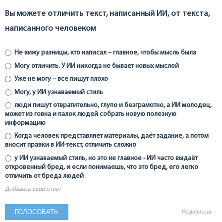
Вы можете отличить текст, написанный ИИ, от текста,
написанного человеком
Не вижу разницы, кто написал – главное, чтобы мысль была
Могу отличить. У ИИ никогда не бывает новых мыслей
Уже не могу – все пишут плохо
Могу, у ИИ узнаваемый стиль
люди пишут отвратительно, глупо и безграмотно, а ИИ молодец,
может из говна и палок людей собрать новую полезную
информацию
Когда человек представляет материалы, даёт задание, а потом
вносит правки в ИИ-текст, отличить сложно
у ИИ узнаваемый стиль, но это не главное - ИИ часто выдаёт
откровенный бред, и если понимаешь, что это бред, его легко
отличить от бреда людей
Добавить свой ответ
Результаты