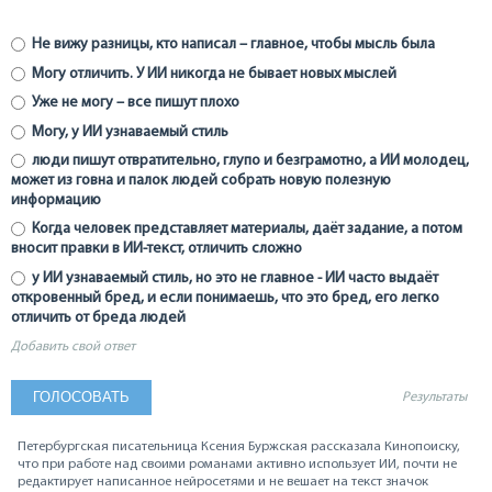
Не вижу разницы, кто написал – главное, чтобы мысль была
Могу отличить. У ИИ никогда не бывает новых мыслей
Уже не могу – все пишут плохо
Могу, у ИИ узнаваемый стиль
люди пишут отвратительно, глупо и безграмотно, а ИИ молодец,
может из говна и палок людей собрать новую полезную
информацию
Когда человек представляет материалы, даёт задание, а потом
вносит правки в ИИ-текст, отличить сложно
у ИИ узнаваемый стиль, но это не главное - ИИ часто выдаёт
откровенный бред, и если понимаешь, что это бред, его легко
отличить от бреда людей
Добавить свой ответ
Результаты
Петербургская писательница Ксения Буржская рассказала Кинопоиску,
что при работе над своими романами активно использует ИИ, почти не
редактирует написанное нейросетями и не вешает на текст значок