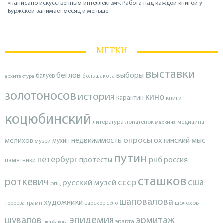
«написано искусственным интеллектом». Работа над каждой книгой у
Буржской занимает месяц и меньше.
МЕТКИ
выставки
беглов
выборы
балуев
архитектура
большакова
золотоносов
история
кино
карантин
книги
коцюбинский
литература
лопатенок
маркина
медицина
опросы
недвижимость
охтинский мыс
мелихов
мухин
музеи
путин
петербург
протесты
рнб
россия
памятники
сташков
роткевич
ссср
сша
русский музей
рпц
шаповалова
художники
тороева
трамп
царское село
шолохов
эпидемия
шувалов
эрмитаж
эрарта
щербакова