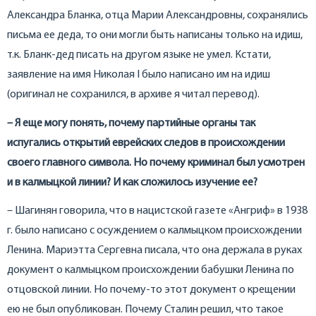
Александра Бланка, отца Марии Александровны, сохранялись
письма ее деда, то они могли быть написаны только на идиш,
т.к. Бланк-дед писать на другом языке не умел. Кстати,
заявление на имя Николая I было написано им на идиш
(оригинал не сохранился, в архиве я читал перевод).
– Я еще могу понять, почему партийные органы так
испугались открытий еврейских следов в происхождении
своего главного символа. Но почему криминал был усмотрен
и в калмыцкой линии? И как сложилось изучение ее?
– Шагинян говорила, что в нацистской газете «Ангриф» в 1938
г. было написано с осуждением о калмыцком происхождении
Ленина. Мариэтта Сергевна писала, что она держала в руках
документ о калмыцком происхождении бабушки Ленина по
отцовской линии. Но почему-то этот документ о крещении
ею не был опубликован. Почему Сталин решил, что такое