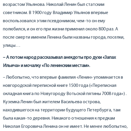
возрастом Ульянова. Николай Ленин был статским
советником. В 1900 году Владимир Ульянов впервые
воспользовался этим псевдонимом, чем-то он ему
полюбился, и он его при жизни применил около 800 раз. А
после смерти именем Ленина были названы города, поселки,
улицы…
– А потом народ рассказывал анекдоты про духи «Запах
Ильича» и мочалку «По ленинским местам».
– Любопытно, что впервые фамилия «Ленин» упоминается в
новгородской переписной книге 1500 года («Переписная
окладная книга по Новугороду Вотьской пятины 7008 года») .
Куземка Ленин был жителем Васильева острова,
находившегося на территории будущего Петербурга, там
была какая-то деревня. Никакого отношения к предкам
Николая Егоровича Ленина он не имеет. Не менее любопытно,