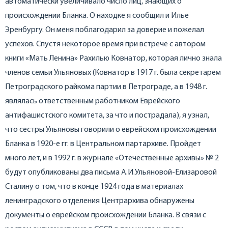
автоматически увеличивало число лиц, знающих о
происхождении Бланка. О находке я сообщил и Илье
Эренбургу. Он меня поблагодарил за доверие и пожелал
успехов. Спустя некоторое время при встрече с автором
книги «Мать Ленина» Рахилью Ковнатор, которая лично знала
членов семьи Ульяновых (Ковнатор в 1917 г. была секретарем
Петроградского райкома партии в Петрограде, а в 1948 г.
являлась ответственным работником Еврейского
антифашистского комитета, за что и пострадала), я узнал,
что сестры Ульяновы говорили о еврейском происхождении
Бланка в 1920-е гг. в Центральном партархиве. Пройдет
много лет, и в 1992 г. в журнале «Отечественные архивы» № 2
будут опубликованы два письма А.И.Ульяновой-Елизаровой
Сталину о том, что в конце 1924 года в материалах
ленинградского отделения Центрархива обнаружены
документы о еврейском происхождении Бланка. В связи с