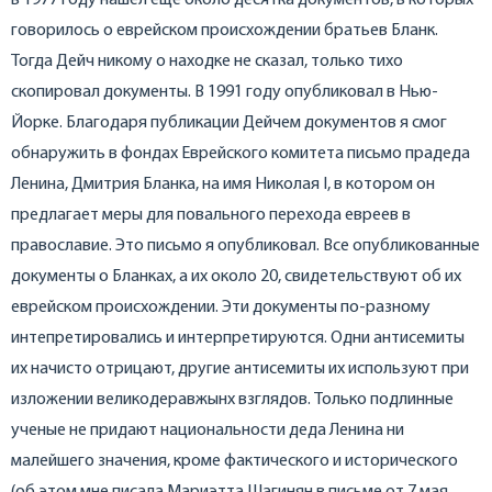
в 1977 году нашел еще около десятка документов, в которых
говорилось о еврейском происхождении братьев Бланк.
Тогда Дейч никому о находке не сказал, только тихо
скопировал документы. В 1991 году опубликовал в Нью-
Йорке. Благодаря публикации Дейчем документов я смог
обнаружить в фондах Еврейского комитета письмо прадеда
Ленина, Дмитрия Бланка, на имя Николая I, в котором он
предлагает меры для повального перехода евреев в
православие. Это письмо я опубликовал. Все опубликованные
документы о Бланках, а их около 20, свидетельствуют об их
еврейском происхождении. Эти документы по-разному
интепретировались и интерпретируются. Одни антисемиты
их начисто отрицают, другие антисемиты их используют при
изложении великодеравжынх взглядов. Только подлинные
ученые не придают национальности деда Ленина ни
малейшего значения, кроме фактического и исторического