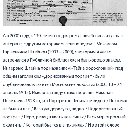
А в 2000 году, к 130-летию со дня рождения Ленина я сделал
интервью с другим историком-лениноведом – Михаилом
Гиршевичем Штейном (1933 – 2009), с которым я часто
встречался в Публичной библиотеке и был хорошо знаком.
Интервью Штейна под названием «Тайна родословной» под
общим заголовком «Дорисованный портрет» было
опубликовано в газете «Московские новости» (2000. 18 – 24
апреля. № 15). Имелось в виду стихотворение Николая
Полетаева 1923 года: «Портретов Ленина не видно: / Похожих
не было и нет. / Века уж дорисуют, видно, / Недорисованный
портрет. / Перо, резец и кисть не в силах / Весь мир огромный
охватить, / Который бьется в этих жилах / И в этой голове