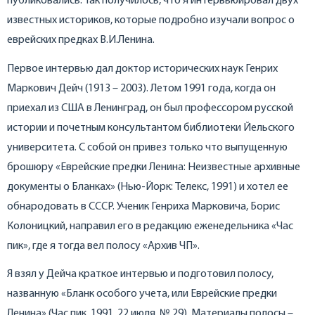
публиковались. Так получилось, что я интервьюировал двух
известных историков, которые подробно изучали вопрос о
еврейских предках В.И.Ленина.
Первое интервью дал доктор исторических наук Генрих
Маркович Дейч (1913 – 2003). Летом 1991 года, когда он
приехал из США в Ленинград, он был профессором русской
истории и почетным консультантом библиотеки Йельского
университета. С собой он привез только что выпущенную
брошюру «Еврейские предки Ленина: Неизвестные архивные
документы о Бланках» (Нью-Йорк: Телекс, 1991) и хотел ее
обнародовать в СССР. Ученик Генриха Марковича, Борис
Колоницкий, направил его в редакцию еженедельника «Час
пик», где я тогда вел полосу «Архив ЧП».
Я взял у Дейча краткое интервью и подготовил полосу,
названную «Бланк особого учета, или Еврейские предки
Ленина» (Час пик. 1991. 22 июля. № 29). Материалы полосы –