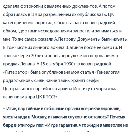
сделала фотокопии с выявленных документов. А потом
обратилась в ЦК за разрешением их опубликовать. ЦК
категорически запретил, я был вызван в ленинградский
обком, где этими исследованиями запретили заниматься и
мне. То же самое сказали А.Петрову. Документы были изъяты.
В том числе из личного архива Шагинян после ее смерти. И
только через 20 лет я вновь вернулся к исследованиям о
предках Ленина. А 15 октября 1990 г. в ленинградской
«Литератор» была опубликована моя статья «Генеалогия
рода Ульяновых, или Какие тайны хранят сейфы
Центрального партийного архива Института марксизма-
лениннизма при ЦК КПСС?».
– Итак, партийные и гэбэшные органы все реквизировали,
увезли куда в Москву, и никаких слухов не осталось? Почему
бард в эти годы пел: «И где гарантия, что жид и в мавзолее не