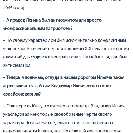
(об этом мне писала Мариэтта Шагинян в письме от 7 мая
1965 года).
– А прадед Ленина был антисемитом или просто
«конфессиональным патриотом»?
– По своему характеру он был исключительно конфликтным
человеком. В течение первой половины XIX века он все время
с кем-нибудь судился и конфликтовал. На мой взгляд, он был
антисемитом.
– Теперь я понимаю, откуда в нашем дорогом Ильиче такая
агрессивность… А сам Владимир Ильич знал о своих
еврейских корнях?
– Если верить Юнгу, то именно от прадеда Владимир Ильич
унаследовал некоторые своеобразные черты своего
характера. Точных же сведений о том, знал ли Ленин о
национальности Бланка, нет. Но если в Кокушкино в семье