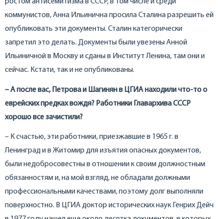
ростом антисемитизма в СССР, в том числе и среди
коммунистов, Анна Ильинична просила Сталина разрешить ей
опубликовать эти документы. Сталин категорически
запретил это делать. Документы были увезены Анной
Ильиничной в Москву и сданы в Институт Ленина, там они и
сейчас. Кстати, так и не опубликованы.
– А после вас, Петрова и Шагинян в ЦГИА находили что-то о
еврейских предках вождя? Работники Главархива СССР
хорошо все зачистили?
– К счастью, эти работники, приезжавшие в 1965 г. в
Ленинград и в Житомир для изъятия опасных документов,
были недобросовестны в отношении к своим должностным
обязанностям и, на мой взгляд, не обладали должными
профессиональными качествами, поэтому долг выполняли
поверхностно. В ЦГИА доктор исторических наук Генрих Дейч