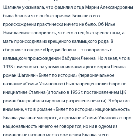
Шагинян указывала, что фамилия отца Марии Александровны
была Бланк и что он был врачом. Больше о его
происхождении практически ничего не было. Об Илье
Николаевиче говорилось, что его отец был крепостным, а
мать происходила из крещеного калмыцкого рода. В
сборнике в очерке «Предки Ленина…» говорилось о
калмыцком происхождении бабушки Ленина. Но я знал, что в
1938 г. именно из-за упоминания калмыцкого корня Ленина
роман Шагинян «Билет по истории» (первоначальное
название «Семьи Ульяновых») был запрещен политбюро по
инициативе Сталина (и только в 1956 г. постановлением ЦК
роман был реабилитирован и разрешен к печати). Я обратил
внимание, что в романе «Билет по истории» национальность
Бланка указана: малоросс, а в романе «Семья Ульяновых» про
национальность ничего не говорится, но ни в одном из
романов не названо место рождения Бланка, я его