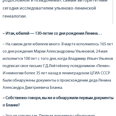
родословной и псевдонима», самым авторитетным
сегодня исследователем ульяново-ленинской
генеалогии.
– Итак, юбилей — 130-летие со дня рождения Ленина…
– На самом деле юбилеев много. В марте исполнилось 165 лет
со дня рождения Марии Александровны Ульяновой, 24 мая
исполнится 100 лет с того дня, когда Владимир Ильич Ульянов
подписал свое письмо Г.Д.Лейтейзену псевдонимом «Ленин».
И немногим более 35 лет назад в ленинградском ЦГИА СССР
были обнаружены документы о происхождении деда Ленина
Александра Дмитриевича Бланка.
– Собственно говоря, вы же и обнаружили первым документы
о Бланке?
– Это не совсем так. Первым документы обнаружил