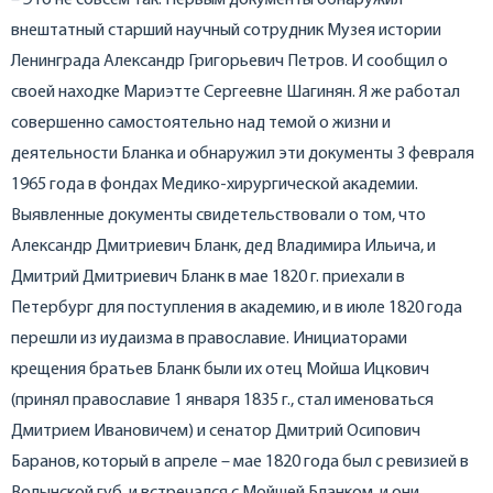
внештатный старший научный сотрудник Музея истории
Ленинграда Александр Григорьевич Петров. И сообщил о
своей находке Мариэтте Сергеевне Шагинян. Я же работал
совершенно самостоятельно над темой о жизни и
деятельности Бланка и обнаружил эти документы 3 февраля
1965 года в фондах Медико-хирургической академии.
Выявленные документы свидетельствовали о том, что
Александр Дмитриевич Бланк, дед Владимира Ильича, и
Дмитрий Дмитриевич Бланк в мае 1820 г. приехали в
Петербург для поступления в академию, и в июле 1820 года
перешли из иудаизма в православие. Инициаторами
крещения братьев Бланк были их отец Мойша Ицкович
(принял православие 1 января 1835 г., стал именоваться
Дмитрием Ивановичем) и сенатор Дмитрий Осипович
Баранов, который в апреле – мае 1820 года был с ревизией в
Волынской губ. и встречался с Мойшей Бланком, и они