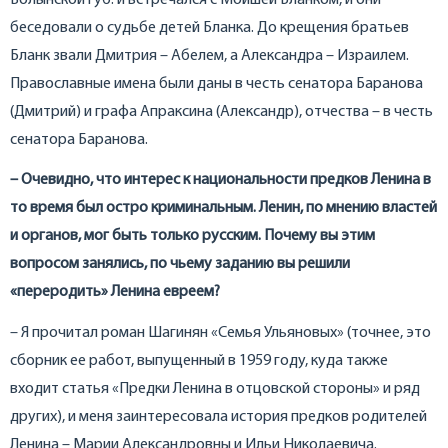
беседовали о судьбе детей Бланка. До крещения братьев
Бланк звали Дмитрия – Абелем, а Александра – Израилем.
Православные имена были даны в честь сенатора Баранова
(Дмитрий) и графа Апраксина (Александр), отчества – в честь
сенатора Баранова.
– Очевидно, что интерес к национальности предков Ленина в
то время был остро криминальным. Ленин, по мнению властей
и органов, мог быть только русским. Почему вы этим
вопросом занялись, по чьему заданию вы решили
«переродить» Ленина евреем?
– Я прочитал роман Шагинян «Семья Ульяновых» (точнее, это
сборник ее работ, выпущенный в 1959 году, куда также
входит статья «Предки Ленина в отцовской стороны» и ряд
других), и меня заинтересовала история предков родителей
Ленина – Марии Александровны и Ильи Николаевича.