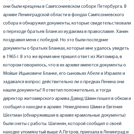
они были крещены в Сампсониевском соборе Петербурга. В
архиве Ленинградской области в фондах Сампсониевского
собора я обнаружил документы, которые свидетельствовали
о переходе братьев Бланк из иудаизма в православие. Ханин
поздравил меня с победой. Но это были последние
документы о братьях Бланках, которые мне удалось увидеть
в 1965 г. В это же время мне пришел ответ из Житомира, в
котором говорилось, что в их архиве имеются документы о
Мойше Ицыковиче Бланке, его сыновьях Абеле и Израиле и
задавался вопрос: действительно ли о предках Ленина они
нашли документы? Я ответил положительно, и тогда
директор житомирского архива Давид Шмин пошел в обком и
сообщил о находке в архиве. Немедленно Шмин и Евгения
Шехтман (обнаружившая в архиве крамольные документы)
были сняты с работы. Шагинян, которой сообщил о своей
находке упомянутый выше А.Петров, приехала в Ленинград и