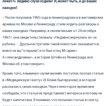
лежит?». Видимо слухи ходили? И, может быть, и до ваших
находок?
– После погромов 1965 года в ленинградских и в житомирских
архивах по Москве и Ленинграду стали ходить разговоры о
наших находках. Например, в своем письме от 24 октября
1967 г. она свидетельствовала: «Недавно вернулась из-за
рубежа… Друзья встретили такой новостью: оказывается,
вовсе не вы “открыли”, кто был отец М<арии>
А<лександровны>, а историк Штейн из Ленинграда, вся
Москва об этом говорит».
Кроме того, я выкинул «хулиганский» поступок: послал статью
в «Медицинскую газету» (А.Бланк был врачом), в которой
рассказал о своих находках. Через некоторое время мне
сообщили, что статья не представляет интереса и потому не
будет напечатана. Я понимал, что посылая статью в газету,