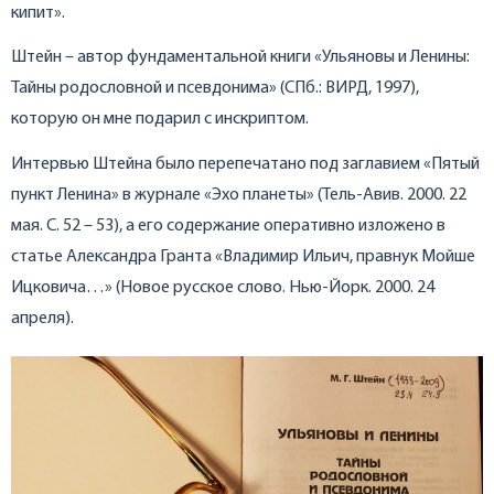
кипит».
Штейн – автор фундаментальной книги «Ульяновы и Ленины:
Тайны родословной и псевдонима» (СПб.: ВИРД, 1997),
которую он мне подарил с инскриптом.
Интервью Штейна было перепечатано под заглавием «Пятый
пункт Ленина» в журнале «Эхо планеты» (Тель-Авив. 2000. 22
мая. С. 52 – 53), а его содержание оперативно изложено в
статье Александра Гранта «Владимир Ильич, правнук Мойше
Ицковича…» (Новое русское слово. Нью-Йорк. 2000. 24
апреля).