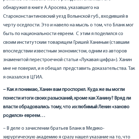
обнаружил в книге А.Аросева, указавшего на
Староконстантиновский уезд Волынской губ., входившей в
черту оседлости. Это и навело на мысль о том, что Бланк мог
быть по национальности евреем. С этим я поделился со
своим институтским товарищем Гришей Ханиным (ставшим
впоследствии известным экономистом, одним из авторов
знаменитой перестроечной статьи «Лукавая цифра»). Ханин
мне не поверил, и я обещал представить доказательства. Так
я оказался в ЦГИА.
– Как я понимаю, Ханин вам проспорил. Куда же вы могли
понести итоги своих разысканий, кроме как Ханину? Вряд ли
власти обрадовались тому, что
их
любимый Ленин «заново
родился» евреем…
– В деле о зачислении братьев Бланк в Медико-
хирургическую академию я сразу нашел указание на то, что