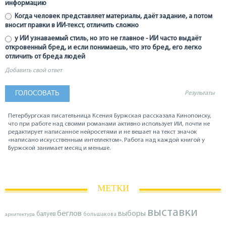
информацию
Когда человек представляет материалы, даёт задание, а потом
вносит правки в ИИ-текст, отличить сложно
у ИИ узнаваемый стиль, но это не главное - ИИ часто выдаёт
откровенный бред, и если понимаешь, что это бред, его легко
отличить от бреда людей
Добавить свой ответ
Результаты
Петербургская писательница Ксения Буржская рассказала Кинопоиску,
что при работе над своими романами активно использует ИИ, почти не
редактирует написанное нейросетями и не вешает на текст значок
«написано искусственным интеллектом». Работа над каждой книгой у
Буржской занимает месяц и меньше.
МЕТКИ
выставки
беглов
выборы
балуев
архитектура
большакова