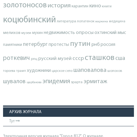
золотоносов
история
кино
карантин
книги
коцюбинский
литература
лопатенок
маркина
медицина
опросы
недвижимость
охтинский мыс
мелихов
мухин
музеи
путин
петербург
протесты
рнб
россия
памятники
сташков
роткевич
ссср
сша
русский музей
рпц
шаповалова
художники
тороева
трамп
царское село
шолохов
эпидемия
шувалов
эрмитаж
эрарта
щербакова
АРХИВ ЖУРНАЛА
Тут
Электронная версия журнала "Город 812". О журнале.