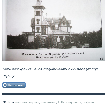
Парк несохранившейся усадьбы «Мариоки» попадет под
охрану
Вконтакте
Теги:
кононов
,
охрана
,
памятники
,
СПбГУ
,
шувалов
,
эйфман