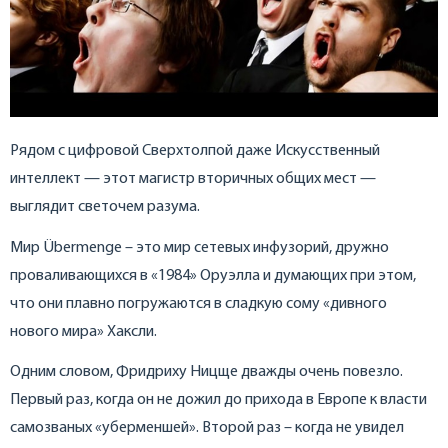
Рядом с цифровой Сверхтолпой даже Искусственный
интеллект — этот магистр вторичных общих мест —
выглядит светочем разума.
Мир Übermenge – это мир сетевых инфузорий, дружно
проваливающихся в «1984» Оруэлла и думающих при этом,
что они плавно погружаются в сладкую сому «дивного
нового мира» Хаксли.
Одним словом, Фридриху Ницще дважды очень повезло.
Первый раз, когда он не дожил до прихода в Европе к власти
самозваных «уберменшей». Второй раз – когда не увидел