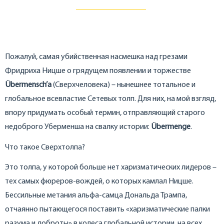
Пожалуй, самая убийственная насмешка над грезами
Фридриха Ницше о грядущем появлении и торжестве
Übermen
sch
’а
(Сверхчеловека) – нынешнее тотальное и
глобальное всевластие Сетевых толп. Для них, на мой взгляд,
впору придумать особый термин, отправляющий старого
недоброго Уберменша на свалку истории:
Übermenge
.
Что такое Сверхтолпа?
Это толпа, у которой больше нет харизматических лидеров –
тех самых фюреров-вождей, о которых камлал Ницше.
Бессильные метания альфа-самца Дональда Трампа,
отчаянно пытающегося поставить «харизматические палки
разума и доброты» в колеса глобальной истории, на всех