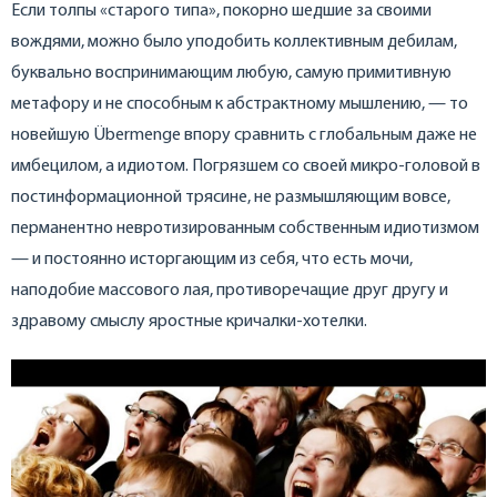
Если толпы «старого типа», покорно шедшие за своими
вождями, можно было уподобить коллективным дебилам,
буквально воспринимающим любую, самую примитивную
метафору и не способным к абстрактному мышлению, — то
новейшую Übermenge впору сравнить с глобальным даже не
имбецилом, а идиотом. Погрязшем со своей микро-головой в
постинформационной трясине, не размышляющим вовсе,
перманентно невротизированным собственным идиотизмом
— и постоянно исторгающим из себя, что есть мочи,
наподобие массового лая, противоречащие друг другу и
здравому смыслу яростные кричалки-хотелки.