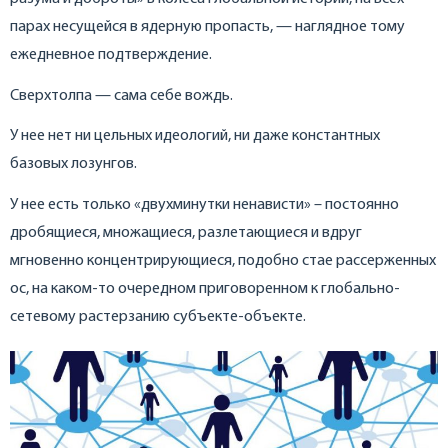
парах несущейся в ядерную пропасть, — наглядное тому
ежедневное подтверждение.
Сверхтолпа — сама себе вождь.
У нее нет ни цельных идеологий, ни даже константных
базовых лозунгов.
У нее есть только «двухминутки ненависти» – постоянно
дробящиеся, множащиеся, разлетающиеся и вдруг
мгновенно концентрирующиеся, подобно стае рассерженных
ос, на каком-то очередном приговоренном к глобально-
сетевому растерзанию субъекте-объекте.