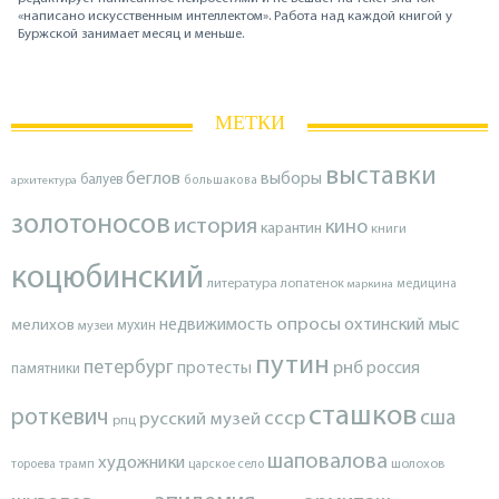
«написано искусственным интеллектом». Работа над каждой книгой у
Буржской занимает месяц и меньше.
МЕТКИ
выставки
беглов
выборы
балуев
архитектура
большакова
золотоносов
история
кино
карантин
книги
коцюбинский
литература
лопатенок
маркина
медицина
опросы
недвижимость
охтинский мыс
мелихов
мухин
музеи
путин
петербург
протесты
рнб
россия
памятники
сташков
роткевич
ссср
сша
русский музей
рпц
шаповалова
художники
тороева
трамп
царское село
шолохов