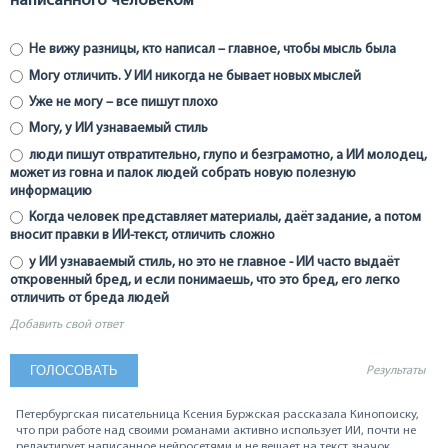
написанного человеком
Не вижу разницы, кто написал – главное, чтобы мысль была
Могу отличить. У ИИ никогда не бывает новых мыслей
Уже не могу – все пишут плохо
Могу, у ИИ узнаваемый стиль
люди пишут отвратительно, глупо и безграмотно, а ИИ молодец,
может из говна и палок людей собрать новую полезную
информацию
Когда человек представляет материалы, даёт задание, а потом
вносит правки в ИИ-текст, отличить сложно
у ИИ узнаваемый стиль, но это не главное - ИИ часто выдаёт
откровенный бред, и если понимаешь, что это бред, его легко
отличить от бреда людей
Добавить свой ответ
Результаты
Петербургская писательница Ксения Буржская рассказала Кинопоиску,
что при работе над своими романами активно использует ИИ, почти не
редактирует написанное нейросетями и не вешает на текст значок