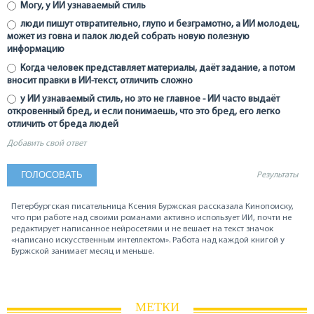
Могу, у ИИ узнаваемый стиль
люди пишут отвратительно, глупо и безграмотно, а ИИ молодец,
может из говна и палок людей собрать новую полезную
информацию
Когда человек представляет материалы, даёт задание, а потом
вносит правки в ИИ-текст, отличить сложно
у ИИ узнаваемый стиль, но это не главное - ИИ часто выдаёт
откровенный бред, и если понимаешь, что это бред, его легко
отличить от бреда людей
Добавить свой ответ
Результаты
Петербургская писательница Ксения Буржская рассказала Кинопоиску,
что при работе над своими романами активно использует ИИ, почти не
редактирует написанное нейросетями и не вешает на текст значок
«написано искусственным интеллектом». Работа над каждой книгой у
Буржской занимает месяц и меньше.
МЕТКИ