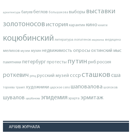
выставки
беглов
выборы
балуев
архитектура
большакова
золотоносов
история
кино
карантин
книги
коцюбинский
литература
лопатенок
маркина
медицина
опросы
недвижимость
охтинский мыс
мелихов
мухин
музеи
путин
петербург
протесты
рнб
россия
памятники
сташков
роткевич
ссср
сша
русский музей
рпц
шаповалова
художники
тороева
трамп
царское село
шолохов
эпидемия
шувалов
эрмитаж
эрарта
щербакова
АРХИВ ЖУРНАЛА