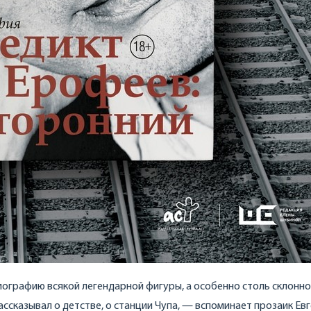
ографию всякой легендарной фигуры, а особенно столь склонно
ассказывал о детстве, о станции Чупа, — вспоминает прозаик Ев