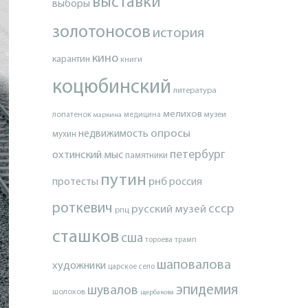
выставки
выборы
золотоносов
история
кино
карантин
книги
коцюбинский
литература
мелихов
лопатенок
музеи
маркина
медицина
опросы
недвижимость
мухин
петербург
охтинский мыс
памятники
путин
протесты
рнб
россия
роткевич
ссср
русский музей
рпц
сташков
сша
тороева
трамп
шаповалова
художники
царское село
эпидемия
шувалов
шолохов
щербакова