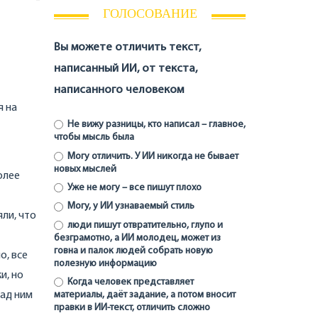
ГОЛОСОВАНИЕ
Вы можете отличить текст,
написанный ИИ, от текста,
написанного человеком
я на
Не вижу разницы, кто написал – главное,
чтобы мысль была
Могу отличить. У ИИ никогда не бывает
новых мыслей
олее
Уже не могу – все пишут плохо
Могу, у ИИ узнаваемый стиль
яли, что
люди пишут отвратительно, глупо и
безграмотно, а ИИ молодец, может из
говна и палок людей собрать новую
о, все
полезную информацию
и, но
Когда человек представляет
материалы, даёт задание, а потом вносит
над ним
правки в ИИ-текст, отличить сложно