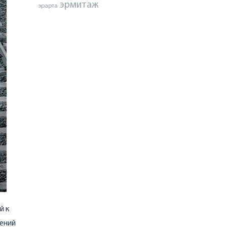
эрмитаж
эрарта
й к
гений