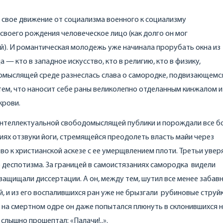
а свое движение от социализма военного к социализму
своего рождения человеческое лицо (как долго он мог
й). И романтическая молодежь уже начинала прорубать окна из
— кто в западное искусство, кто в религию, кто в физику,
домыслящей среде разнеслась слава о самородке, подвизающемс
ем, что наносит себе раны великолепно отделанным кинжалом и
крови.
интеллектуальной свободомыслящей публики и порождали все б
виях отзвуки йоги, стремящейся преодолеть власть майи через
во к христианской аскезе с ее умерщвлением плоти. Третьи увер
 деспотизма. За границей в самоистязаниях самородка видели
 защищали диссертации. А он, между тем, шутил все менее забавн
, и из его воспалившихся ран уже не брызгали рубиновые струйк
А на смертном одре он даже попытался плюнуть в склонившихся 
 слышно прошептал: «Палачи!..».