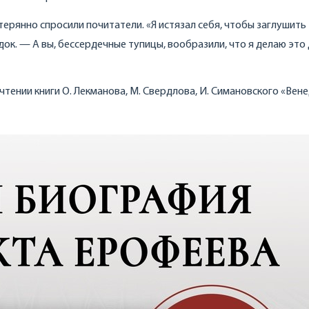
терянно спросили почитатели. «Я истязал себя, чтобы заглушить
к. — А вы, бессердечные тупицы, вообразили, что я делаю это
чтении книги О. Лекманова, М. Свердлова, И. Симановского «Вен