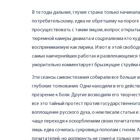
В те годы дальние, глухие страна только начинал
потребительскому, едва не обретшему на пороге 
просуществовать с таким лицом, вопрос открыты
тюремной камеры диамата и соцреализма кто куда 
воспринимаемую как лирика. И вот в этой свобо
самых наичернейших работах и развлекающемся т
уморительно комментирует брызжущие струйки 
Эти сеансы самоистязания собирали все больше 
глубокие толкования. Одни находили в его дейст
презрение к боли. Другие возводили его творчест
все это тайный протест против государственного
воплощение русского духа, о нем писали статьи и
чаще переходя к оскорблениям своих почитателей
лишь едва сочилась сукровица пополам с гноем. 
почитателей, но доплюнуть не сумел и только еле