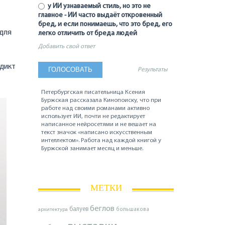
у ИИ узнаваемый стиль, но это не
главное - ИИ часто выдаёт откровенный
бред, и если понимаешь, что это бред, его
 для
легко отличить от бреда людей
Добавить свой ответ
едикт
Результаты
Петербургская писательница Ксения
Буржская рассказала Кинопоиску, что при
работе над своими романами активно
использует ИИ, почти не редактирует
написанное нейросетями и не вешает на
текст значок «написано искусственным
интеллектом». Работа над каждой книгой у
Буржской занимает месяц и меньше.
МЕТКИ
беглов
балуев
архитектура
большакова