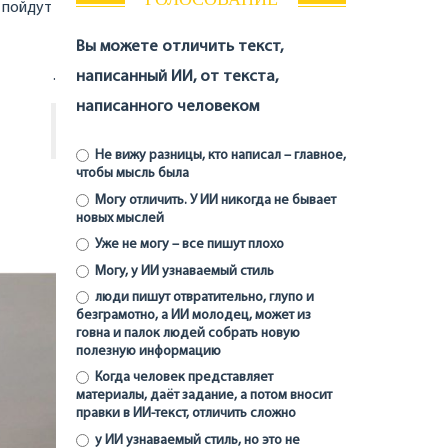
 пойдут
Вы можете отличить текст,
.
написанный ИИ, от текста,
написанного человеком
Не вижу разницы, кто написал – главное,
чтобы мысль была
Могу отличить. У ИИ никогда не бывает
новых мыслей
Уже не могу – все пишут плохо
Могу, у ИИ узнаваемый стиль
люди пишут отвратительно, глупо и
безграмотно, а ИИ молодец, может из
говна и палок людей собрать новую
полезную информацию
Когда человек представляет
материалы, даёт задание, а потом вносит
правки в ИИ-текст, отличить сложно
у ИИ узнаваемый стиль, но это не