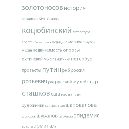
золотоносов
история
кино
карантин
книги
коцюбинский
литература
мелихов
лопатенок
музеи
маркина
медицина
опросы
недвижимость
мухин
петербург
охтинский мыс
памятники
путин
протесты
рнб
россия
роткевич
ссср
русский музей
рпц
сташков
сша
тороева
трамп
шаповалова
художники
царское село
эпидемия
шувалов
шолохов
щербакова
эрмитаж
эрарта