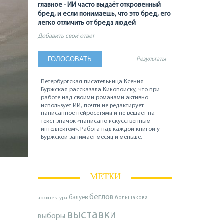
главное - ИИ часто выдаёт откровенный
бред, и если понимаешь, что это бред, его
легко отличить от бреда людей
Добавить свой ответ
Результаты
Петербургская писательница Ксения
Буржская рассказала Кинопоиску, что при
работе над своими романами активно
использует ИИ, почти не редактирует
написанное нейросетями и не вешает на
текст значок «написано искусственным
интеллектом». Работа над каждой книгой у
Буржской занимает месяц и меньше.
МЕТКИ
беглов
балуев
архитектура
большакова
выставки
выборы