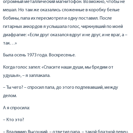
огромный металлический магнитофон. Возможно, чтобы не
мешал. Но там же оказались сложенные в коробку белые
бобины, папа их пересмотрел и одну поставил. После
гитарных аккордов я услышала голос, чиркнувший по моей
диафрагме: «Если друг оказался вдруг и не друг, и не враг, а –
так…»
Была осень 1973 года. Воскресенье.
Когда голос запел: «Спасите наши души, мы бредим от
удушья», – я заплакала.
– Ты чего? – спросил папа, до этого подпевавший, между
делом.
А я спросила:
– Кто это?
– Владимир Высоцкий, – ответил папа. – такой блатной певец.