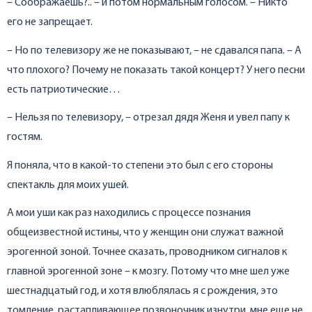
– Соображаешь?.. – и потом нормальным голосом. – Никто
его не запрещает.
– Но по телевизору же не показывают, – не сдавался папа. – А
что плохого? Почему не показать такой концерт? У него песни
есть патриотические…
– Нельзя по телевизору, – отрезал дядя Женя и увел папу к
гостям.
Я поняла, что в какой-то степени это был с его стороны
спектакль для моих ушей.
А мои уши как раз находились с процессе познания
общеизвестной истины, что у женщин они служат важной
эрогенной зоной. Точнее сказать, проводником сигналов к
главной эрогенной зоне – к мозгу. Потому что мне шел уже
шестнадцатый год, и хотя влюблялась я с рождения, это
томление, растапливающее позвоночник изнутри, мне еще не