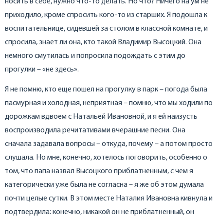
носить в себе, нужно что-то делать. Но что? Ничего на ум не
приходило, кроме спросить кого-то из старших. Я подошла к
воспитательнице, сидевшей за столом в классной комнате, и
спросила, знает ли она, кто такой Владимир Высоцкий. Она
немного смутилась и попросила подождать с этим до
прогулки – «не здесь».
Я не помню, кто еще пошел на прогулку в парк – погода была
пасмурная и холодная, неприятная – помню, что мы ходили по
дорожкам вдвоем с Натальей Ивановной, и я ей наизусть
воспроизводила речитативами вчерашние песни. Она
сначала задавала вопросы – откуда, почему – а потом просто
слушала. Но мне, конечно, хотелось поговорить, особенно о
том, что папа назвал Высоцкого приблатненным, с чем я
категорически уже была не согласна – я же об этом думала
почти целые сутки. В этом месте Наталия Ивановна кивнула и
подтвердила: конечно, никакой он не приблатненный, он