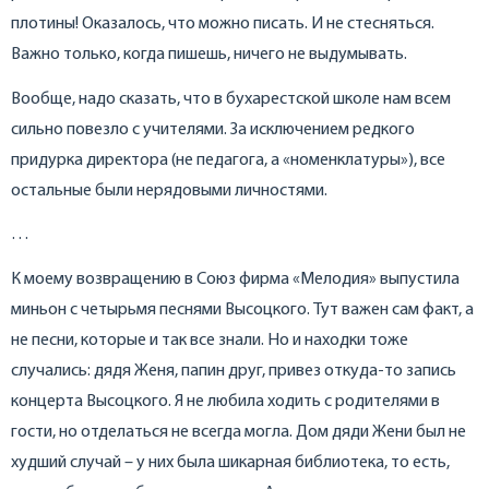
плотины! Оказалось, что можно писать. И не стесняться.
Важно только, когда пишешь, ничего не выдумывать.
Вообще, надо сказать, что в бухарестской школе нам всем
сильно повезло с учителями. За исключением редкого
придурка директора (не педагога, а «номенклатуры»), все
остальные были нерядовыми личностями.
…
К моему возвращению в Союз фирма «Мелодия» выпустила
миньон с четырьмя песнями Высоцкого. Тут важен сам факт, а
не песни, которые и так все знали. Но и находки тоже
случались: дядя Женя, папин друг, привез откуда-то запись
концерта Высоцкого. Я не любила ходить с родителями в
гости, но отделаться не всегда могла. Дом дяди Жени был не
худший случай – у них была шикарная библиотека, то есть,