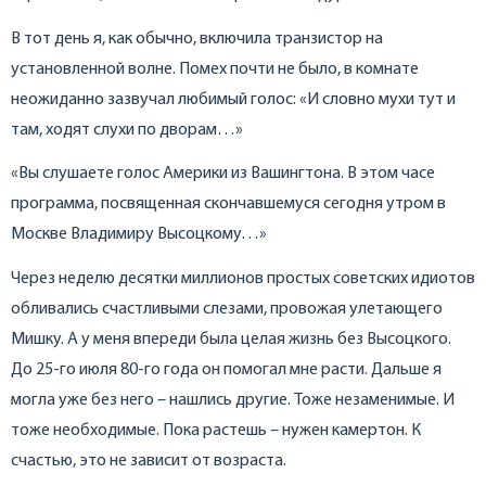
В тот день я, как обычно, включила транзистор на
установленной волне. Помех почти не было, в комнате
неожиданно зазвучал любимый голос: «И словно мухи тут и
там, ходят слухи по дворам…»
«Вы слушаете голос Америки из Вашингтона. В этом часе
программа, посвященная скончавшемуся сегодня утром в
Москве Владимиру Высоцкому…»
Через неделю десятки миллионов простых советских идиотов
обливались счастливыми слезами, провожая улетающего
Мишку. А у меня впереди была целая жизнь без Высоцкого.
До 25-го июля 80-го года он помогал мне расти. Дальше я
могла уже без него – нашлись другие. Тоже незаменимые. И
тоже необходимые. Пока растешь – нужен камертон. К
счастью, это не зависит от возраста.