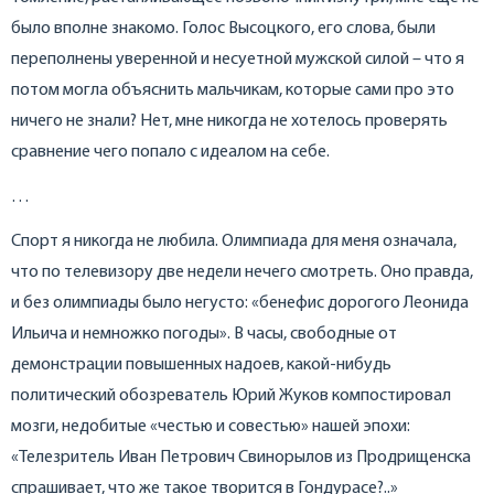
было вполне знакомо. Голос Высоцкого, его слова, были
переполнены уверенной и несуетной мужской силой – что я
потом могла объяснить мальчикам, которые сами про это
ничего не знали? Нет, мне никогда не хотелось проверять
сравнение чего попало с идеалом на себе.
…
Спорт я никогда не любила. Олимпиада для меня означала,
что по телевизору две недели нечего смотреть. Оно правда,
и без олимпиады было негусто: «бенефис дорогого Леонида
Ильича и немножко погоды». В часы, свободные от
демонстрации повышенных надоев, какой-нибудь
политический обозреватель Юрий Жуков компостировал
мозги, недобитые «честью и совестью» нашей эпохи:
«Телезритель Иван Петрович Свинорылов из Продрищенска
спрашивает, что же такое творится в Гондурасе?..»