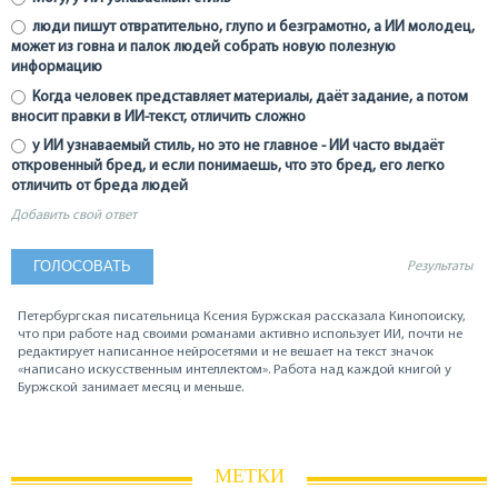
люди пишут отвратительно, глупо и безграмотно, а ИИ молодец,
может из говна и палок людей собрать новую полезную
информацию
Когда человек представляет материалы, даёт задание, а потом
вносит правки в ИИ-текст, отличить сложно
у ИИ узнаваемый стиль, но это не главное - ИИ часто выдаёт
откровенный бред, и если понимаешь, что это бред, его легко
отличить от бреда людей
Добавить свой ответ
Результаты
Петербургская писательница Ксения Буржская рассказала Кинопоиску,
что при работе над своими романами активно использует ИИ, почти не
редактирует написанное нейросетями и не вешает на текст значок
«написано искусственным интеллектом». Работа над каждой книгой у
Буржской занимает месяц и меньше.
МЕТКИ