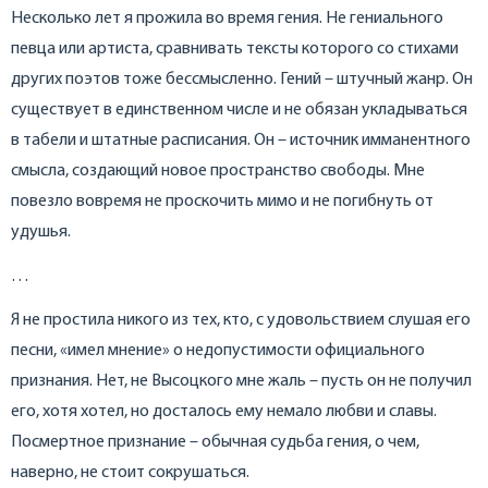
Несколько лет я прожила во время гения. Не гениального
певца или артиста, сравнивать тексты которого со стихами
других поэтов тоже бессмысленно. Гений – штучный жанр. Он
существует в единственном числе и не обязан укладываться
в табели и штатные расписания. Он – источник имманентного
смысла, создающий новое пространство свободы. Мне
повезло вовремя не проскочить мимо и не погибнуть от
удушья.
…
Я не простила никого из тех, кто, с удовольствием слушая его
песни, «имел мнение» о недопустимости официального
признания. Нет, не Высоцкого мне жаль – пусть он не получил
его, хотя хотел, но досталось ему немало любви и славы.
Посмертное признание – обычная судьба гения, о чем,
наверно, не стоит сокрушаться.