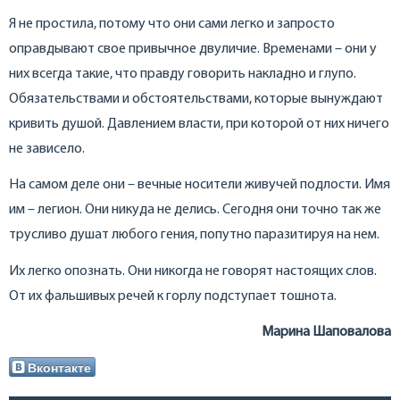
Я не простила, потому что они сами легко и запросто
оправдывают свое привычное двуличие. Временами – они у
них всегда такие, что правду говорить накладно и глупо.
Обязательствами и обстоятельствами, которые вынуждают
кривить душой. Давлением власти, при которой от них ничего
не зависело.
На самом деле они – вечные носители живучей подлости. Имя
им – легион. Они никуда не делись. Сегодня они точно так же
трусливо душат любого гения, попутно паразитируя на нем.
Их легко опознать. Они никогда не говорят настоящих слов.
От их фальшивых речей к горлу подступает тошнота.
Марина Шаповалова
Вконтакте