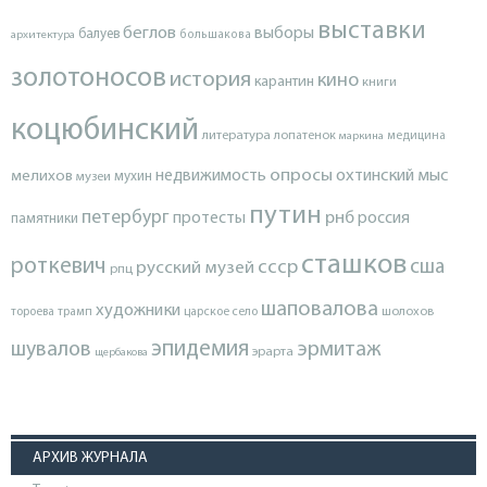
выставки
беглов
выборы
балуев
архитектура
большакова
золотоносов
история
кино
карантин
книги
коцюбинский
литература
лопатенок
маркина
медицина
опросы
недвижимость
охтинский мыс
мелихов
мухин
музеи
путин
петербург
протесты
рнб
россия
памятники
сташков
роткевич
ссср
сша
русский музей
рпц
шаповалова
художники
тороева
трамп
царское село
шолохов
эпидемия
шувалов
эрмитаж
эрарта
щербакова
АРХИВ ЖУРНАЛА