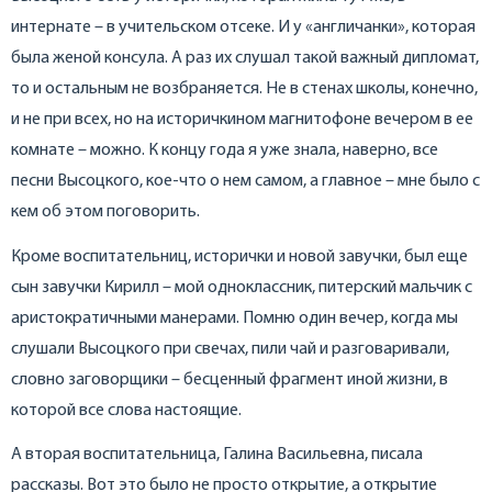
интернате – в учительском отсеке. И у «англичанки», которая
была женой консула. А раз их слушал такой важный дипломат,
то и остальным не возбраняется. Не в стенах школы, конечно,
и не при всех, но на историчкином магнитофоне вечером в ее
комнате – можно. К концу года я уже знала, наверно, все
песни Высоцкого, кое-что о нем самом, а главное – мне было с
кем об этом поговорить.
Кроме воспитательниц, исторички и новой завучки, был еще
сын завучки Кирилл – мой одноклассник, питерский мальчик с
аристократичными манерами. Помню один вечер, когда мы
слушали Высоцкого при свечах, пили чай и разговаривали,
словно заговорщики – бесценный фрагмент иной жизни, в
которой все слова настоящие.
А вторая воспитательница, Галина Васильевна, писала
рассказы. Вот это было не просто открытие, а открытие