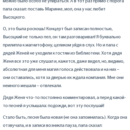
можно было особо не упираться. А в тот раз прямо с порога
папа сказал: поставь Маринке, мол, она у нас любит
Высоцкого.
О, это была роскошь! Концерт был записан полностью,
Высоцкий не только пел, он там разговаривал! Я буквально
прилипла к магнитофону, целиком уйдя в слух. Но и папа с
дядей Женей не уходили к гостям из библиотеки. Хотя дядя
Женя все это уже слушал и, кажется, даже видел, но, видимо,
абсолютная для меня магия голоса действовала и на них –
они оставались, хотя за дверью их ждала компания. Мне они
немного мешали – отвлекали.
Дядя Женя что-то постоянно комментировал, а перед какой-
то песней я услышала: подожди, вот эту послушай!
Стало быть, песня была новая (не она запомнилась). Когда она
отзвучала, и в записи возникла пауза, папа сказал: