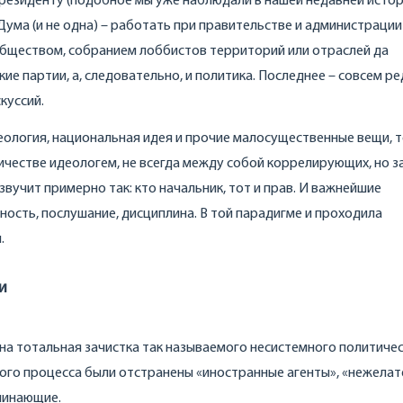
резиденту (подобное мы уже наблюдали в нашей недавней истор
я Дума (и не одна) – работать при правительстве и администрации
обществом, собранием лоббистов территорий или отраслей да
ие партии, а, следовательно, и политика. Последнее – совсем ре
куссий.
еология, национальная идея и прочие малосущественные вещи, 
честве идеологем, не всегда между собой коррелирующих, но з
вучит примерно так: кто начальник, тот и прав. И важнейшие
ность, послушание, дисциплина. В той парадигме и проходила
.
и
на тотальная зачистка так называемого несистемного политиче
ного процесса были отстранены «иностранные агенты», «нежела
оминающие.