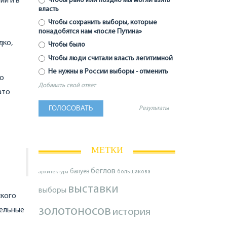
Чтобы рано или поздно мы могли взять
ии и в
власть
Чтобы сохранить выборы, которые
понадобятся нам «после Путина»
дко,
Чтобы было
Чтобы люди считали власть легитимной
Не нужны в России выборы - отменить
то
Добавить свой ответ
ато
Результаты
МЕТКИ
беглов
балуев
архитектура
большакова
выставки
выборы
ского
золотоносов
тельные
история