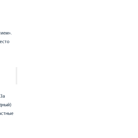
тием».
место
 За
дный)
астные