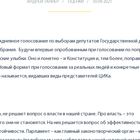
АНДРЕЙ ТАННЕР
ОЦЕНКИ
30.09.2021
ехдневное голосование по выборам депутатов Государственной 
обрания. Будучи впервые опробованным при голосовании по по
кие улыбки. Оно и понятно – и Конституция и, тем более, поправ
Новый формат при голосовании за реальных людей и конкретные
о называется, видавших виды представителей ЦИКа.
 не решают вопрос о власти в нашей стране. Про власть – это
о они не становятся. На них решается вопрос об эффективност
стойчивости. Парламент – как главный законотворческий орган –