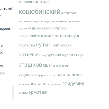
кино
карантин
книги
 что ей
коцюбинский
литература
и
мелихов
лопатенок
музеи
маркина
медицина
опросы
недвижимость
мухин
ждали.
петербург
охтинский мыс
памятники
путин
протесты
рнб
россия
гая
о,
роткевич
ссср
русский музей
рпц
сташков
сша
ия
тороева
трамп
при
шаповалова
художники
царское село
эпидемия
шувалов
шолохов
щербакова
эрмитаж
эрарта