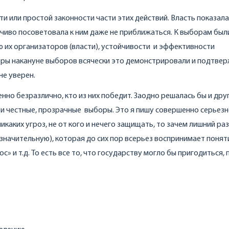
 или простой законности части этих действий. Власть показала,
йчиво посоветовала к ним даже не приближаться. К выборам был
 их организаторов (власти), устойчивости и эффективности
оры накануне выборов всячески это демонстрировали и подтвер
не уверен.
нно безразлично, кто из них победит. Заодно решалась бы и дру
и честные, прозрачные выборы. Это я пишу совершенно серьезн
икаких угроз, не от кого и нечего защищать, то зачем лишний раз
значительную), которая до сих пор всерьез воспринимает понят
с» и т.д. То есть все то, что государству могло бы пригодиться, 