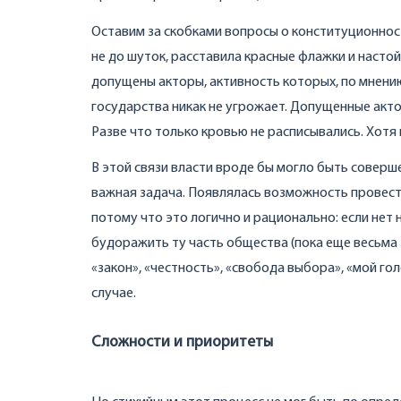
Оставим за скобками вопросы о конституционности
не до шуток, расставила красные флажки и насто
допущены акторы, активность которых, по мнению
государства никак не угрожает. Допущенные акт
Разве что только кровью не расписывались. Хотя 
В этой связи власти вроде бы могло быть соверше
важная задача. Появлялась возможность провест
потому что это логично и рационально: если нет н
будоражить ту часть общества (пока еще весьма 
«закон», «честность», «свобода выбора», «мой голо
случае.
Сложности и приоритеты