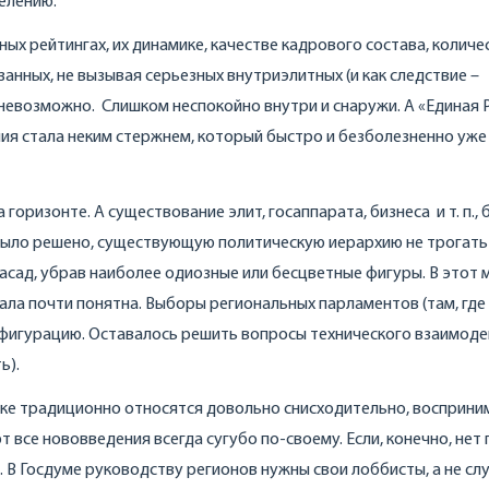
елению.
ных рейтингах, их динамике, качестве кадрового состава, количе
занных, не вызывая серьезных внутриэлитных (и как следствие –
невозможно. Слишком неспокойно внутри и снаружи. А «Единая Р
ания стала неким стержнем, который быстро и безболезненно уже
оризонте. А существование элит, госаппарата, бизнеса и т. п., 
 Было решено, существующую политическую иерархию не трогать
фасад, убрав наиболее одиозные или бесцветные фигуры. В этот
ла почти понятна. Выборы региональных парламентов (там, где
фигурацию. Оставалось решить вопросы технического взаимоде
ь).
тике традиционно относятся довольно снисходительно, восприни
 все нововведения всегда сугубо по-своему. Если, конечно, нет
. В Госдуме руководству регионов нужны свои лоббисты, а не сл