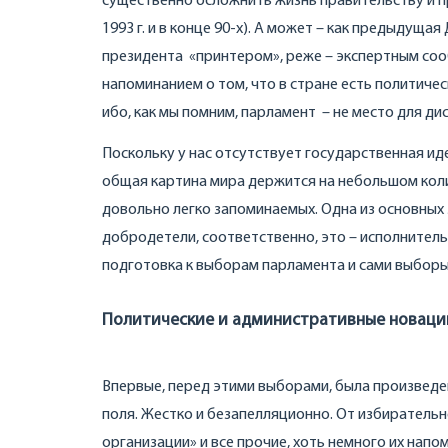
существенно осложнить жизнь правительству и п
1993 г. и в конце 90-х). А может – как предыдуща
президента «принтером», реже – экспертным со
напоминанием о том, что в стране есть политическ
ибо, как мы помним, парламент – не место для дис
Поскольку у нас отсутствует государственная ид
общая картина мира держится на небольшом коли
довольно легко запоминаемых. Одна из основных з
добродетели, соответственно, это – исполнитель
подготовка к выборам парламента и сами выборы
Политические и административные новаци
Впервые, перед этими выборами, была произведе
поля. Жестко и безапелляционно. От избиратель
организации» и все прочие, хоть немного их нап