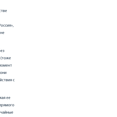
стве
оссия»,
 не
без
 (тоже
 момент
 они
йствия с
мая ее
 прямого
учайные