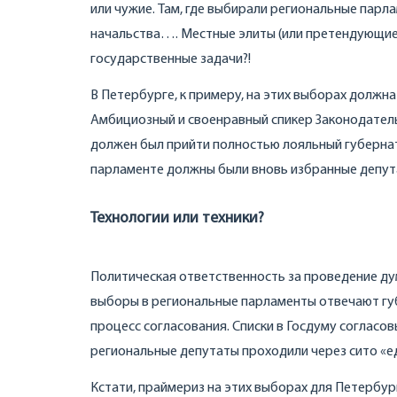
или чужие. Там, где выбирали региональные парл
начальства…. Местные элиты (или претендующие н
государственные задачи?!
В Петербурге, к примеру, на этих выборах должн
Амбициозный и своенравный спикер Законодательн
должен был прийти полностью лояльный губернат
парламенте должны были вновь избранные депут
Технологии или техники?
Политическая ответственность за проведение дум
выборы в региональные парламенты отвечают губ
процесс согласования. Списки в Госдуму согласо
региональные депутаты проходили через сито «е
Кстати, праймериз на этих выборах для Петербур