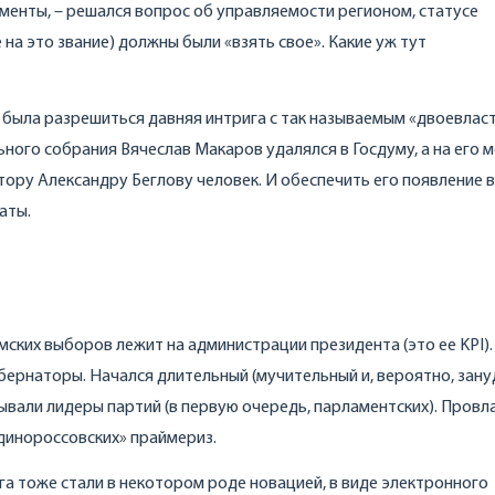
аменты, – решался вопрос об управляемости регионом, статусе
а это звание) должны были «взять свое». Какие уж тут
а была разрешиться давняя интрига с так называемым «двоевлас
ого собрания Вячеслав Макаров удалялся в Госдуму, а на его 
ору Александру Беглову человек. И обеспечить его появление в
аты.
ских выборов лежит на администрации президента (это ее KPI).
ернаторы. Начался длительный (мучительный и, вероятно, зану
вывали лидеры партий (в первую очередь, парламентских). Провл
динороссовских» праймериз.
га тоже стали в некотором роде новацией, в виде электронного