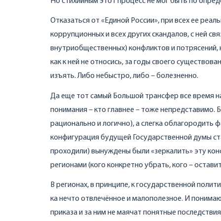
Но стихийным этот процесс не мог быть по опред
Отказаться от «Единой России», при всех ее реаль
коррупционных и всех других скандалов, с ней свя
внутриобщественных) конфликтов и потрясений, 
как к ней не относись, за годы своего существов
изъять. Либо небыстро, либо – болезненно.
Да еще тот самый Большой трансфер все время на г
понимания – кто главнее – тоже непредставимо.
рационально и логично), а слегка облагородить 
конфигурация будущей Государственной думы ста
проходили) вынуждены были «зеркалить» эту кон
регионами (кого конкретно убрать, кого – оставит
В регионах, в принципе, к государственной поли
ка нечто отвлечённое и малополезное. И понимают
приказа и за ним не маячат понятные последствия