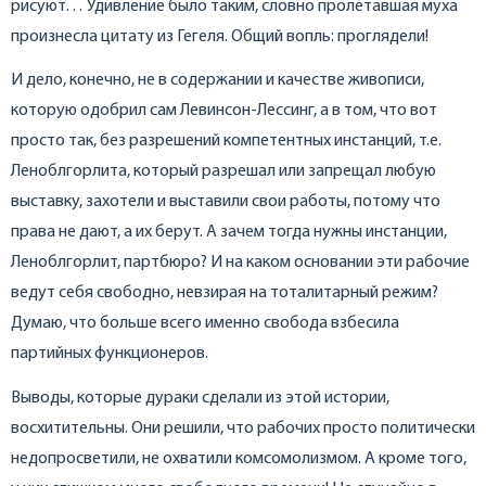
рисуют… Удивление было таким, словно пролетавшая муха
произнесла цитату из Гегеля. Общий вопль: проглядели!
И дело, конечно, не в содержании и качестве живописи,
которую одобрил сам Левинсон-Лессинг, а в том, что вот
просто так, без разрешений компетентных инстанций, т.е.
Леноблгорлита, который разрешал или запрещал любую
выставку, захотели и выставили свои работы, потому что
права не дают, а их берут. А зачем тогда нужны инстанции,
Леноблгорлит, партбюро? И на каком основании эти рабочие
ведут себя свободно, невзирая на тоталитарный режим?
Думаю, что больше всего именно свобода взбесила
партийных функционеров.
Выводы, которые дураки сделали из этой истории,
восхитительны. Они решили, что рабочих просто политически
недопросветили, не охватили комсомолизмом. А кроме того,