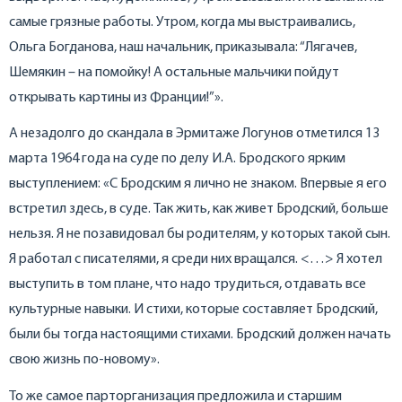
самые грязные работы. Утром, когда мы выстраивались,
Ольга Богданова, наш начальник, приказывала: “Лягачев,
Шемякин – на помойку! А остальные мальчики пойдут
открывать картины из Франции!”».
А незадолго до скандала в Эрмитаже Логунов отметился 13
марта 1964 года на суде по делу И.А. Бродского ярким
выступлением: «С Бродским я лично не знаком. Впервые я его
встретил здесь, в суде. Так жить, как живет Бродский, больше
нельзя. Я не позавидовал бы родителям, у которых такой сын.
Я работал с писателями, я среди них вращался. <…> Я хотел
выступить в том плане, что надо трудиться, отдавать все
культурные навыки. И стихи, которые составляет Бродский,
были бы тогда настоящими стихами. Бродский должен начать
свою жизнь по-новому».
То же самое парторганизация предложила и старшим