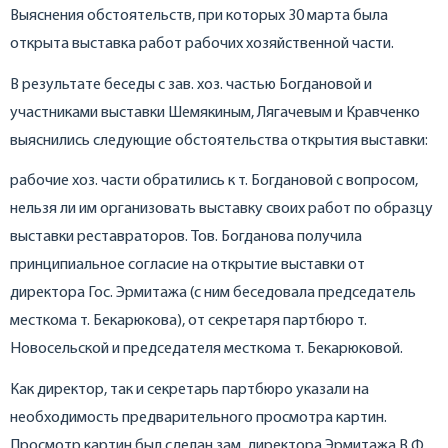
Выяснения обстоятельств, при которых 30 марта была
открыта выставка работ рабочих хозяйственной части.
В результате беседы с зав. хоз. частью Богдановой и
участниками выставки Шемякиным, Лягачевым и Кравченко
выяснились следующие обстоятельства открытия выставки:
рабочие хоз. части обратились к т. Богдановой с вопросом,
нельзя ли им организовать выставку своих работ по образцу
выставки реставраторов. Тов. Богданова получила
принципиальное согласие на открытие выставки от
директора Гос. Эрмитажа (с ним беседовала председатель
месткома т. Бекарюкова), от секретаря партбюро т.
Новосельской и председателя месткома т. Бекарюковой.
Как директор, так и секретарь партбюро указали на
необходимость предварительного просмотра картин.
Просмотр картин был сделан зам. директора Эрмитажа В.Ф.