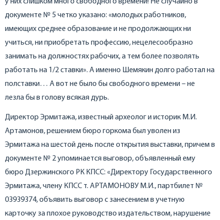
у них слишком много свободного времени! Не случайно в
документе № 5 четко указано: «молодых работников,
имеющих среднее образование и не продолжающих ни
учиться, ни приобретать профессию, нецелесообразно
занимать на должностях рабочих, а тем более позволять
работать на 1/2 ставки». А именно Шемякин долго работал на
полставки… А вот не было бы свободного времени – не
лезла бы в голову всякая дурь.
Директор Эрмитажа, известный археолог и историк М.И.
Артамонов, решением бюро горкома был уволен из
Эрмитажа на шестой день после открытия выставки, причем в
документе № 2 упоминается выговор, объявленный ему
бюро Дзержинского РК КПСС: «Директору Государственного
Эрмитажа, члену КПСС т. АРТАМОНОВУ М.И., партбилет №
03939374, объявить выговор с занесением в учетную
карточку за плохое руководство издательством, нарушение