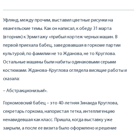
Уфлянд, между прочим, выставил цветные рисунки на
евангельские темы. Как он написал, к обеду 31 марта
(вторник) к Эрмитажу «прибыл кортеж черных машин. В
первой приехала бабец, заведовавшая в горкоме партии
культурой, по фамилии не то Жданова, не то Круглова.
Остальные машины были набиты одинаковыми серыми
костюмами. Жданова-Круглова оглядела висящие работы и
сказала:
– Абстракционизьм!».
Горкомовский бабец – это 40-летняя Зинаида Круглова,
секретарь горкома, напористая тетка, интеллигенцию
ненавидевшая как класс. Пришла, когда выставку уже
закрыли, а после ее визита было оформлено и решение