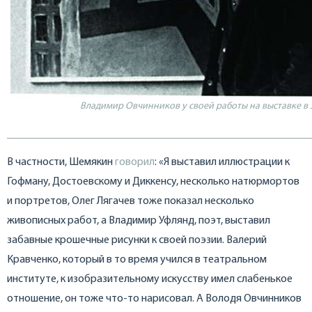
Владимир Овчинников у своей работы на выставке в
В частности, Шемякин
говорил
: «Я выставил иллюстрации к
Гофману, Достоевскому и Диккенсу, несколько натюрмортов
и портретов, Олег Лягачев тоже показал несколько
живописных работ, а Владимир Уфлянд, поэт, выставил
забавные крошечные рисунки к своей поэзии. Валерий
Кравченко, который в то время учился в театральном
институте, к изобразительному искусству имел слабенькое
отношение, он тоже что-то нарисовал. А Володя Овчинников