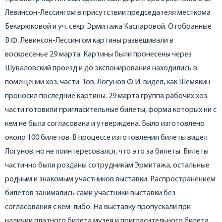
Левинсон-Лессингом в присутствии председателя месткома
Бекарюковой и уч. секр. Эрмитажа Каспаровой. Отобранные
В.Ф. Левинсон-Лессингом картины развешивали в
воскресенье 29 марта. Картины были пронесены через
Шуваловский проезд и до экспонирования находились в
помещении хоз. части. Тов. Логунов Ф.И. видел, как Шемякин
проносил последние картины. 29 марта группа рабочих хоз.
части готовили пригласительные билеты, форма которых ни с
кем не была согласована и утверждена. Было изготовлено
около 100 билетов. В процессе изготовления билеты видел
Логунов, но не поинтересовался, что это за билеты. Билеты
частично были розданы сотрудникам Эрмитажа, остальные
родным и знакомым участников выставки. Распространением
билетов занимались сами участники выставки без
согласования с кем-либо. На выставку пропускали при
наличии платного билета музея и пригласительного билета.