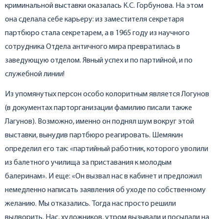
криминальной выставки оказалась К.С. Горбунова. На этом
она сделала себе карьеру: из заместителя секретаря
партбюро стала секретарем, а в 1965 году из научного
сотрудника Отдела античного мира превратилась в
заведующую отделом. Явный успех и по партийной, и по
служебной линии!
Из упомянутых персон особо колоритным является Логунов
(в документах парторганизации фамилию писали также
Лагунов). Возможно, именно он поднял шум вокруг этой
выставки, вынудив партбюро реагировать. Шемякин
определил его так: «партийный работник, которого уволили
из балетного училища за приставания к молодым
балеринам». И еще: «Он вызвал нас в кабинет и предложил
немедленно написать заявления об уходе по собственному
желанию. Мы отказались. Тогда нас просто решили
выдворить. Нас, художников, утром вызывали и посылали на