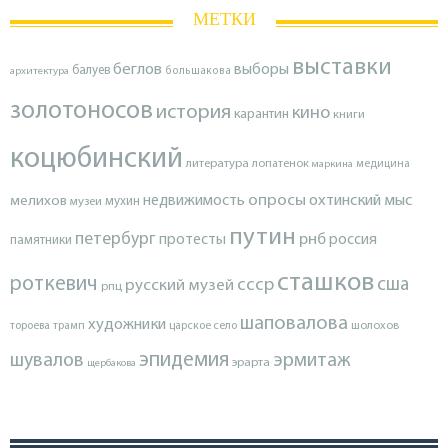
МЕТКИ
выставки
беглов
выборы
балуев
архитектура
большакова
золотоносов
история
кино
карантин
книги
коцюбинский
литература
лопатенок
маркина
медицина
опросы
недвижимость
охтинский мыс
мелихов
мухин
музеи
путин
петербург
протесты
рнб
россия
памятники
сташков
роткевич
ссср
сша
русский музей
рпц
шаповалова
художники
тороева
трамп
царское село
шолохов
эпидемия
шувалов
эрмитаж
эрарта
щербакова