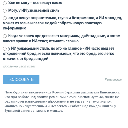
Уже не могу – все пишут плохо
Могу, у ИИ узнаваемый стиль
люди пишут отвратительно, глупо и безграмотно, а ИИ молодец,
может из говна и палок людей собрать новую полезную
информацию
Когда человек представляет материалы, даёт задание, а потом
вносит правки в ИИ-текст, отличить сложно
у ИИ узнаваемый стиль, но это не главное - ИИ часто выдаёт
откровенный бред, и если понимаешь, что это бред, его легко
отличить от бреда людей
Добавить свой ответ
Результаты
Петербургская писательница Ксения Буржская рассказала Кинопоиску,
что при работе над своими романами активно использует ИИ, почти не
редактирует написанное нейросетями и не вешает на текст значок
«написано искусственным интеллектом». Работа над каждой книгой у
Буржской занимает месяц и меньше.