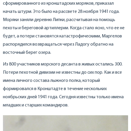
сформированного из кронштадских моряков, приказал
начать штурм. Это было на рассвете 28 ноября 1941 года.
Моряки заняли деревню Липки, рассчитывая на помощь
пехоты и береговой артиллерии. Когда стало ясно, что ее не
будет, а потери становятся катастрофическими, Маргелов
распорядился возвращаться через Ладогу обратно на
восточный берег озера.
Из 800 участников морского десанта в живых остались 300.
Потери пехотной дивизии не известны до сих пор. Как и все
имена личного состава лыжного полка, который
формировался в Кронштадте в течение нескольких
ноябрьских дней 1941 года. Сегодня известны только имена
младших и старших командиров.