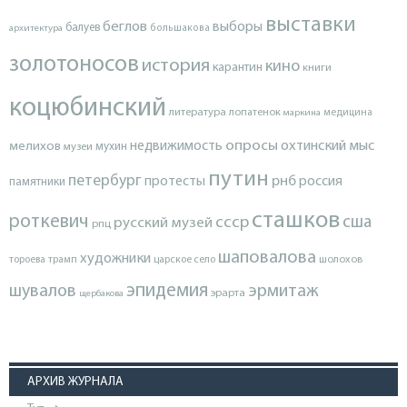
выставки
беглов
выборы
балуев
архитектура
большакова
золотоносов
история
кино
карантин
книги
коцюбинский
литература
лопатенок
маркина
медицина
опросы
недвижимость
охтинский мыс
мелихов
мухин
музеи
путин
петербург
протесты
рнб
россия
памятники
сташков
роткевич
ссср
сша
русский музей
рпц
шаповалова
художники
тороева
трамп
царское село
шолохов
эпидемия
шувалов
эрмитаж
эрарта
щербакова
АРХИВ ЖУРНАЛА