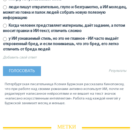
люди пишут отвратительно, глупо и безграмотно, а ИИ молодец,
может из говна и палок людей собрать новую полезную
информацию
Когда человек представляет материалы, даёт задание, а потом
вносит правки в ИИ-текст, отличить сложно
у ИИ узнаваемый стиль, но это не главное - ИИ часто выдаёт
откровенный бред, и если понимаешь, что это бред, его легко
отличить от бреда людей
Добавить свой ответ
Результаты
Петербургская писательница Ксения Буржская рассказала Кинопоиску,
что при работе над своими романами активно использует ИИ, почти не
редактирует написанное нейросетями и не вешает на текст значок
«написано искусственным интеллектом». Работа над каждой книгой у
Буржской занимает месяц и меньше.
МЕТКИ