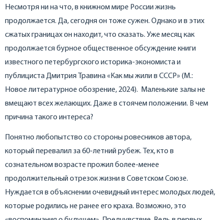
Несмотря ни на что, в книжном мире России жизнь
продолжается. Да, сегодня он тоже сужен. Однако и в этих
сжатых границах он находит, что сказать. Уже месяц как
продолжается бурное общественное обсуждение книги
известного петербургского историка-экономиста и
публициста Дмитрия Травина «Как мы жили в СССР» (М.:
Новое литературное обозрение, 2024). Маленькие залы не
вмещают всех желающих. Даже в стоячем положении. В чем
причина такого интереса?
Понятно любопытство со стороны ровесников автора,
который перевалил за 60-летний рубеж. Тех, кто в
сознательном возрасте прожил более-менее
продолжительный отрезок жизни в Советском Союзе.
Нуждается в объяснении очевидный интерес молодых людей,
которые родились не ранее его краха. Возможно, это
«воспоминания о будущем». Предчувствие. Ведь в первых