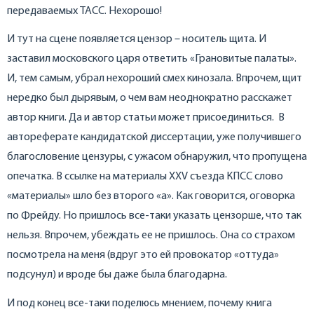
передаваемых ТАСС. Нехорошо!
И тут на сцене появляется цензор – носитель щита. И
заставил московского царя ответить «Грановитые палаты».
И, тем самым, убрал нехороший смех кинозала. Впрочем, щит
нередко был дырявым, о чем вам неоднократно расскажет
автор книги. Да и автор статьи может присоединиться. В
автореферате кандидатской диссертации, уже получившего
благословение цензуры, с ужасом обнаружил, что пропущена
опечатка. В ссылке на материалы XXV съезда КПСС слово
«материалы» шло без второго «а». Как говорится, оговорка
по Фрейду. Но пришлось все-таки указать цензорше, что так
нельзя. Впрочем, убеждать ее не пришлось. Она со страхом
посмотрела на меня (вдруг это ей провокатор «оттуда»
подсунул) и вроде бы даже была благодарна.
И под конец все-таки поделюсь мнением, почему книга