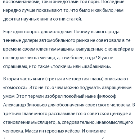
воспоминаниями, так и анекдотами той поры. Последние
нередко лучше показывают то, что было и как было, чем
десятки научных книг и сотни статей.
Еще один вопрос для молодежи. Почему всякого рода
теневые дилеры автомобильного рынка не советовали в те
времена своим клиентам машины, выпущенные с конвейера в
последние числа месяца, а, тем более, года? Я уж не
спрашиваю, кто такие «толкачи» или «шабашники».
Вторая часть книги (третья и четвертая главы) описывают
«гомососа». Это не то, о чем можно подумать извращенным
умом. Этот термин изобрел покойный ныне философ
Александр Зиновьев для обозначения советского человека. В
третьей главе много рассказывается о советской цензуре и
становлении мыслящего, а, следовательно, инакомыслящего
человека. Масса интересных кейсов. И описание