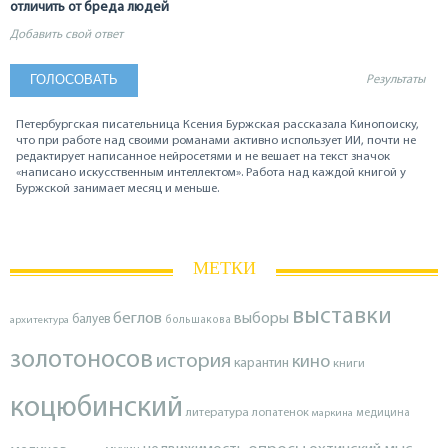
отличить от бреда людей
Добавить свой ответ
Результаты
Петербургская писательница Ксения Буржская рассказала Кинопоиску,
что при работе над своими романами активно использует ИИ, почти не
редактирует написанное нейросетями и не вешает на текст значок
«написано искусственным интеллектом». Работа над каждой книгой у
Буржской занимает месяц и меньше.
МЕТКИ
выставки
беглов
выборы
балуев
архитектура
большакова
золотоносов
история
кино
карантин
книги
коцюбинский
литература
лопатенок
маркина
медицина