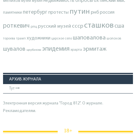
опросы
недвижимость
охтинский мыс
мелихов
мухин
музеи
путин
петербург
протесты
рнб
россия
памятники
сташков
роткевич
ссср
сша
русский музей
рпц
шаповалова
художники
тороева
трамп
царское село
шолохов
эпидемия
шувалов
эрмитаж
эрарта
щербакова
АРХИВ ЖУРНАЛА
Тут
Электронная версия журнала "Город 812". О журнале.
Рекламодателям.
18+