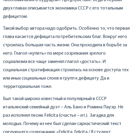
двух главах описывается экономика СССР с его тотальным
дефицитом.
Такой выбор автора надо одобрить. Особенно то, что первая
глава касается дефицита потребительских благ. Вокруг него
строилась большая часть жизни. Она проходила в борьбе за
него. Глагол «купить» по мере созревания зрелого
социализма все чаще заменял глагол «достать». И
социальная стратификация строилась на основе доступа тех
или иных социальных слоев и групп к дефициту. Да и
территориальная тоже.
Был такой широко известный и популярный в СССР
итальянский семейный дуэт – Аль Бано и Ромина Пауэр. Не
раз исполнял песню Felicita (счастье – ит.). Загадка для
молодых. Почему из нее был сделан саркастический текст
следующего содержания: «Felicita, felicita / Я студент