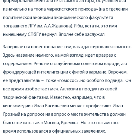
формирования менталитета самого автора, обучавшегося
изначально на «попа марксистского прихода» (на отделении
политической экономии экономического факультета
тогдашнего ЛГУ им. А.А.Жданова). Я бы, кстати, это имя
нынешнему СПбГУ вернул. Вполне себе заслужил.
Завершается повествование тем, как адаптировался гомосос.
Здесь название немного, на мой взгляд, идет вразрез с
содержанием. Речь не о «глубинном» советском народе, а о
фрондирующей интеллигенции с фигой в кармане. Впрочем,
ее представитель – тоже «гомосос», но особого подвида. Он
все время изобретает меч. Аллюзии в продуктах своей
творческой фантазии. Известно, например, что в
кинокомедии «Иван Васильевич меняет профессию» Иван
Грозный на допросе на вопрос о месте жительства должен
был ответить так: «Москва, Кремль». Но этот штамп все
время использовался в официальных заявлениях,