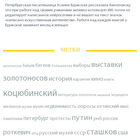
Петербургская писательница Ксения Буржская рассказала Кинопоиску,
что при работе над своими романами активно использует ИИ, почти не
редактирует написанное нейросетями и не вешает на текст значок
«написано искусственным интеллектом». Работа над каждой книгой у
Буржской занимает месяц и меньше.
МЕТКИ
выставки
беглов
выборы
балуев
архитектура
большакова
золотоносов
история
кино
карантин
книги
коцюбинский
литература
лопатенок
маркина
медицина
опросы
недвижимость
охтинский мыс
мелихов
мухин
музеи
путин
петербург
протесты
рнб
россия
памятники
сташков
роткевич
ссср
сша
русский музей
рпц