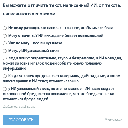
Вы можете отличить текст, написанный ИИ, от текста,
написанного человеком
Не вижу разницы, кто написал – главное, чтобы мысль была
Могу отличить. У ИИ никогда не бывает новых мыслей
Уже не могу – все пишут плохо
Могу, у ИИ узнаваемый стиль
люди пишут отвратительно, глупо и безграмотно, а ИИ молодец,
может из говна и палок людей собрать новую полезную
информацию
Когда человек представляет материалы, даёт задание, а потом
вносит правки в ИИ-текст, отличить сложно
у ИИ узнаваемый стиль, но это не главное - ИИ часто выдаёт
откровенный бред, и если понимаешь, что это бред, его легко
отличить от бреда людей
Добавить свой ответ
Результаты