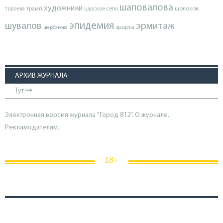
шаповалова
художники
тороева
трамп
царское село
шолохов
эпидемия
шувалов
эрмитаж
эрарта
щербакова
АРХИВ ЖУРНАЛА
Тут
Электронная версия журнала "Город 812". О журнале.
Рекламодателям.
18+