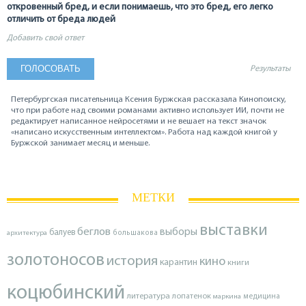
откровенный бред, и если понимаешь, что это бред, его легко
отличить от бреда людей
Добавить свой ответ
Результаты
Петербургская писательница Ксения Буржская рассказала Кинопоиску,
что при работе над своими романами активно использует ИИ, почти не
редактирует написанное нейросетями и не вешает на текст значок
«написано искусственным интеллектом». Работа над каждой книгой у
Буржской занимает месяц и меньше.
МЕТКИ
выставки
беглов
выборы
балуев
архитектура
большакова
золотоносов
история
кино
карантин
книги
коцюбинский
литература
лопатенок
маркина
медицина