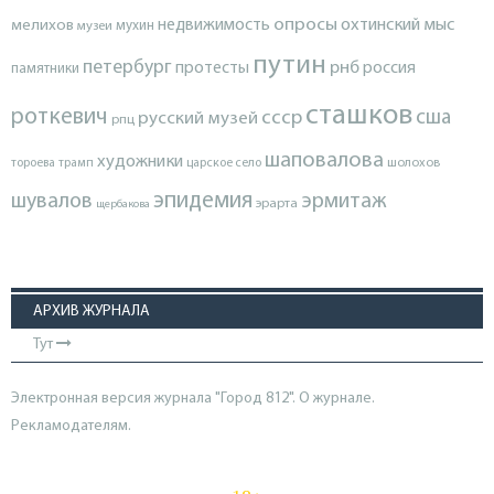
опросы
недвижимость
охтинский мыс
мелихов
мухин
музеи
путин
петербург
протесты
рнб
россия
памятники
сташков
роткевич
ссср
сша
русский музей
рпц
шаповалова
художники
тороева
трамп
царское село
шолохов
эпидемия
шувалов
эрмитаж
эрарта
щербакова
АРХИВ ЖУРНАЛА
Тут
Электронная версия журнала "Город 812". О журнале.
Рекламодателям.