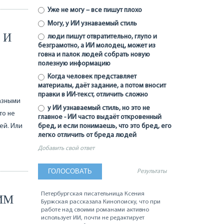
Уже не могу – все пишут плохо
Могу, у ИИ узнаваемый стиль
 И
люди пишут отвратительно, глупо и
безграмотно, а ИИ молодец, может из
говна и палок людей собрать новую
полезную информацию
Когда человек представляет
материалы, даёт задание, а потом вносит
правки в ИИ-текст, отличить сложно
разными
у ИИ узнаваемый стиль, но это не
то не
главное - ИИ часто выдаёт откровенный
ей. Или
бред, и если понимаешь, что это бред, его
легко отличить от бреда людей
Добавить свой ответ
Результаты
Петербургская писательница Ксения
ИМ
Буржская рассказала Кинопоиску, что при
работе над своими романами активно
использует ИИ, почти не редактирует