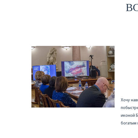
ВС
Хочу нав
побыстре
иконой Б
богатым