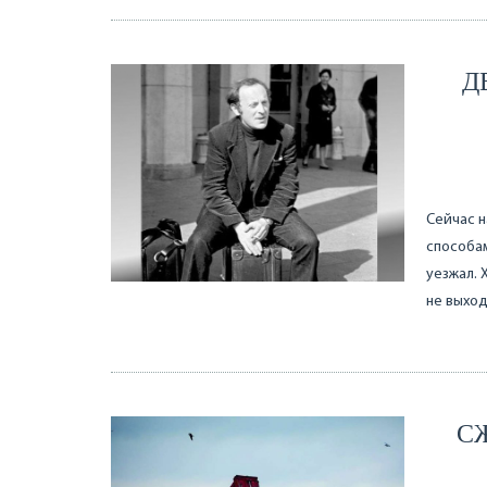
Д
Сейчас н
способам
уезжал. 
не выход
С