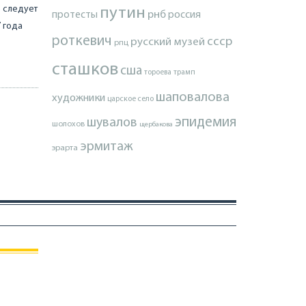
о следует
путин
протесты
рнб
россия
7 года
роткевич
ссср
русский музей
рпц
сташков
сша
тороева
трамп
шаповалова
художники
царское село
эпидемия
шувалов
шолохов
щербакова
эрмитаж
эрарта