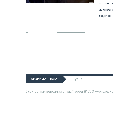
противод
из ответ
люди отт
АРХИВ ЖУРНАЛА
Тут
Электронная версия журнала "Город 812". О журнале.
Р