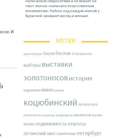
написанное нейросетями и не вешает на
текст значок «написано искусственным
интеллектом». Работа над каждой книгой у
Буржской занимает месяц и меньше.
оссе. И
МЕТКИ
беглов
балуев
архитектура
большакова
выставки
выборы
золотоносов
история
Ь
кино
карантин
книги
коцюбинский
литература
мелихов
лопатенок
музеи
маркина
медицина
опросы
недвижимость
мухин
петербург
охтинский мыс
памятники
и