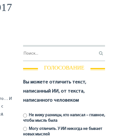
017
ГОЛОСОВАНИЕ
Вы можете отличить текст,
написанный ИИ, от текста,
 его… И
написанного человеком
 с
ед
Не вижу разницы, кто написал – главное,
чтобы мысль была
Могу отличить. У ИИ никогда не бывает
новых мыслей