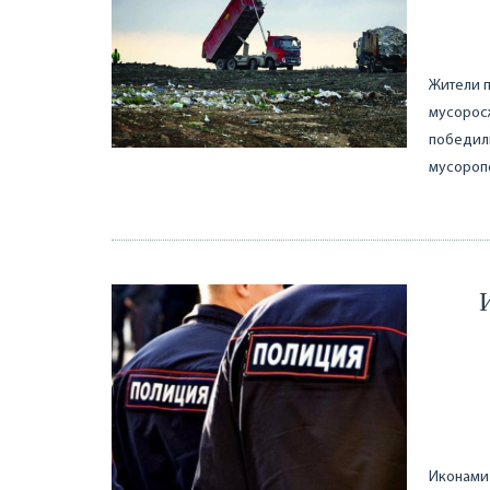
Жители п
мусоросж
победили
мусороп
Иконами 