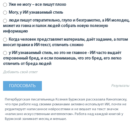
Уже не могу – все пишут плохо
Могу, у ИИ узнаваемый стиль
люди пишут отвратительно, глупо и безграмотно, а ИИ молодец,
может из говна и палок людей собрать новую полезную
информацию
Когда человек представляет материалы, даёт задание, а потом
вносит правки в ИИ-текст, отличить сложно
у ИИ узнаваемый стиль, но это не главное - ИИ часто выдаёт
откровенный бред, и если понимаешь, что это бред, его легко
отличить от бреда людей
Добавить свой ответ
Результаты
Петербургская писательница Ксения Буржская рассказала Кинопоиску,
что при работе над своими романами активно использует ИИ, почти не
редактирует написанное нейросетями и не вешает на текст значок
«написано искусственным интеллектом». Работа над каждой книгой у
Буржской занимает месяц и меньше.