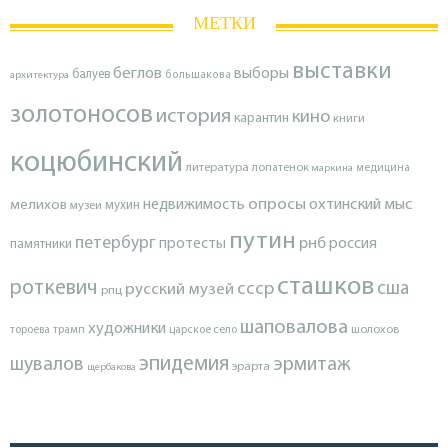
МЕТКИ
выставки
беглов
выборы
балуев
архитектура
большакова
золотоносов
история
кино
карантин
книги
коцюбинский
литература
лопатенок
маркина
медицина
опросы
недвижимость
охтинский мыс
мелихов
мухин
музеи
путин
петербург
протесты
рнб
россия
памятники
сташков
роткевич
ссср
сша
русский музей
рпц
шаповалова
художники
тороева
трамп
царское село
шолохов
эпидемия
шувалов
эрмитаж
эрарта
щербакова